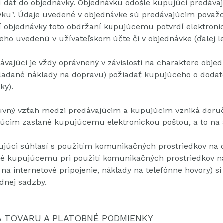
 dát do objednávky.
Objednávku odošle kupujúci predávaj
vku".
Údaje uvedené v objednávke sú predávajúcim považ
 objednávky toto obdržaní kupujúcemu potvrdí elektronick
ho uvedenú v užívateľskom účte či v objednávke (ďalej l
ávajúci je vždy oprávnený v závislosti na charaktere obje
adané náklady na dopravu) požiadať kupujúceho o dodatoč
ky).
vný vzťah medzi predávajúcim a kupujúcim vzniká doručen
úcim zaslané kupujúcemu elektronickou poštou, a to na 
júci súhlasí s použitím komunikačných prostriedkov na d
é kupujúcemu pri použití komunikačných prostriedkov na
 na internetové pripojenie, náklady na telefónne hovory) si
dnej sadzby.
A TOVARU A PLATOBNÉ PODMIENKY