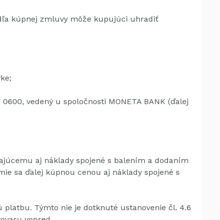
dľa kúpnej zmluvy môže kupujúci uhradiť
ke;
/ 0600, vedený u spoločnosti MONETA BANK (ďalej
vajúcemu aj náklady spojené s balením a dodaním
mie sa ďalej kúpnou cenou aj náklady spojené s
ú platbu.
Týmto nie je dotknuté ustanovenie čl. 4.6
ovaru vopred.