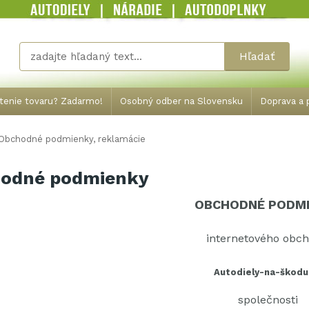
Hľadať
tenie tovaru? Zadarmo!
Osobný odber na Slovensku
Doprava a p
Obchodné podmienky, reklamácie
odné podmienky
OBCHODNÉ PODM
internetového obc
Autodiely-na-škodu
společnosti