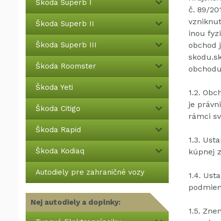
Škoda Superb I
č. 89/20
vzniknut
Škoda Superb II
inou fyz
Škoda Superb III
obchod 
skodu.sk
Škoda Roomster
obchodu
Škoda Yeti
1.2.
Obch
je právn
Škoda Citigo
rámci sv
Škoda Rapid
1.3.
Usta
Škoda Kodiaq
kúpnej 
Autodiely pre zahraničné vozy
1.4.
Usta
podmien
Nej autodiely a doplnky:
1.5.
Znen