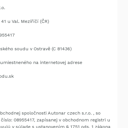
.o.
 41 u Val.
Meziříčí (ČR)
8955417
ského soudu v Ostravě (C 81436)
 umiestneného na internetovej adrese
odu.sk
hodnej spoločnosti Autonar czech s.r.o. , so
é číslo: 08955417, zapísanej v obchodnom registri u
avujú v súlade s ustanovením § 1751 ods. 1 zákona