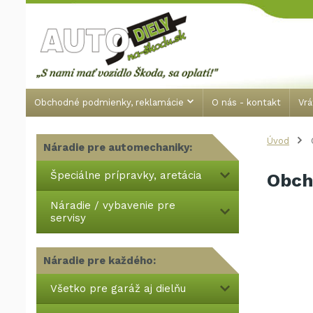
Obchodné podmienky, reklamácie
O nás - kontakt
Vrá
Úvod
Náradie pre automechaniky:
Špeciálne prípravky, aretácia
Obch
Náradie / vybavenie pre
servisy
Náradie pre každého:
Všetko pre garáž aj dielňu