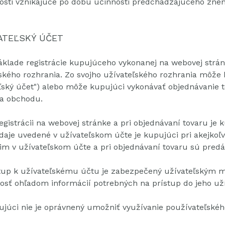
nosti vznikajúce po dobu účinnosti predchádzajúceho zn
VATEĽSKÝ ÚČET
áklade registrácie kupujúceho vykonanej na webovej strá
ského rozhrania.
Zo svojho užívateľského rozhrania môže 
ľský účet") alebo môže kupujúci vykonávať objednávanie t
ia obchodu.
registrácii na webovej stránke a pri objednávaní tovaru je
daje uvedené v užívateľskom účte je kupujúci pri akejkoľ
m v užívateľskom účte a pri objednávaní tovaru sú pred
tup k užívateľskému účtu je zabezpečený užívateľským
osť ohľadom informácií potrebných na prístup do jeho už
júci nie je oprávnený umožniť využívanie používateľské