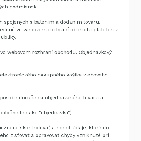
tých podmienok.
h spojených s balením a dodaním tovaru.
vedené vo webovom rozhraní obchodu platí len v
ubliky.
ár vo webovom rozhraní obchodu.
Objednávkový
o elektronického nákupného košíka webového
spôsobe doručenia objednávaného tovaru a
poločne len ako "objednávka").
nené skontrolovať a meniť údaje, ktoré do
eho zisťovať a opravovať chyby vzniknuté pri