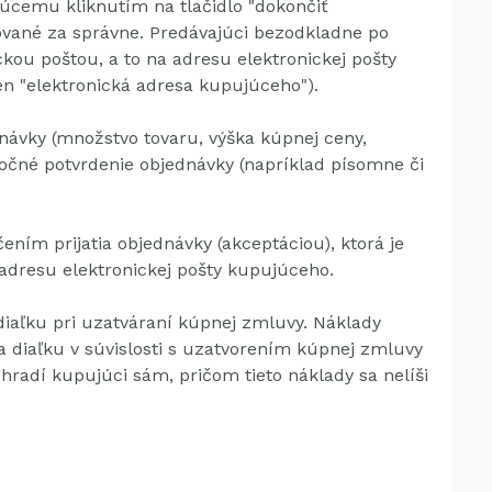
úcemu kliknutím na tlačidlo "dokončiť
ované za správne.
Predávajúci bezodkladne po
ou poštou, a to na adresu elektronickej pošty
en "elektronická adresa kupujúceho").
dnávky (množstvo tovaru, výška kúpnej ceny,
né potvrdenie objednávky (napríklad písomne ​​či
ím prijatia objednávky (akceptáciou), ktorá je
adresu elektronickej pošty kupujúceho.
iaľku pri uzatváraní kúpnej zmluvy.
Náklady
 diaľku v súvislosti s uzatvorením kúpnej zmluvy
 hradí kupujúci sám, pričom tieto náklady sa nelíši