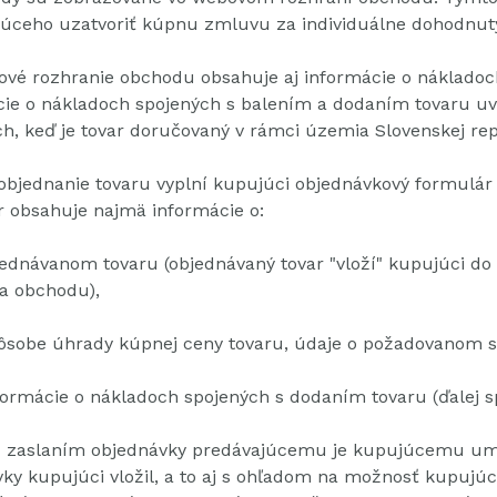
júceho uzatvoriť kúpnu zmluvu za individuálne dohodnu
vé rozhranie obchodu obsahuje aj informácie o nákladoc
cie o nákladoch spojených s balením a dodaním tovaru u
h, keď je tovar doručovaný v rámci územia Slovenskej rep
objednanie tovaru vyplní kupujúci objednávkový formul
 obsahuje najmä informácie o:
ednávanom tovaru (objednávaný tovar "vloží" kupujúci d
a obchodu),
ôsobe úhrady kúpnej ceny tovaru, údaje o požadovanom 
formácie o nákladoch spojených s dodaním tovaru (ďalej s
 zaslaním objednávky predávajúcemu je kupujúcemu umož
ky kupujúci vložil, a to aj s ohľadom na možnosť kupujúc