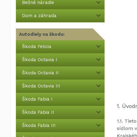
Bežné náradie
Dom a záhrada
Autodiely na škodu:
Škoda Felicia
Škoda Octavia I
Škoda Octavia II
Škoda Octavia III
Škoda Fabia I
1. Úvod
Škoda Fabia II
1.1.
Tieto
Škoda Fabia III
sídlom v
Krajskéh