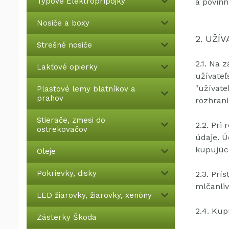
Typové Elektroprípojky
a povin
Nosiče a boxy
2. UŽÍ
Strešné nosiče
2.1.
Na z
Lakťové opierky
užívateľ
"užívate
Plastové lemy blatníkov a
prahov
rozhran
Stierače, zmesi do
2.2.
Pri 
ostrekovačov
údaje.
Ú
kupujúci
Oleje
Pokrievky, disky
2.3.
Prís
mlčanliv
LED žiarovky, žiarovky, xenóny
2.4.
Kupu
Zásterky Škoda