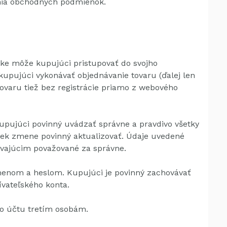
enia obchodných podmienok.
nke môže kupujúci pristupovať do svojho
kupujúci vykonávať objednávanie tovaru (ďalej len
ovaru tiež bez registrácie priamo z webového
 kupujúci povinný uvádzať správne a pravdivo všetky
vek zmene povinný aktualizovať.
Údaje uvedené
ávajúcim považované za správne.
 menom a heslom.
Kupujúci je povinný zachovávať
ívateľského konta.
ho účtu tretím osobám.