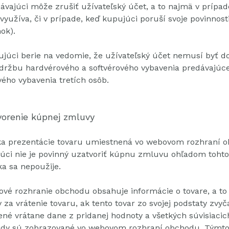
ávajúci môže zrušiť užívateľský účet, a to najmä v prípade
využíva, či v prípade, keď kupujúci poruší svoje povinno
ok).
júci berie na vedomie, že užívateľský účet nemusí byť d
držbu hardvérového a softvérového vybavenia predávajúc
vého vybavenia tretích osôb.
vorenie kúpnej zmluvy
ka prezentácie tovaru umiestnená vo webovom rozhraní o
úci nie je povinný uzatvoriť kúpnu zmluvu ohľadom tohto
a sa nepoužije.
vé rozhranie obchodu obsahuje informácie o tovare, a to 
 za vrátenie tovaru, ak tento tovar zo svojej podstaty zv
né vrátane dane z pridanej hodnoty a všetkých súvisiacic
edy sú zobrazované vo webovom rozhraní obchodu.
Týmto