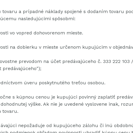
 tovaru a prípadné náklady spojené s dodaním tovaru po
júcemu nasledujúcimi spôsobmi:
vosti vo vopred dohovorenom mieste.
vosti na dobierku v mieste určenom kupujúcim v objednáv
ovostne prevodom na účet predávajúceho č. 333 222 103 
t predávajúceho");
redníctvom úveru poskytnutého treťou osobou.
očne s kúpnou cenou je kupujúci povinný zaplatiť predá
 dohodnutej výške.
Ak nie je uvedené vyslovene inak, rozu
 tovaru.
ávajúci nepožaduje od kupujúceho zálohu či inú obdobn
ých podmienok ohľadom povinnosti uhradiť kúpnu cenu t