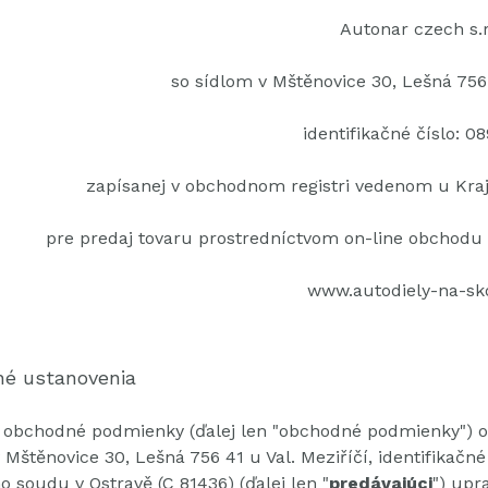
Autonar czech s.r
so sídlom v Mštěnovice 30, Lešná 756
identifikačné číslo: 0
zapísanej v obchodnom registri vedenom u Kraj
pre predaj tovaru prostredníctvom on-line obchodu
www.autodiely-na-sk
né ustanovenia
 obchodné podmienky (ďalej len "obchodné podmienky") obc
 Mštěnovice 30, Lešná 756 41 u Val.
Meziříčí, identifikačn
o soudu v Ostravě (C 81436) (ďalej len "
predávajúci
") upr