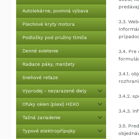
predáva
Autolekárne, povinná výbava
3.3.
Webo
Plechové kryty motora
Informá
prípadoc
Podložky pod pružiny tlmiča
Denné svietenie
3.4.
Pre 
formulár
Radiace páky, manžety
3.4.1.
obj
Snehové reťaze
rozhrani
Výprodej - nezarazené diely
3.4.2.
sp
Ofuky okien (plexi) HEKO
3.4.3.
in
Tažná zariadenie
3.5.
Pred
Typové elektropřípojky
objednáv