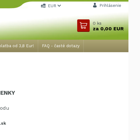
Prihlásenie
EUR
0
ks
za
0,00 EUR
latba od 3,8 Eur!
FAQ - časté dotazy
IENKY
hodu
.sk