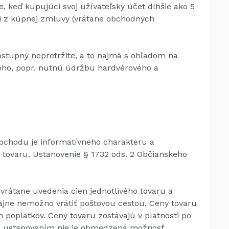
, keď kupujúci svoj užívateľský účet dlhšie ako 5
sti z kúpnej zmluvy (vrátane obchodných
ostupný nepretržite, a to najmä s ohľadom na
eho, popr.
nutnú údržbu hardvérového a
bchodu je informatívneho charakteru a
 tovaru.
Ustanovenie § 1732 ods. 2 Občianskeho
vrátane uvedenia cien jednotlivého tovaru a
yčajne nemožno vrátiť poštovou cestou.
Ceny tovaru
h poplatkov.
Ceny tovaru zostávajú v platnosti po
 ustanovením nie je obmedzená možnosť