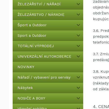
zadávaní
ŽELEZÁŘSTVÍ / NÁŘADÍ
objedná
obdržaní
ŽELEZÁRSTVO / NÁRADIE
kupujúce
Šport a Outdoor
3.6.
Pred
Sport a Outdoor
predpokl
telefonic
TOTÁLNÍ VÝPRODEJ
3.7.
Zmlu
UNIVERZÁLNÍ AUTOKOBERCE
predávaj
NOVINKY
3.8.
Kupu
vzniknut
Nářadí / vybavení pro servisy
(náklady
Nábytek
od zákla
NOSIČE A BOXY
4. CEN
Vánoční nabídka