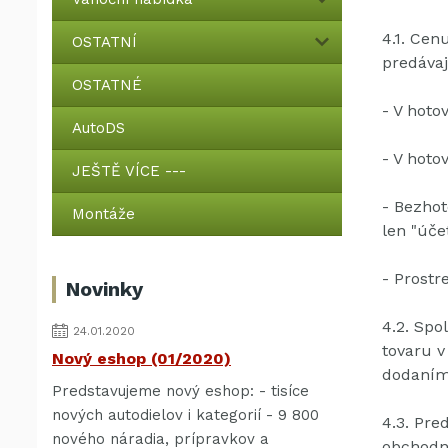
4.1.
Cenu
OSTATNÍ
predáva
OSTATNÉ
- V hoto
AutoDS
- V hoto
JEŠTĚ VÍCE ---
- Bezhot
Montáže
len "úče
- Prost
Novinky
4.2.
Spol
24.01.2020
tovaru v
Nový eshop (01/2020)
dodaním
Predstavujeme nový eshop: - tisíce
nových autodielov i kategorií - 9 800
4.3.
Pred
nového náradia, prípravkov a
obchodn