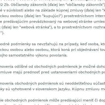
12 Zb. Občiansky zákonník (ďalej
len "občiansky zákonník"
é v súvislosti alebo na základe kúpnej zmluvy (ďalej le
ickou osobou (ďalej len "kupujúci") prostredníctvom int
je predávajúcim prevádzkovaný na webovej stránke umiest
 (ďalej len "webová stránka"), a to prostredníctvom rozhr
").
odné podmienky sa nevzťahujú na prípady, keď osoba, kt
ickou osobou alebo osobou, ktorá koná pri objednávaní tova
ojho samostatného výkonu povolania.
novenia odlišné od obchodných podmienok je možné doh
zmluve majú prednosť pred ustanoveniami obchodných p
novenia obchodných podmienok sú neoddeliteľnou súčas
ky sú vyhotovené v slovenskom jazyku.
Kúpnu zmluvu mož
ie obchodných podmienok môže predávajúci meniť či do