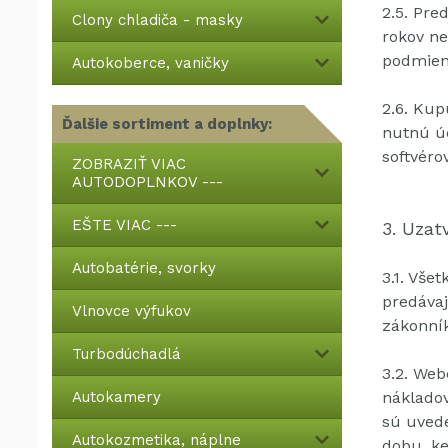
2.5.
Pred
Clony chladiča - masky
rokov ne
podmien
Autokoberce, vaničky
2.6.
Kupu
Ďalšie sortiment a doplnky:
nutnú ú
softvéro
ZOBRAZIŤ VIAC
AUTODOPLNKOV ---
EŠTE VIAC ---
3. Uzat
Autobatérie, svorky
3.1.
Všet
predávaj
Vlnovce výfukov
zákonník
Turbodúchadlá
3.2.
Webo
Autokamery
nákladov
sú uvede
Autokozmetika, náplne
dobu, k