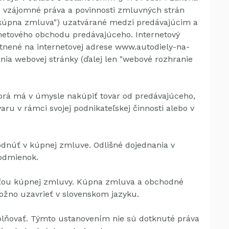
) vzájomné práva a povinnosti zmluvných strán
n "kúpna zmluva") uzatvárané medzi predávajúcim a
ernetového obchodu predávajúceho.
Internetový
nené na internetovej adrese www.autodiely-na-
ania webovej stránky (ďalej len "webové rozhranie
orá má v úmysle nakúpiť tovar od predávajúceho,
ru v rámci svojej podnikateľskej činnosti alebo v
odnúť v kúpnej zmluve.
Odlišné dojednania v
odmienok.
ťou kúpnej zmluvy.
Kúpna zmluva a obchodné
no uzavrieť v slovenskom jazyku.
plňovať.
Týmto ustanovením nie sú dotknuté práva