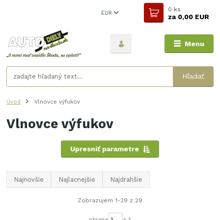
0
ks
EUR
za
0,00 EUR
Menu
Hľadať
Úvod
Vlnovce výfukov
Vlnovce výfukov
Upresniť parametre
Najnovšie
Najlacnejšie
Najdrahšie
Zobrazujem 1-29 z 29
strana
z 1