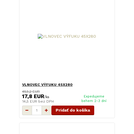
VLNOVEC VÝFUKU 45X280
453,2 EUR
17,8 EUR
Expedujeme
/
ks
behem 2-3 dní
14,5 EUR
bez DPH
Pridať do košíka