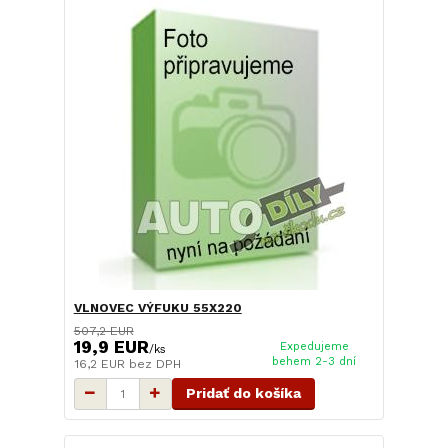
VLNOVEC VÝFUKU 55X220
507,2 EUR
19,9 EUR
Expedujeme
/
ks
behem 2-3 dní
16,2 EUR
bez DPH
Pridať do košíka