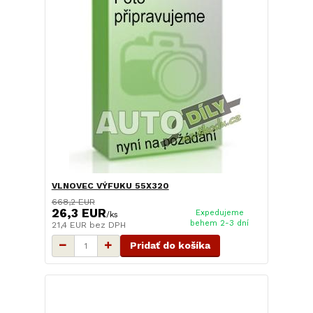
VLNOVEC VÝFUKU 55X320
668,2 EUR
26,3 EUR
Expedujeme
/
ks
behem 2-3 dní
21,4 EUR
bez DPH
Pridať do košíka