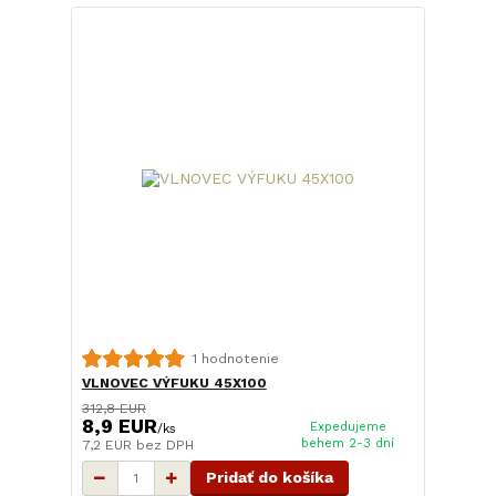
1 hodnotenie
VLNOVEC VÝFUKU 45X100
312,8 EUR
8,9 EUR
Expedujeme
/
ks
behem 2-3 dní
7,2 EUR
bez DPH
Pridať do košíka