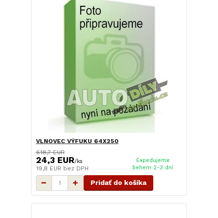
VLNOVEC VÝFUKU 64X250
618,7 EUR
24,3 EUR
Expedujeme
/
ks
behem 2-3 dní
19,8 EUR
bez DPH
Pridať do košíka