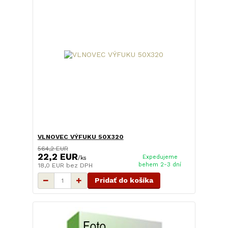
VLNOVEC VÝFUKU 50X320
564,2 EUR
22,2 EUR
Expedujeme
/
ks
behem 2-3 dní
18,0 EUR
bez DPH
Pridať do košíka