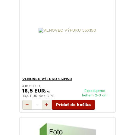
VLNOVEC VÝFUKU 55X150
418,6 EUR
16,5 EUR
Expedujeme
/
ks
behem 2-3 dní
13,4 EUR
bez DPH
Pridať do košíka