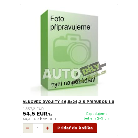
VLNOVEC DVOJITÝ 46,5x24,2 S PRÍRUBOU 1.6
1 357,2 EUR
54,5 EUR
Expedujeme
/
ks
behem 2-3 dní
44,3 EUR
bez DPH
Pridať do košíka