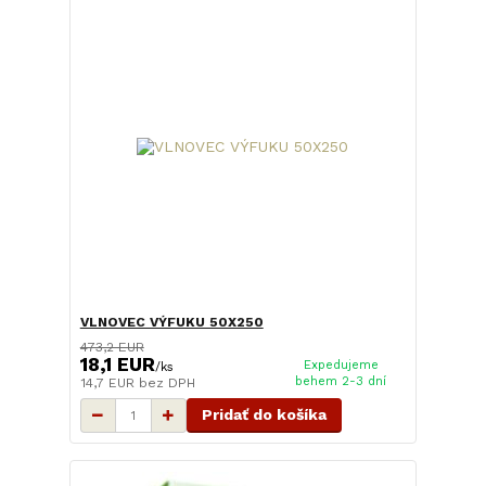
VLNOVEC VÝFUKU 50X250
473,2 EUR
18,1 EUR
Expedujeme
/
ks
behem 2-3 dní
14,7 EUR
bez DPH
Pridať do košíka