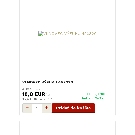
VLNOVEC VÝFUKU 45X320
480,5 EUR
19,0 EUR
Expedujeme
/
ks
behem 2-3 dní
15,4 EUR
bez DPH
Pridať do košíka