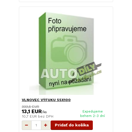
VLNOVEC VÝFUKU 55X100
333,5 EUR
13,1 EUR
Expedujeme
/
ks
behem 2-3 dní
10,7 EUR
bez DPH
Pridať do košíka