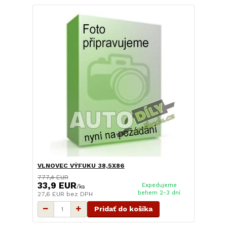
VLNOVEC VÝFUKU 38,5X86
777,4 EUR
33,9 EUR
Expedujeme
/
ks
behem 2-3 dní
27,6 EUR
bez DPH
Pridať do košíka