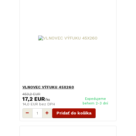
VLNOVEC VÝFUKU 45X260
453,2 EUR
17,2 EUR
Expedujeme
/
ks
behem 2-3 dní
14,0 EUR
bez DPH
Pridať do košíka