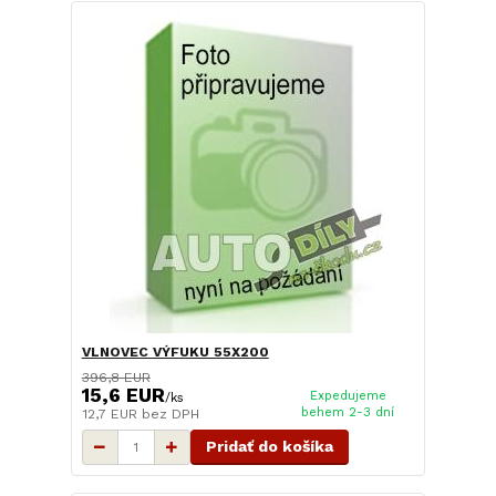
VLNOVEC VÝFUKU 55X200
396,8 EUR
15,6 EUR
Expedujeme
/
ks
behem 2-3 dní
12,7 EUR
bez DPH
Pridať do košíka