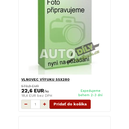
VLNOVEC VÝFUKU 55X280
573,9 EUR
22,6 EUR
Expedujeme
/
ks
behem 2-3 dní
18,4 EUR
bez DPH
Pridať do košíka