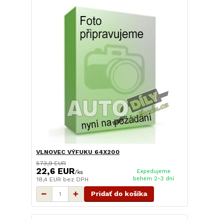
VLNOVEC VÝFUKU 64X200
573,9 EUR
22,6 EUR
Expedujeme
/
ks
behem 2-3 dní
18,4 EUR
bez DPH
Pridať do košíka