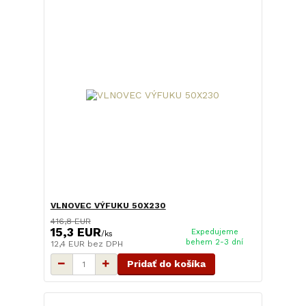
VLNOVEC VÝFUKU 50X230
416,8 EUR
15,3 EUR
Expedujeme
/
ks
behem 2-3 dní
12,4 EUR
bez DPH
Pridať do košíka