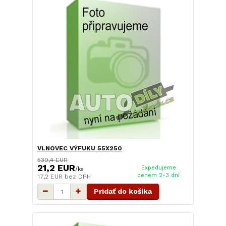
VLNOVEC VÝFUKU 55X250
539,4 EUR
21,2 EUR
Expedujeme
/
ks
behem 2-3 dní
17,2 EUR
bez DPH
Pridať do košíka