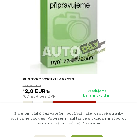
VLNOVEC VÝFUKU 45X230
345,0 EUR
12,8 EUR
Expedujeme
/
ks
behem 2-3 dní
10,4 EUR
bez DPH
Pridať do košíka
S cieľom uľahčiť užívateľom používať naše webové stránky
využívame cookies. Potvrzením súhlasíte s ukladaním súborov
cookie na vašom počítači / zariadení.
strana
z 1