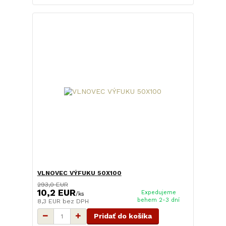
VLNOVEC VÝFUKU 50X100
293,0 EUR
10,2 EUR
Expedujeme
/
ks
behem 2-3 dní
8,3 EUR
bez DPH
Pridať do košíka