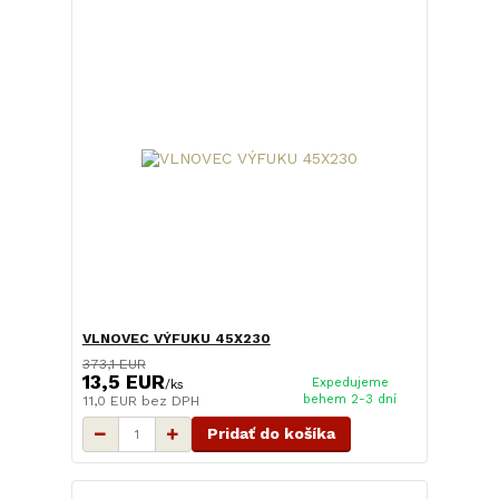
VLNOVEC VÝFUKU 45X230
373,1 EUR
13,5 EUR
Expedujeme
/
ks
behem 2-3 dní
11,0 EUR
bez DPH
Pridať do košíka