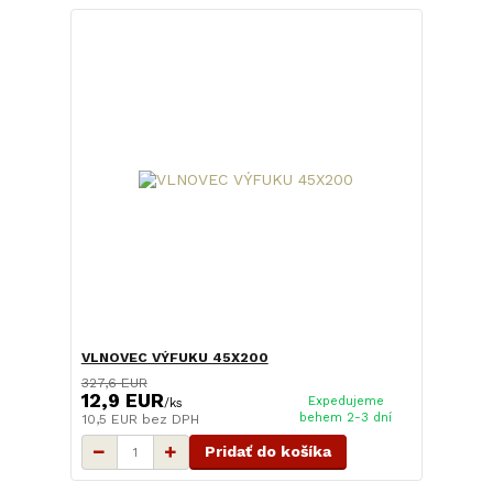
VLNOVEC VÝFUKU 45X200
327,6 EUR
12,9 EUR
Expedujeme
/
ks
behem 2-3 dní
10,5 EUR
bez DPH
Pridať do košíka