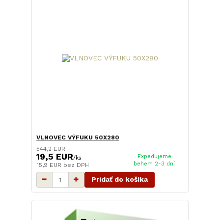
VLNOVEC VÝFUKU 50X280
544,2 EUR
19,5 EUR
Expedujeme
/
ks
behem 2-3 dní
15,9 EUR
bez DPH
Pridať do košíka