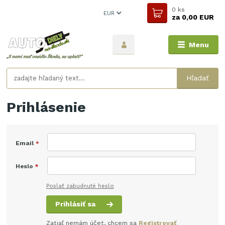
0
ks
EUR
za
0,00 EUR
Menu
Hľadať
Prihlásenie
Email
*
Heslo
*
Poslať zabudnuté heslo
Prihlásiť sa
Zatiaľ nemám účet, chcem sa
Registrovať