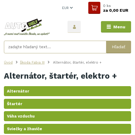
0
ks
EUR
za
0,00 EUR
Menu
Hľadať
Úvod
Škoda Fabia III
Alternátor, štartér, elektro +
Alternátor, štartér, elektro +
Alternátor
Štartér
Váha vzduchu
Sviečky a žhaviče