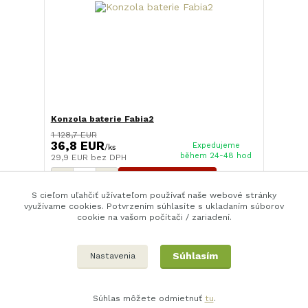
Konzola baterie Fabia2
1 128,7 EUR
36,8 EUR
Expedujeme
/
ks
během 24-48 hod
29,9 EUR
bez DPH
Pridať do košíka
S cieľom uľahčiť užívateľom používať naše webové stránky
využívame cookies. Potvrzením súhlasíte s ukladaním súborov
cookie na vašom počítači / zariadení.
strana
z 1
Súhlasím
Nastavenia
Súhlas môžete odmietnuť
tu
.