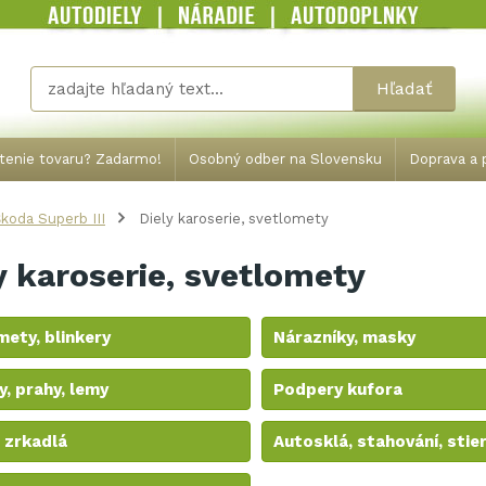
Hľadať
tenie tovaru? Zadarmo!
Osobný odber na Slovensku
Doprava a p
koda Superb III
Diely karoserie, svetlomety
y karoserie, svetlomety
ety, blinkery
Nárazníky, masky
y, prahy, lemy
Podpery kufora
 zrkadlá
Autosklá, stahování, stie