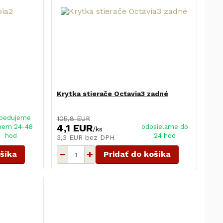
Krytka stierače Octavia3 zadné
pedujeme
105,8 EUR
4,1 EUR
hem 24-48
odosielame do
/
ks
hod
24 hod
3,3 EUR
bez DPH
ošíka
Pridať do košíka