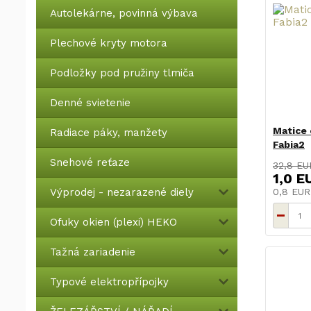
Autolekárne, povinná výbava
Plechové kryty motora
Podložky pod pružiny tlmiča
Denné svietenie
Matice 
Radiace páky, manžety
Fabia2
Snehové reťaze
32,8 EU
1,0 E
Výprodej - nezarazené diely
0,8 EU
Ofuky okien (plexi) HEKO
Tažná zariadenie
Typové elektropřípojky