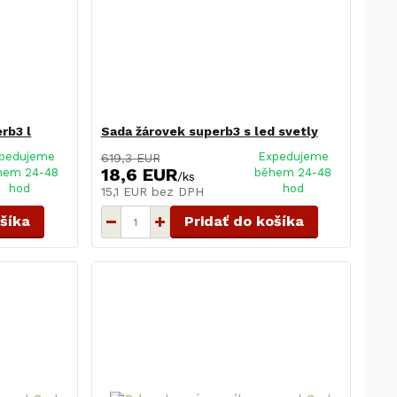
rb3 l
Sada žárovek superb3 s led svetly
pedujeme
Expedujeme
619,3 EUR
18,6 EUR
hem 24-48
během 24-48
/
ks
hod
hod
15,1 EUR
bez DPH
ošíka
Pridať do košíka