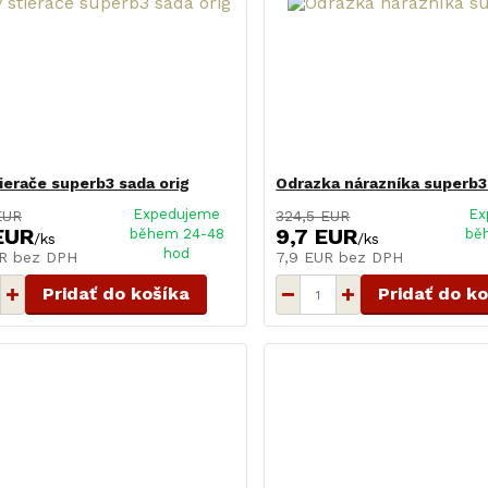
tierače superb3 sada orig
Odrazka nárazníka superb3
Expedujeme
Ex
EUR
324,5 EUR
EUR
9,7 EUR
během 24-48
bě
/
ks
/
ks
hod
UR
bez DPH
7,9 EUR
bez DPH
Pridať do košíka
Pridať do k