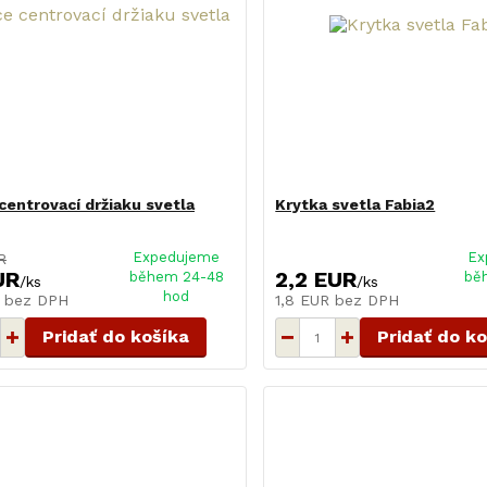
centrovací držiaku svetla
Krytka svetla Fabia2
Expedujeme
Ex
R
UR
2,2 EUR
během 24-48
bě
/
ks
/
ks
hod
R
bez DPH
1,8 EUR
bez DPH
Pridať do košíka
Pridať do k