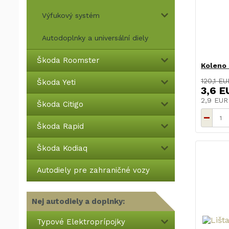
Výfukový systém
Autodoplnky a universální diely
Škoda Roomster
Koleno 
120,1 EU
Škoda Yeti
3,6 E
2,9 EU
Škoda Citigo
Škoda Rapid
Škoda Kodiaq
Autodiely pre zahraničné vozy
Nej autodiely a doplnky:
Typové Elektroprípojky