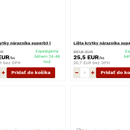
rytky nárazníka superb3 l
Lišta krytky nárazníka supe
Expedujeme
Ex
UR
851,8 EUR
EUR
25,5 EUR
během 24-48
bě
/
ks
/
ks
hod
UR
bez DPH
20,7 EUR
bez DPH
Pridať do košíka
Pridať do k