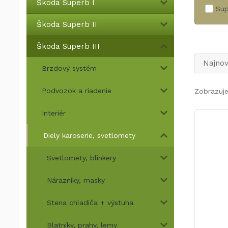
Škoda Superb I
Sup
Škoda Superb II
Škoda Superb III
Najnov
Brzdový systém
Podvozok a riadenie
Zobrazuje
Interiér
Diely karoserie, svetlomety
Svetlomety, blinkery
Nárazníky, masky
Stena chladiča + výstuha
Blatníky, prahy, lemy