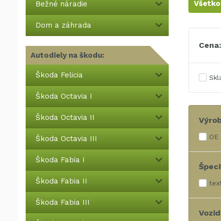
Všetko
Bežné náradie
Dom a záhrada
Cena
Autodiely na škodu:
Škoda Felicia
Sk
Škoda Octavia I
Škoda Octavia II
Výro
OE 
Škoda Octavia III
Škoda Fabia I
Špeci
Škoda Fabia II
text
Škoda Fabia III
Vozid