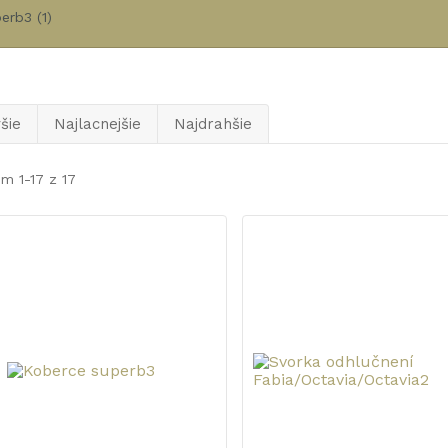
erb3
(1)
šie
Najlacnejšie
Najdrahšie
m 1-17 z 17