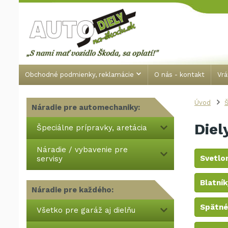
Obchodné podmienky, reklamácie
O nás - kontakt
Vrá
Úvod
Š
Náradie pre automechaniky:
Diel
Špeciálne prípravky, aretácia
Náradie / vybavenie pre
Svetlom
servisy
Blatník
Náradie pre každého:
Spätné
Všetko pre garáž aj dielňu