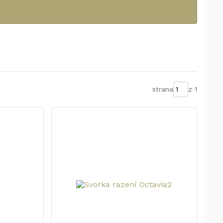
strana
z 1