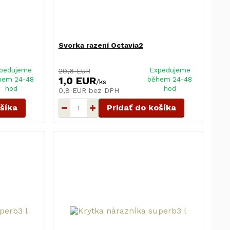
Svorka razení Octavia2
pedujeme
Expedujeme
29,6 EUR
1,0 EUR
hem 24-48
během 24-48
/
ks
hod
hod
0,8 EUR
bez DPH
ošíka
Pridať do košíka