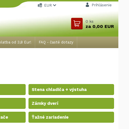
Prihlásenie
EUR
0
ks
za
0,00 EUR
latba od 3,8 Eur!
FAQ - časté dotazy
Stena chladiča + výstuha
Zámky dverí
rače
Ťažné zariadenie