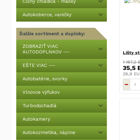
Clony chladiča - masky
Autokoberce, vaničky
Ďalšie sortiment a doplnky:
ZOBRAZIŤ VIAC
AUTODOPLNKOV ---
Lišty s
1 187,2 
EŠTE VIAC ---
35,5 
28,9 E
Autobatérie, svorky
Vlnovce výfukov
Turbodúchadlá
Autokamery
Autokozmetika, náplne