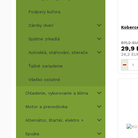
Podpery kufora
Zámky dverí
Koberc
Spätné zrkadlá
811,2 E
29,9
Autosklá, stahování, stierače
24,3 E
Ťažné zariadenie
Všetko ostatné
Chladenie, vykurovanie a klíma
Motor a prevodovka
Alternátor, štartér, elektro +
Spojka