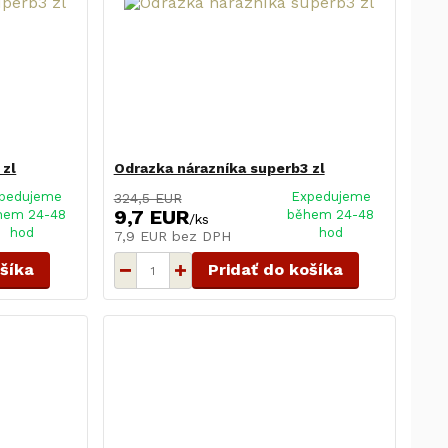
 zl
Odrazka nárazníka superb3 zl
pedujeme
Expedujeme
324,5 EUR
9,7 EUR
hem 24-48
během 24-48
/
ks
hod
hod
7,9 EUR
bez DPH
ošíka
Pridať do košíka