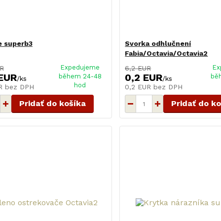
e superb3
Svorka odhlučnení
Fabia/Octavia/Octavia2
Expedujeme
Ex
UR
6,2 EUR
 EUR
0,2 EUR
během 24-48
bě
/
ks
/
ks
hod
UR
bez DPH
0,2 EUR
bez DPH
Pridať do košíka
Pridať do k