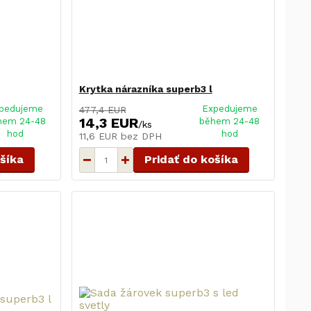
Krytka nárazníka superb3 l
pedujeme
Expedujeme
477,4 EUR
14,3 EUR
hem 24-48
během 24-48
/
ks
hod
hod
11,6 EUR
bez DPH
ošíka
Pridať do košíka