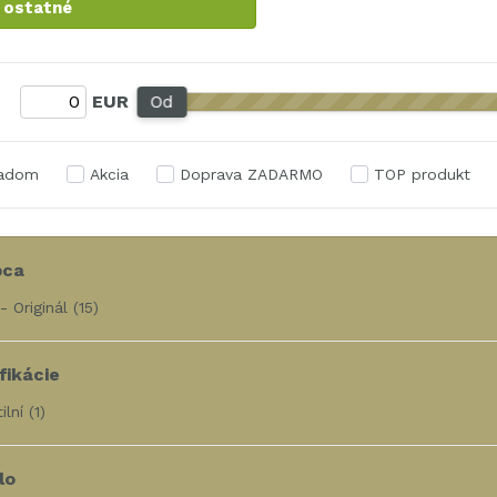
 ostatné
:
EUR
Od
ladom
Akcia
Doprava ZADARMO
TOP produkt
bca
- Originál
(15)
fikácie
ilní
(1)
lo