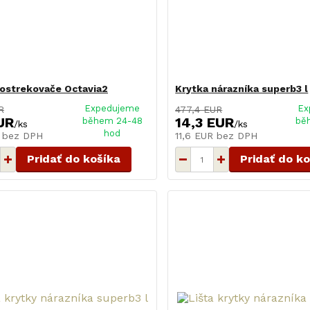
ostrekovače Octavia2
Krytka nárazníka superb3 l
Expedujeme
Ex
R
477,4 EUR
UR
14,3 EUR
během 24-48
bě
/
ks
/
ks
hod
R
bez DPH
11,6 EUR
bez DPH
Pridať do košíka
Pridať do k