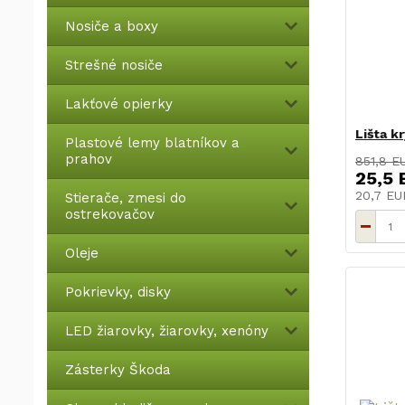
Nosiče a boxy
Strešné nosiče
Lakťové opierky
Lišta k
Plastové lemy blatníkov a
prahov
851,8 E
25,5 
20,7 E
Stierače, zmesi do
ostrekovačov
Oleje
Pokrievky, disky
LED žiarovky, žiarovky, xenóny
Zásterky Škoda