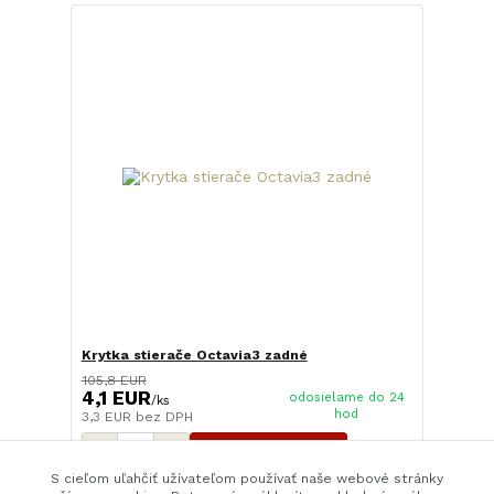
Krytka stierače Octavia3 zadné
105,8 EUR
4,1 EUR
odosielame do 24
/
ks
hod
3,3 EUR
bez DPH
Pridať do košíka
S cieľom uľahčiť užívateľom používať naše webové stránky