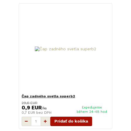
Čap zadného svetla superb2
29,6 EUR
0,9 EUR
Expedujeme
/
ks
během 24-48 hod
0,7 EUR
bez DPH
Pridať do košíka