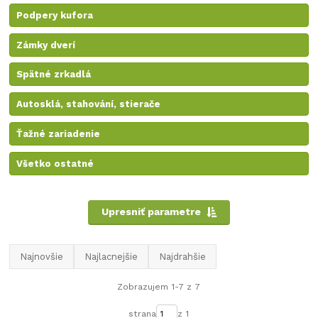
Podpery kufora
Zámky dverí
Spätné zrkadlá
Autosklá, stahování, stierače
Ťažné zariadenie
Všetko ostatné
Upresniť parametre
Najnovšie
Najlacnejšie
Najdrahšie
Zobrazujem 1-7 z 7
strana
z 1