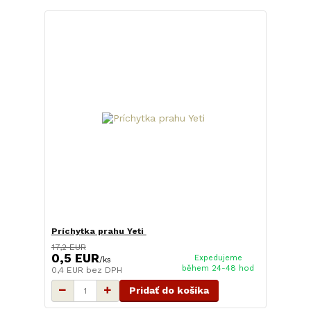
Príchytka prahu Yeti
17,2 EUR
0,5 EUR
Expedujeme
/
ks
během 24-48 hod
0,4 EUR
bez DPH
Pridať do košíka