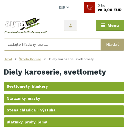
0
ks
EUR
za
0,00 EUR
Menu
Hľadať
Úvod
Škoda Kodiaq
Diely karoserie, svetlomety
Diely karoserie, svetlomety
Svetlomety, blinkery
Nárazníky, masky
Stena chladiča + výstuha
Blatníky, prahy, lemy