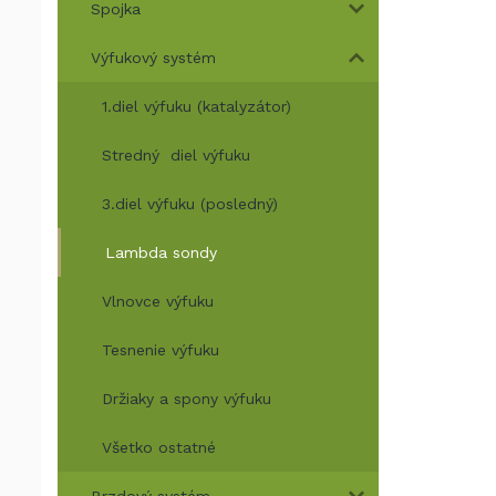
Spojka
Výfukový systém
1.diel výfuku (katalyzátor)
Stredný diel výfuku
3.diel výfuku (posledný)
Lambda sondy
Vlnovce výfuku
Tesnenie výfuku
Držiaky a spony výfuku
Všetko ostatné