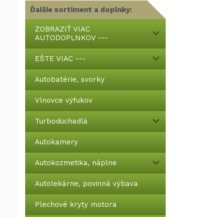
Ďalšie sortiment a doplnky:
ZOBRAZIŤ VIAC
AUTODOPLNKOV ---
EŠTE VIAC ---
Autobatérie, svorky
Vlnovce výfukov
Turbodúchadlá
Autokamery
Autokozmetika, náplne
Autolekárne, povinná výbava
Plechové kryty motora