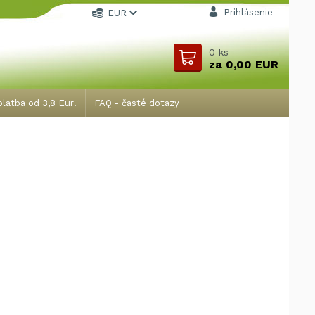
Prihlásenie
EUR
0
ks
za
0,00 EUR
latba od 3,8 Eur!
FAQ - časté dotazy