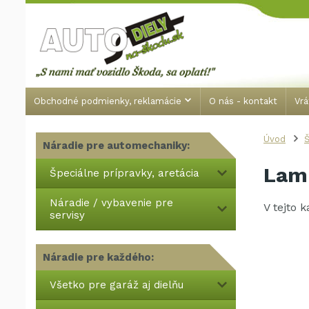
Obchodné podmienky, reklamácie
O nás - kontakt
Vrá
Úvod
Š
Náradie pre automechaniky:
Lam
Špeciálne prípravky, aretácia
Náradie / vybavenie pre
V tejto 
servisy
Náradie pre každého:
Všetko pre garáž aj dielňu