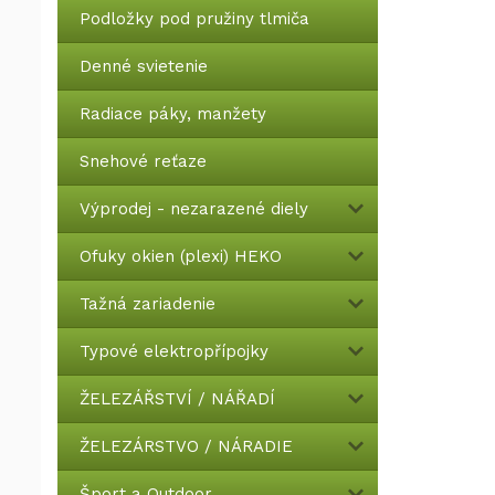
Podložky pod pružiny tlmiča
Denné svietenie
Radiace páky, manžety
Snehové reťaze
Výprodej - nezarazené diely
Ofuky okien (plexi) HEKO
Tažná zariadenie
Typové elektropřípojky
ŽELEZÁŘSTVÍ / NÁŘADÍ
ŽELEZÁRSTVO / NÁRADIE
Šport a Outdoor