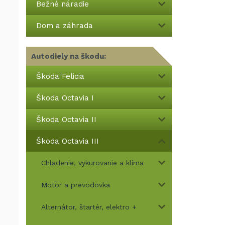
Bežné náradie
Dom a záhrada
Autodiely na škodu:
Škoda Felicia
Škoda Octavia I
Škoda Octavia II
Škoda Octavia III
Chladenie, vykurovanie a klíma
Motor a prevodovka
Alternátor, štartér, elektro +