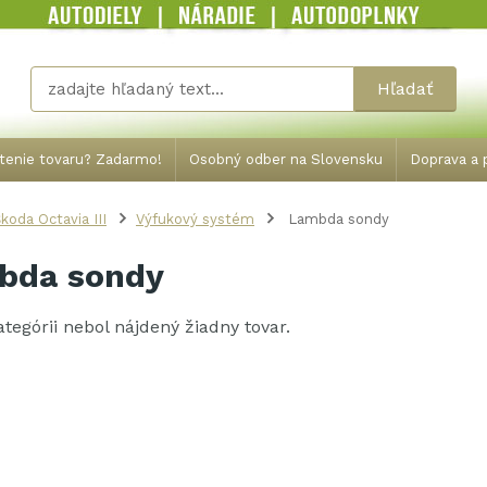
Hľadať
tenie tovaru? Zadarmo!
Osobný odber na Slovensku
Doprava a p
koda Octavia III
Výfukový systém
Lambda sondy
bda sondy
kategórii nebol nájdený žiadny tovar.