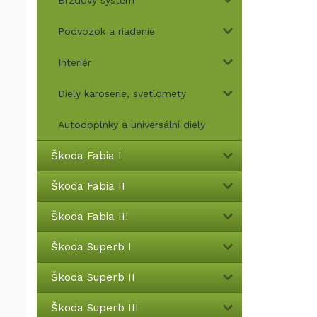
Brzdový systém
Podvozok a riadenie
Interiér
Diely karoserie, svetlomety
Autodoplnky a universální diely
Škoda Fabia I
Škoda Fabia II
Škoda Fabia III
Škoda Superb I
Škoda Superb II
Škoda Superb III