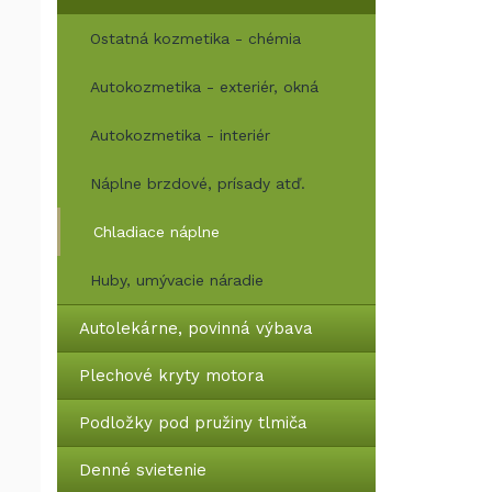
Ostatná kozmetika - chémia
Autokozmetika - exteriér, okná
Autokozmetika - interiér
Náplne brzdové, prísady atď.
Chladiace náplne
Huby, umývacie náradie
Autolekárne, povinná výbava
Plechové kryty motora
Podložky pod pružiny tlmiča
Denné svietenie