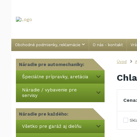
Obchodné podmienky, reklamácie
O nás - kontakt
Vrá
Úvod
A
Náradie pre automechaniky:
Chla
Špeciálne prípravky, aretácia
Náradie / vybavenie pre
servisy
Cena
Náradie pre každého:
Sk
Všetko pre garáž aj dielňu