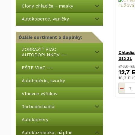
Clony chladiča - masky
Autokoberce, vaničky
Ďalšie sortiment a doplnky:
ZOBRAZIŤ VIAC
Chladia
AUTODOPLNKOV ---
G12 3L
312,0 E
EŠTE VIAC ---
12,7 
10,3 E
Autobatérie, svorky
Vlnovce výfukov
Turbodúchadlá
Autokamery
Autokozmetika, náplne