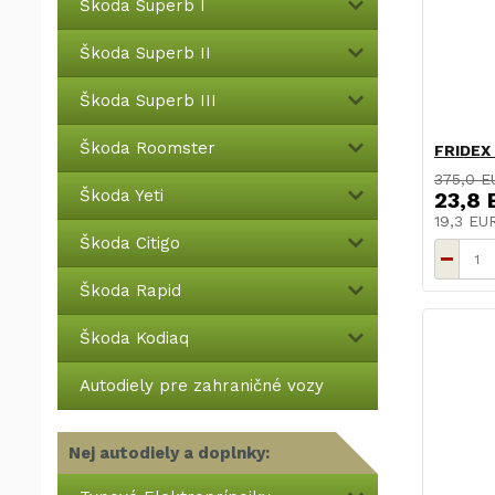
Škoda Superb I
Škoda Superb II
Škoda Superb III
Škoda Roomster
FRIDEX
375,0 E
Škoda Yeti
23,8 
19,3 E
Škoda Citigo
Škoda Rapid
Škoda Kodiaq
Autodiely pre zahraničné vozy
Nej autodiely a doplnky: