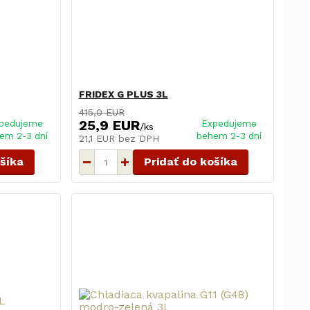
FRIDEX G PLUS 3L
415,0 EUR
25,9 EUR
pedujeme
Expedujeme
/
ks
em 2-3 dní
behem 2-3 dní
21,1 EUR
bez DPH
ošíka
Pridať do košíka