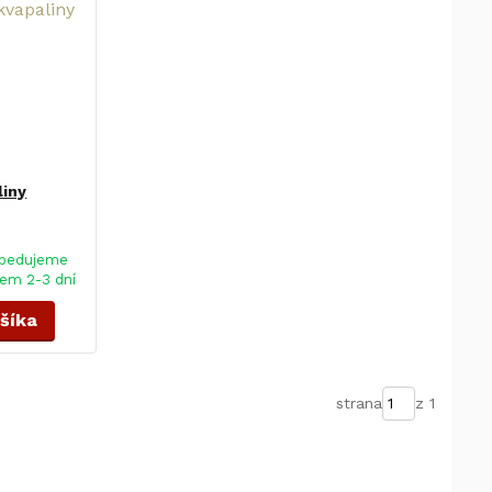
liny
pedujeme
em 2-3 dní
ošíka
strana
z 1