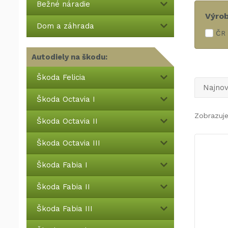
Bežné náradie
Výro
Dom a záhrada
ČR
Autodiely na škodu:
Škoda Felicia
Najnov
Škoda Octavia I
Zobrazuj
Škoda Octavia II
Škoda Octavia III
Škoda Fabia I
Škoda Fabia II
Škoda Fabia III