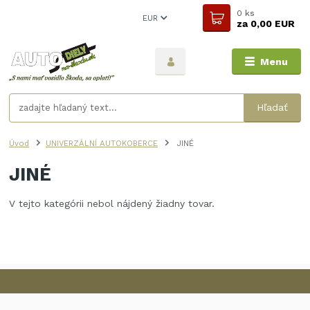
0
ks
EUR
za
0,00 EUR
Menu
Hľadať
Úvod
UNIVERZÁLNÍ AUTOKOBERCE
JINÉ
JINÉ
V tejto kategórii nebol nájdený žiadny tovar.