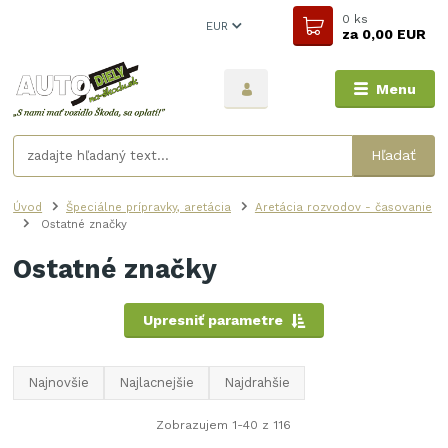
0
ks
EUR
za
0,00 EUR
Menu
Hľadať
Úvod
Špeciálne prípravky, aretácia
Aretácia rozvodov - časovanie
Ostatné značky
Ostatné značky
Upresniť parametre
Najnovšie
Najlacnejšie
Najdrahšie
Zobrazujem 1-40 z 116