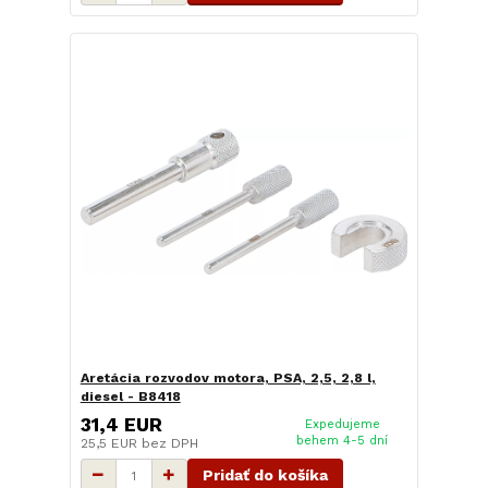
Aretácia rozvodov motora, PSA, 2,5, 2,8 l,
diesel - B8418
31,4 EUR
Expedujeme
behem 4-5 dní
25,5 EUR
bez DPH
Pridať do košíka