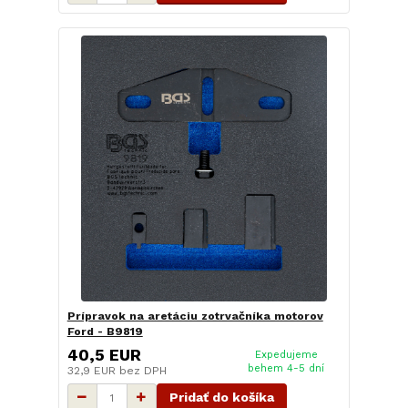
Prípravok na aretáciu zotrvačníka motorov
Ford - B9819
40,5 EUR
Expedujeme
behem 4-5 dní
32,9 EUR
bez DPH
Pridať do košíka