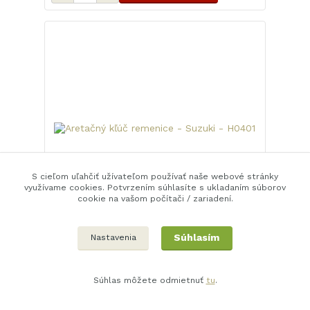
S cieľom uľahčiť užívateľom používať naše webové stránky
využívame cookies. Potvrzením súhlasíte s ukladaním súborov
cookie na vašom počítači / zariadení.
Súhlasím
Nastavenia
Aretačný kľúč remenice - Suzuki - H0401
7,0 EUR
Expedujeme
behem 4-5 dní
5,7 EUR
bez DPH
Súhlas môžete odmietnuť
tu
.
Pridať do košíka