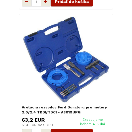
Pridať do košíka
Aretácia rozvodov Ford Duratorq pre motory
2.0/2.4 TDDI/TDCI - A8019UPG
63,2 EUR
Expedujeme
behem 4-5 dní
51,4 EUR
bez DPH