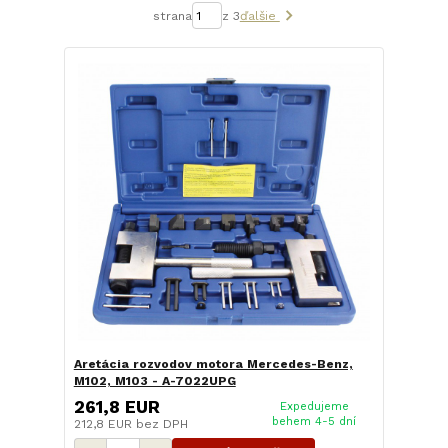
strana
z 3
ďalšie
Aretácia rozvodov motora Mercedes-Benz,
M102, M103 - A-7022UPG
261,8 EUR
Expedujeme
behem 4-5 dní
212,8 EUR
bez DPH