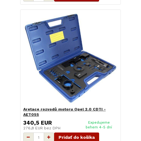
Aretace rozvodů motoru Opel 2.0 CDTI -
AET055
340,5 EUR
Expedujeme
behem 4-5 dní
276,8 EUR
bez DPH
Pridať do košíka