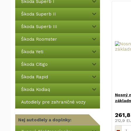
Škoda Superb I
Škoda Superb II
Škoda Superb III
Škoda Roomster
Škoda Yeti
Škoda Citigo
Škoda Rapid
Škoda Kodiaq
Nosný m
základn
Autodiely pre zahraničné vozy
261,8
Nej autodiely a doplnky:
212,9 