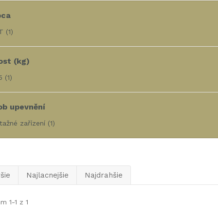
bca
T
(1)
st (kg)
5
(1)
ob upevnění
tažné zařízení
(1)
šie
Najlacnejšie
Najdrahšie
m 1-1 z 1