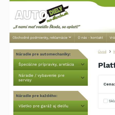
Obchodné podmienky, reklamácie
O nás - kontakt
Vrá
Úvod
Náradie pre automechaniky:
Plat
Špeciálne prípravky, aretácia
Náradie / vybavenie pre
servisy
Cena
Náradie pre každého:
Sk
Všetko pre garáž aj dielňu