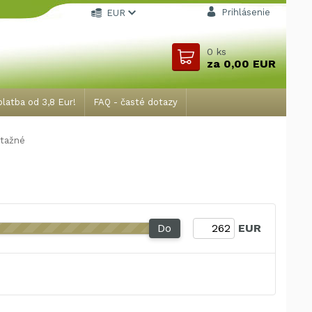
Prihlásenie
EUR
0
ks
za
0,00 EUR
latba od 3,8 Eur!
FAQ - časté dotazy
 tažné
Do
EUR