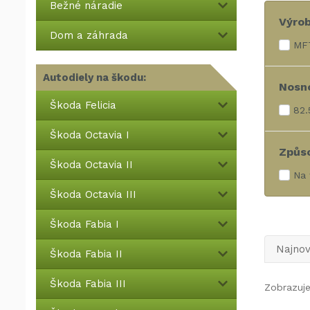
Bežné náradie
Výro
Dom a záhrada
MF
Autodiely na škodu:
Nosno
Škoda Felicia
82.
Škoda Octavia I
Způs
Škoda Octavia II
Na 
Škoda Octavia III
Škoda Fabia I
Najnov
Škoda Fabia II
Škoda Fabia III
Zobrazuje