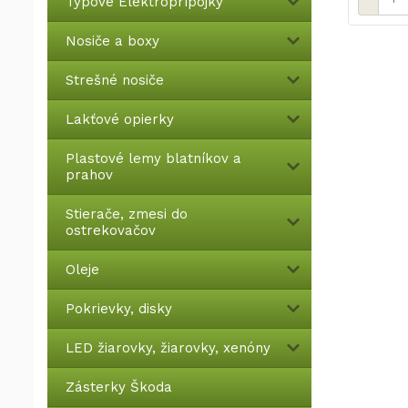
Typové Elektroprípojky
Nosiče a boxy
Strešné nosiče
Lakťové opierky
Plastové lemy blatníkov a
prahov
Stierače, zmesi do
ostrekovačov
Oleje
Pokrievky, disky
LED žiarovky, žiarovky, xenóny
Zásterky Škoda