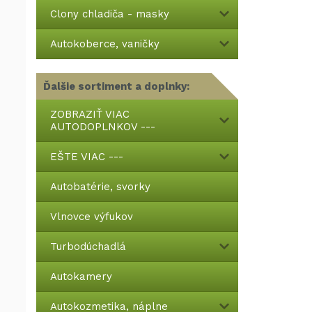
Clony chladiča - masky
Autokoberce, vaničky
Ďalšie sortiment a doplnky:
ZOBRAZIŤ VIAC
AUTODOPLNKOV ---
EŠTE VIAC ---
Autobatérie, svorky
Vlnovce výfukov
Turbodúchadlá
Autokamery
Autokozmetika, náplne