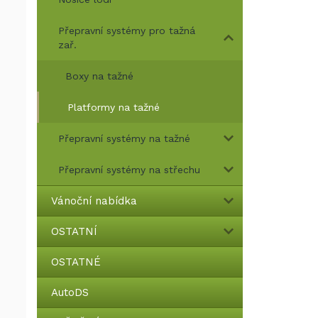
Přepravní systémy pro tažná
zař.
Boxy na tažné
Platformy na tažné
Přepravní systémy na tažné
Přepravní systémy na střechu
Vánoční nabídka
OSTATNÍ
OSTATNÉ
AutoDS