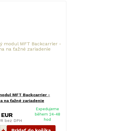
odul MFT Backcarrier -
a na ťažné zariadenie
Expedujeme
 EUR
během 24-48
hod
EUR
bez DPH
Pridať do košíka