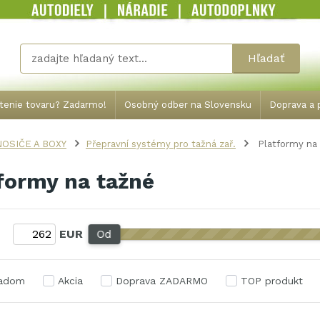
Hľadať
tenie tovaru? Zadarmo!
Osobný odber na Slovensku
Doprava a p
NOSIČE A BOXY
Přepravní systémy pro tažná zař.
Platformy na
formy na tažné
:
EUR
Od
ladom
Akcia
Doprava ZADARMO
TOP produkt