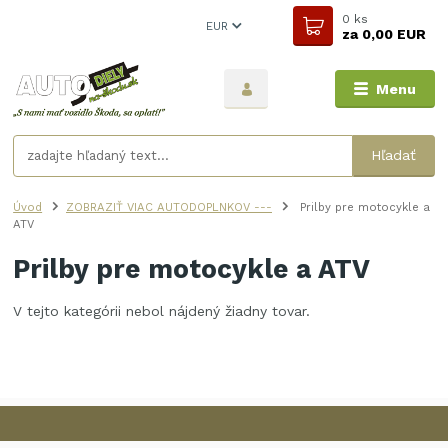
0
ks
EUR
za
0,00 EUR
Menu
Hľadať
Úvod
ZOBRAZIŤ VIAC AUTODOPLNKOV ---
Prilby pre motocykle a
ATV
Prilby pre motocykle a ATV
V tejto kategórii nebol nájdený žiadny tovar.