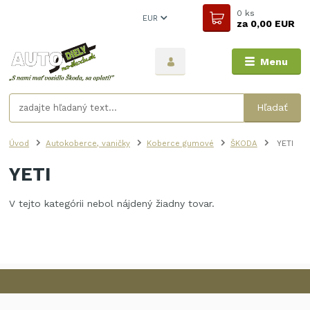
0
ks
EUR
za
0,00 EUR
Menu
Hľadať
Úvod
Autokoberce, vaničky
Koberce gumové
ŠKODA
YETI
YETI
V tejto kategórii nebol nájdený žiadny tovar.