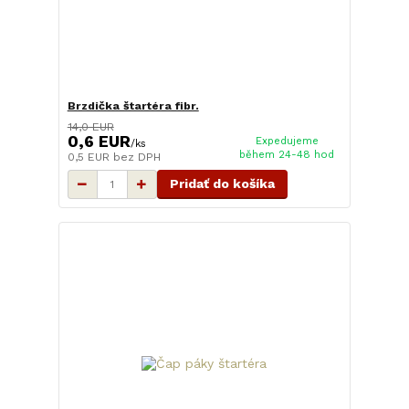
Brzdička štartéra fibr.
14,0 EUR
0,6 EUR
Expedujeme
/
ks
během 24-48 hod
0,5 EUR
bez DPH
Pridať do košíka