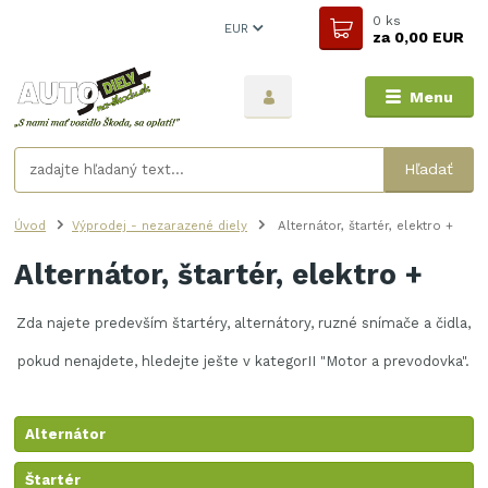
0
ks
EUR
za
0,00 EUR
Menu
Hľadať
Úvod
Výprodej - nezarazené diely
Alternátor, štartér, elektro +
Alternátor, štartér, elektro +
Zda najete predevším štartéry, alternátory, ruzné snímače a čidla,
pokud nenajdete, hledejte ješte v kategorII "Motor a prevodovka".
Alternátor
Štartér