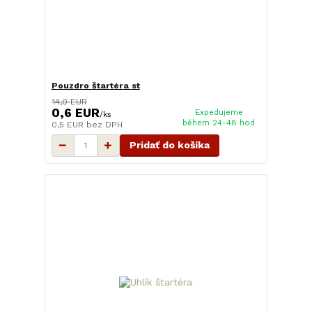
Pouzdro štartéra st
14,0 EUR
0,6 EUR
Expedujeme
/
ks
během 24-48 hod
0,5 EUR
bez DPH
Pridať do košíka