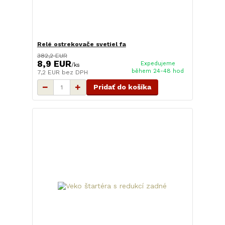
Relé ostrekovače svetiel fa
382,2 EUR
8,9 EUR
Expedujeme
/
ks
během 24-48 hod
7,2 EUR
bez DPH
Pridať do košíka