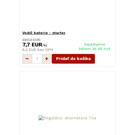
Vodič baterie - starter
220,2 EUR
7,7 EUR
Expedujeme
/
ks
během 24-48 hod
6,3 EUR
bez DPH
Pridať do košíka