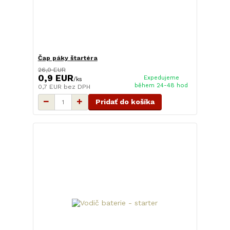
Čap páky štartéra
26,0 EUR
0,9 EUR
Expedujeme
/
ks
během 24-48 hod
0,7 EUR
bez DPH
Pridať do košíka