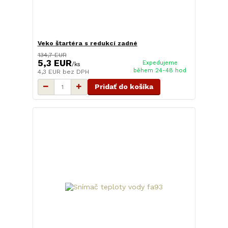
Veko štartéra s redukcí zadné
134,7 EUR
5,3 EUR
Expedujeme
/
ks
během 24-48 hod
4,3 EUR
bez DPH
Pridať do košíka