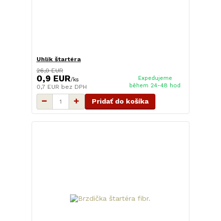
Uhlík štartéra
26,0 EUR
0,9 EUR
Expedujeme
/
ks
během 24-48 hod
0,7 EUR
bez DPH
Pridať do košíka