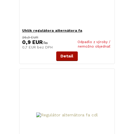
Uhlík regulátora alternátora fa
26,0 EUR
0,9 EUR
Odpadlo z výroby /
/
ks
nemožno objednať
0,7 EUR
bez DPH
Detail