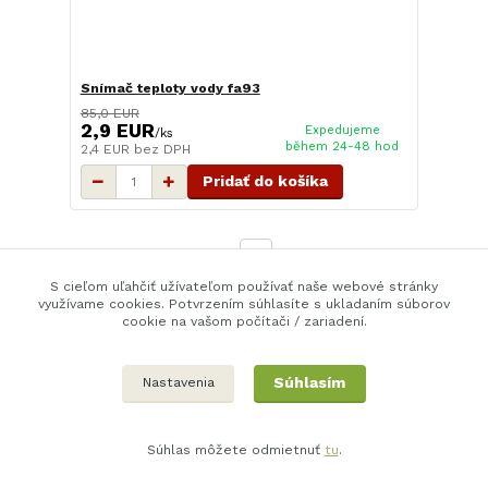
Snímač teploty vody fa93
85,0 EUR
2,9 EUR
Expedujeme
/
ks
během 24-48 hod
2,4 EUR
bez DPH
Pridať do košíka
strana
z 1
S cieľom uľahčiť užívateľom používať naše webové stránky
využívame cookies. Potvrzením súhlasíte s ukladaním súborov
Zda najete predevším štartéry, alternátory, ruzné snímače a čidla,
cookie na vašom počítači / zariadení.
pokud nenajdete, hledejte ješte v kategorII "Motor a prevodovka".
Súhlasím
Nastavenia
Súhlas môžete odmietnuť
tu
.