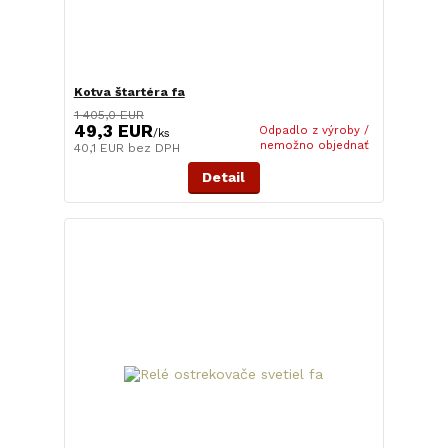
Kotva štartéra fa
1 405,0 EUR
49,3 EUR
Odpadlo z výroby /
/
ks
nemožno objednať
40,1 EUR
bez DPH
Detail