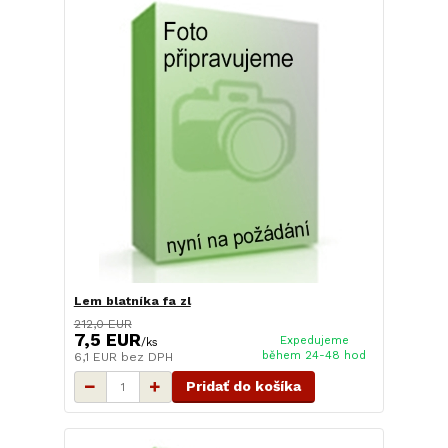
Lem blatníka fa zl
212,0 EUR
7,5 EUR
Expedujeme
/
ks
během 24-48 hod
6,1 EUR
bez DPH
Pridať do košíka