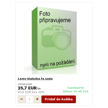
Lemy blatníka fa sada
731,6 EUR
25,7 EUR
Expedujeme
/
ks
během 24-48 hod
20,9 EUR
bez DPH
Pridať do košíka