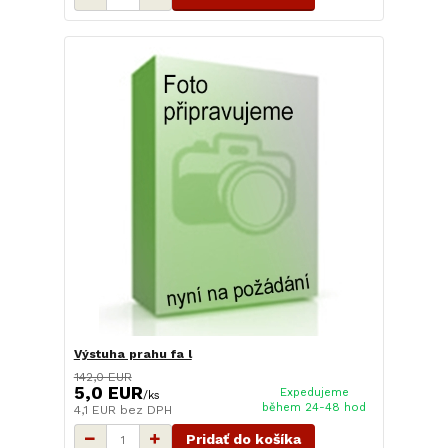
Výstuha prahu fa l
142,0 EUR
5,0 EUR
Expedujeme
/
ks
během 24-48 hod
4,1 EUR
bez DPH
Pridať do košíka