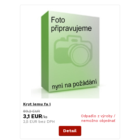
Kryt lemu fa l
89,2 EUR
3,1 EUR
Odpadlo z výroby /
/
ks
nemožno objednať
2,5 EUR
bez DPH
Detail