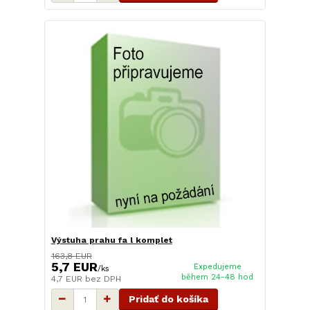
Výstuha prahu fa l komplet
163,8 EUR
5,7 EUR
Expedujeme
/
ks
během 24-48 hod
4,7 EUR
bez DPH
Pridať do košíka