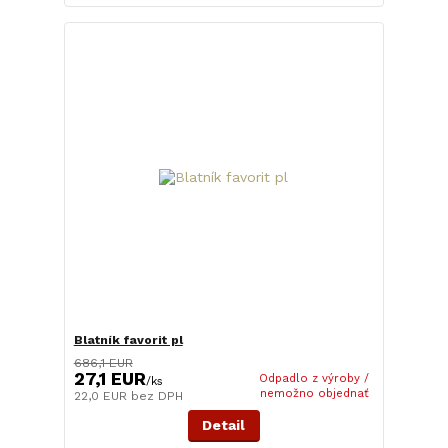
Blatník favorit pl
686,1 EUR
27,1 EUR
Odpadlo z výroby /
/
ks
nemožno objednať
22,0 EUR
bez DPH
Detail