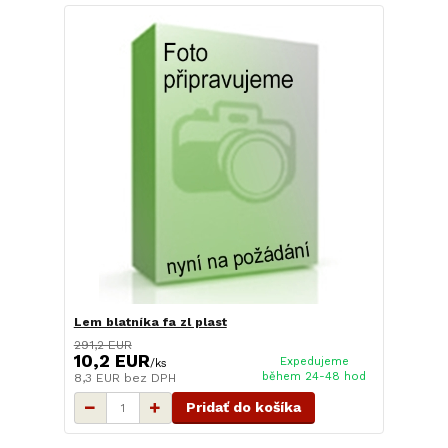
Lem blatníka fa zl plast
291,2 EUR
10,2 EUR
Expedujeme
/
ks
během 24-48 hod
8,3 EUR
bez DPH
Pridať do košíka