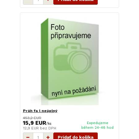
Práh fa l neúplný
453,2 EUR
15,9 EUR
Expedujeme
/
ks
během 24-48 hod
12,9 EUR
bez DPH
Pridať do košíka