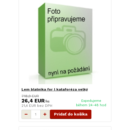
Lem blatníka for l kataforéza velký
718,9 EUR
26,4 EUR
Expedujeme
/
ks
během 24-48 hod
21,4 EUR
bez DPH
Pridať do košíka