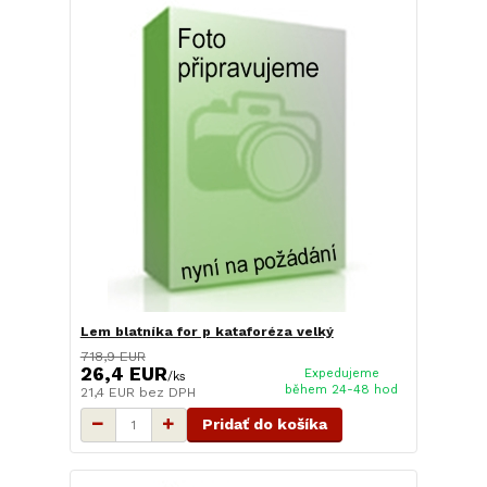
Lem blatníka for p kataforéza velký
718,9 EUR
26,4 EUR
Expedujeme
/
ks
během 24-48 hod
21,4 EUR
bez DPH
Pridať do košíka