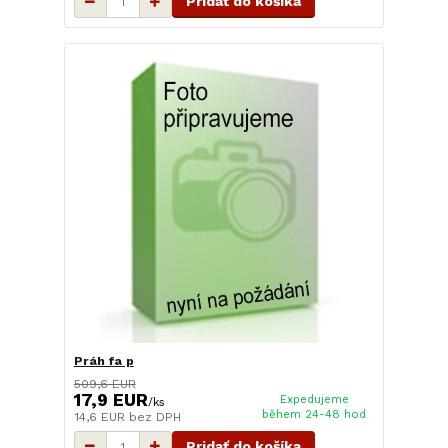
Pridať do košíka
Práh fa p
509,6 EUR
17,9 EUR
Expedujeme
/
ks
během 24-48 hod
14,6 EUR
bez DPH
Pridať do košíka