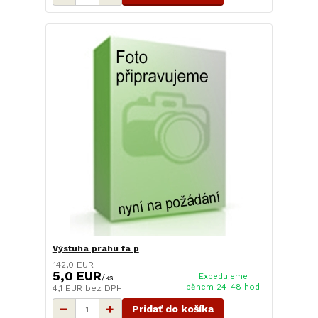
Výstuha prahu fa p
142,0 EUR
5,0 EUR
Expedujeme
/
ks
během 24-48 hod
4,1 EUR
bez DPH
Pridať do košíka