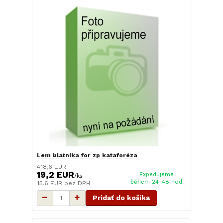
Lem blatníka for zp kataforéza
418,6 EUR
19,2 EUR
Expedujeme
/
ks
během 24-48 hod
15,6 EUR
bez DPH
Pridať do košíka