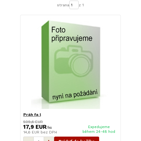
strana
z 1
Práh fa l
509,6 EUR
17,9 EUR
Expedujeme
/
ks
během 24-48 hod
14,6 EUR
bez DPH