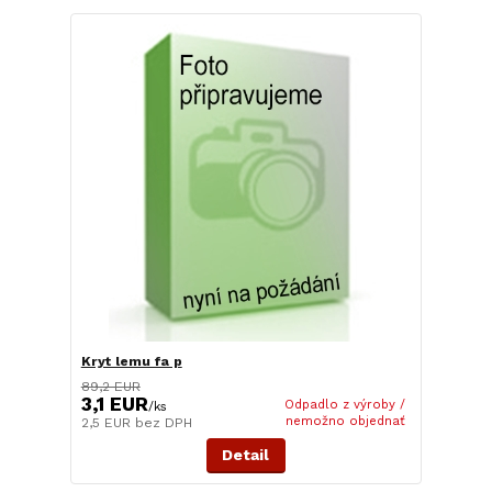
Kryt lemu fa p
89,2 EUR
3,1 EUR
Odpadlo z výroby /
/
ks
nemožno objednať
2,5 EUR
bez DPH
Detail