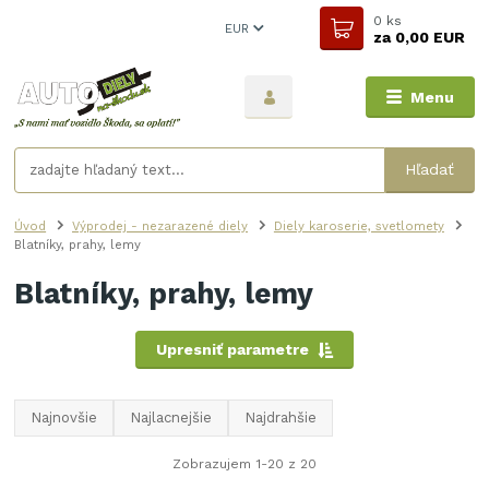
0
ks
EUR
za
0,00 EUR
Menu
Hľadať
Úvod
Výprodej - nezarazené diely
Diely karoserie, svetlomety
Blatníky, prahy, lemy
Blatníky, prahy, lemy
Upresniť parametre
Najnovšie
Najlacnejšie
Najdrahšie
Zobrazujem 1-20 z 20