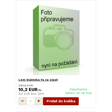
Lem blatníka fa zp plast
291,2 EUR
10,2 EUR
Expedujeme
/
ks
během 24-48 hod
8,3 EUR
bez DPH
Pridať do košíka