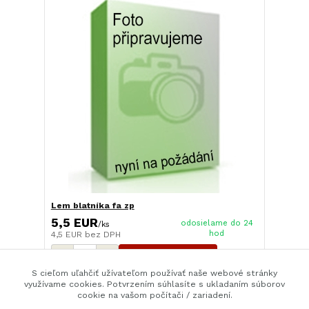
Lem blatníka fa zp
5,5 EUR
odosielame do 24
/
ks
hod
4,5 EUR
bez DPH
Pridať do košíka
S cieľom uľahčiť užívateľom používať naše webové stránky
využívame cookies. Potvrzením súhlasíte s ukladaním súborov
cookie na vašom počítači / zariadení.
strana
z 1