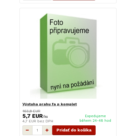
Výstuha prahu fa p komplet
163,8 EUR
5,7 EUR
Expedujeme
/
ks
během 24-48 hod
4,7 EUR
bez DPH
Pridať do košíka