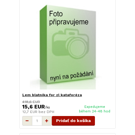
Lem blatníka for zl kataforéza
418,6 EUR
15,6 EUR
Expedujeme
/
ks
během 24-48 hod
12,7 EUR
bez DPH
Pridať do košíka