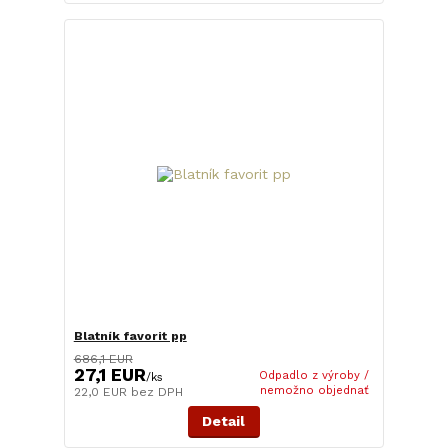
Blatník favorit pp
686,1 EUR
27,1 EUR
Odpadlo z výroby /
/
ks
nemožno objednať
22,0 EUR
bez DPH
Detail