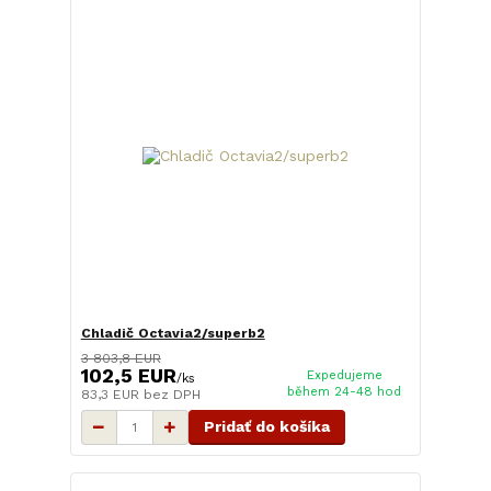
Chladič Octavia2/superb2
3 803,8 EUR
102,5 EUR
Expedujeme
/
ks
během 24-48 hod
83,3 EUR
bez DPH
Pridať do košíka