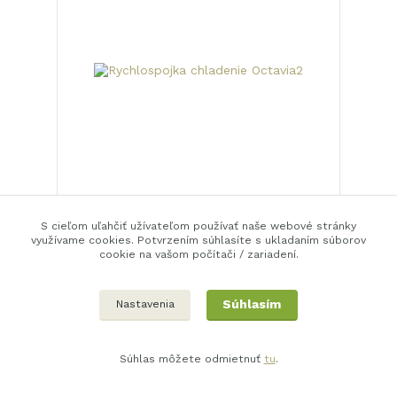
Rychlospojka chladenie Octavia2
S cieľom uľahčiť užívateľom používať naše webové stránky
227,5 EUR
využívame cookies. Potvrzením súhlasíte s ukladaním súborov
8,0 EUR
Expedujeme
/
ks
cookie na vašom počítači / zariadení.
během 24-48 hod
6,5 EUR
bez DPH
Pridať do košíka
Súhlasím
Nastavenia
Súhlas môžete odmietnuť
tu
.