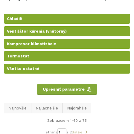
Chladič
Ventilátor kúrenia (vnútorný)
Kompresor klímatizácie
Termostat
Všetko ostatné
Upresniť parametre
Najnovšie
Najlacnejšie
Najdrahšie
Zobrazujem 1-40 z 75
strana
z 2
ďalšie