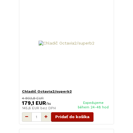
Chladič Octavia2/superb2
4 803,8 EUR
179,1 EUR
Expedujeme
/
ks
během 24-48 hod
145,6 EUR
bez DPH
Pridať do košíka