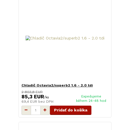
Chladič Octavia2/superb2 1.6 - 2.0 tdi
2 803,8 EUR
85,3 EUR
Expedujeme
/
ks
během 24-48 hod
69,4 EUR
bez DPH
Pridať do košíka