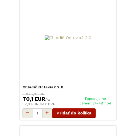
Chladič Octavia2 2.0
3 075,8 EUR
70,1 EUR
Expedujeme
/
ks
během 24-48 hod
57,0 EUR
bez DPH
Pridať do košíka