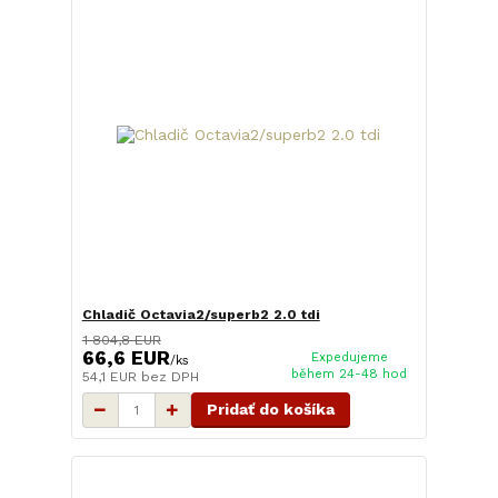
Chladič Octavia2/superb2 2.0 tdi
1 804,8 EUR
66,6 EUR
Expedujeme
/
ks
během 24-48 hod
54,1 EUR
bez DPH
Pridať do košíka