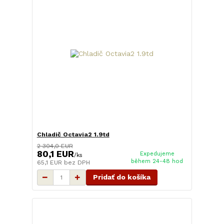
Chladič Octavia2 1.9td
2 304,0 EUR
80,1 EUR
Expedujeme
/
ks
během 24-48 hod
65,1 EUR
bez DPH
Pridať do košíka