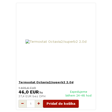
Termostat Octavia2/superb2 2.0d
1 405,6 EUR
46,0 EUR
Expedujeme
/
ks
během 24-48 hod
37,4 EUR
bez DPH
Pridať do košíka