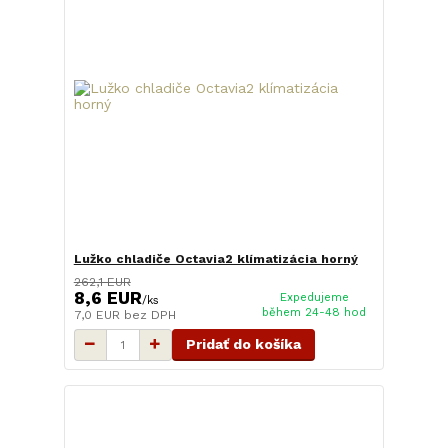
Lužko chladiče Octavia2 klímatizácia horný
262,1 EUR
8,6 EUR
Expedujeme
/
ks
během 24-48 hod
7,0 EUR
bez DPH
Pridať do košíka