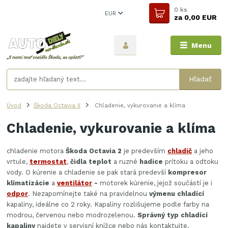
0
ks
EUR
za
0,00 EUR
Menu
Hľadať
Úvod
Škoda Octavia II
Chladenie, vykurovanie a klíma
Chladenie, vykurovanie a klíma
chladenie motora
Škoda Octavia 2
je predevším
chladič
a jeho
vrtule,
termostat
,
čidla teplot
a ruzné
hadice
prítoku a odtoku
vody. O kúrenie a chladenie se pak stará predevší
kompresor
klímatizácie
a
ventilátor
-
motorek kúrenie, jejož součástí je i
odpor
. Nezapomínejte také na pravidelnou
výmenu chladící
kapaliny, ideálne co 2 roky. Kapaliny rozlišujeme podle
farby
na
modrou, červenou nebo modrozelenou.
Správný typ chladící
kapaliny
najdete v servisní knížce nebo nás kontaktujte.