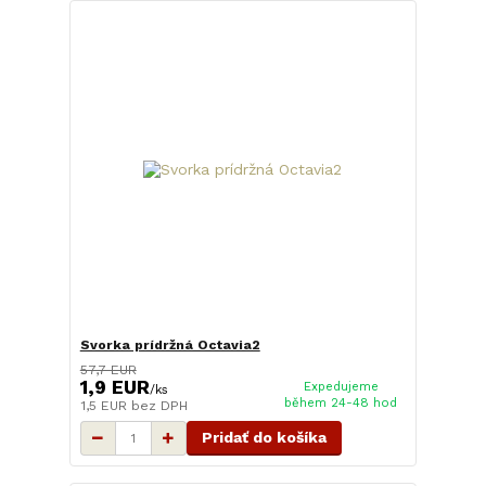
Svorka prídržná Octavia2
57,7 EUR
1,9 EUR
Expedujeme
/
ks
během 24-48 hod
1,5 EUR
bez DPH
Pridať do košíka