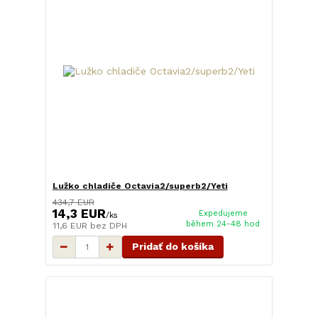
Lužko chladiče Octavia2/superb2/Yeti
434,7 EUR
14,3 EUR
Expedujeme
/
ks
během 24-48 hod
11,6 EUR
bez DPH
Pridať do košíka