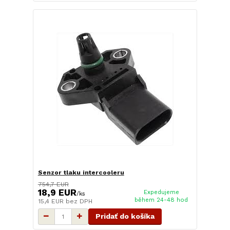
Senzor tlaku intercooleru
754,7 EUR
18,9 EUR
Expedujeme
/
ks
během 24-48 hod
15,4 EUR
bez DPH
Pridať do košíka