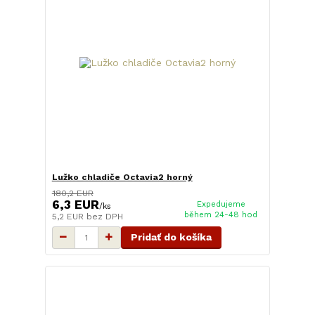
Lužko chladiče Octavia2 horný
180,2 EUR
6,3 EUR
Expedujeme
/
ks
během 24-48 hod
5,2 EUR
bez DPH
Pridať do košíka