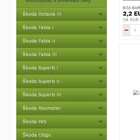
Autodoplnky a universální diely
67,1 EU
2,2 E
Škoda Octavia III
1,8 EUR
Škoda Fabia I
Škoda Fabia II
Škoda Fabia III
Škoda Superb I
Škoda Superb II
Škoda Superb III
Škoda Roomster
Škoda Yeti
Škoda Citigo