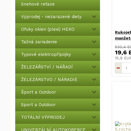
Snehové reťaze
Výprodej - nezarazené diely
Ofuky okien (plexi) HEKO
Rukojeť
manžet
Tažná zariadenie
530,4 E
19,6 
Typové elektropřípojky
15,9 E
ŽELEZÁŘSTVÍ / NÁŘADÍ
ŽELEZÁRSTVO / NÁRADIE
Šport a Outdoor
Sport a Outdoor
TOTÁLNÍ VÝPRODEJ
UNIVERZÁLNÍ AUTOKOBERCE