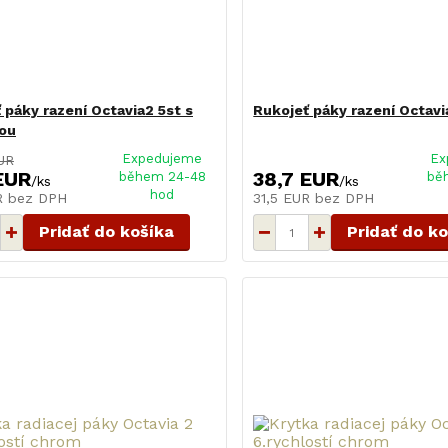
 páky razení Octavia2 5st s
Rukojeť páky razení Octavi
ou
Expedujeme
Ex
UR
EUR
38,7 EUR
během 24-48
bě
/
ks
/
ks
hod
UR
bez DPH
31,5 EUR
bez DPH
Pridať do košíka
Pridať do k