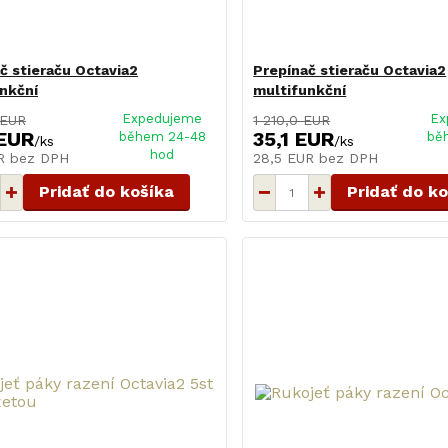
č stieraču Octavia2
Prepínač stieraču Octavia2
nkční
multifunkční
Expedujeme
Ex
 EUR
1 210,0 EUR
 EUR
35,1 EUR
během 24-48
bě
/
ks
/
ks
hod
UR
bez DPH
28,5 EUR
bez DPH
Pridať do košíka
Pridať do k