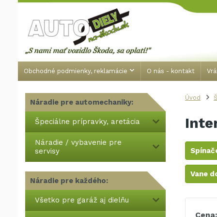
Obchodné podmienky, reklamácie
O nás - kontakt
Vrá
Úvod
Š
Náradie pre automechaniky:
Inte
Špeciálne prípravky, aretácia
Náradie / vybavenie pre
Spínače
servisy
Vane d
Náradie pre každého:
Všetko pre garáž aj dielňu
Cena