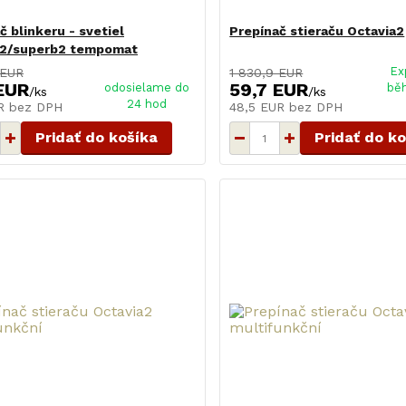
č blinkeru - svetiel
Prepínač stieraču Octavia2
a2/superb2 tempomat
Ex
 EUR
1 830,9 EUR
EUR
59,7 EUR
odosielame do
bě
/
ks
/
ks
24 hod
UR
bez DPH
48,5 EUR
bez DPH
Pridať do košíka
Pridať do k