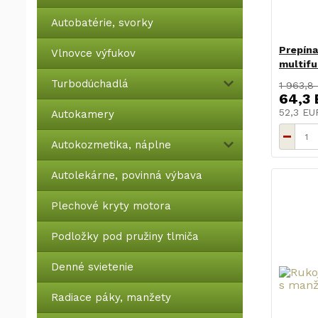
Autobatérie, svorky
Prepína
Vlnovce výfukov
multifu
Turbodúchadlá
1 963,8
64,3
52,3 E
Autokamery
Autokozmetika, náplne
Autolekárne, povinná výbava
Plechové kryty motora
Podložky pod pružiny tlmiča
Denné svietenie
Radiace páky, manžety