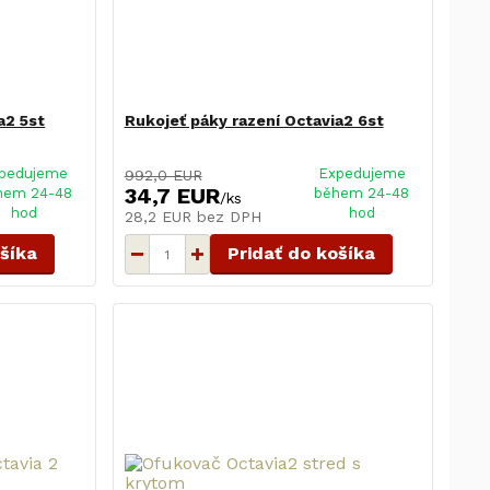
a2 5st
Rukojeť páky razení Octavia2 6st
pedujeme
Expedujeme
992,0 EUR
34,7 EUR
hem 24-48
během 24-48
/
ks
hod
hod
28,2 EUR
bez DPH
ošíka
Pridať do košíka