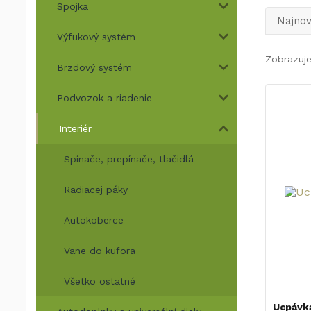
Spojka
Najnov
Výfukový systém
Zobrazuje
Brzdový systém
Podvozok a riadenie
Interiér
Spínače, prepínače, tlačidlá
Radiacej páky
Autokoberce
Vane do kufora
Všetko ostatné
Ucpávka