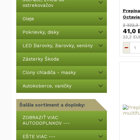
ostrekovačov
Prepína
Octavi
Oleje
2 322,3
41,0 
Pokrievky, disky
33,3 E
LED žiarovky, žiarovky, xenóny
Zásterky Škoda
Clony chladiča - masky
Autokoberce, vaničky
Ďalšie sortiment a doplnky:
ZOBRAZIŤ VIAC
AUTODOPLNKOV ---
EŠTE VIAC ---