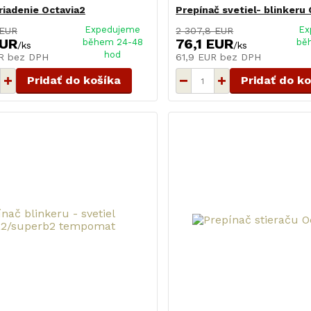
iadenie Octavia2
Prepínač svetiel- blinkeru
Expedujeme
Ex
 EUR
2 307,8 EUR
EUR
76,1 EUR
během 24-48
bě
/
ks
/
ks
hod
UR
bez DPH
61,9 EUR
bez DPH
Pridať do košíka
Pridať do k