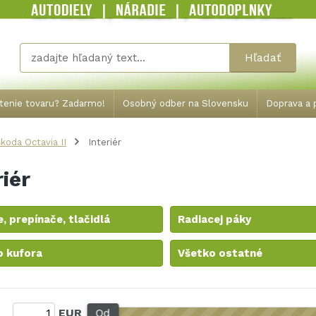
Hľadať
tenie tovaru? Zadarmo!
Osobný odber na Slovensku
Doprava a p
koda Octavia II
Interiér
riér
, prepínače, tlačidlá
Radiacej páky
o kufora
Všetko ostatné
:
EUR
Od