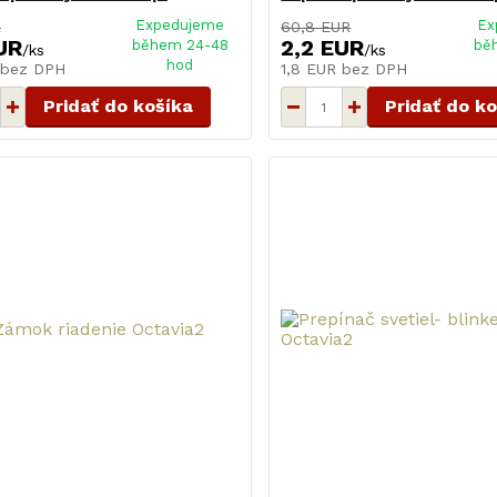
Expedujeme
Ex
R
60,8 EUR
UR
2,2 EUR
během 24-48
bě
/
ks
/
ks
hod
bez DPH
1,8 EUR
bez DPH
Pridať do košíka
Pridať do k