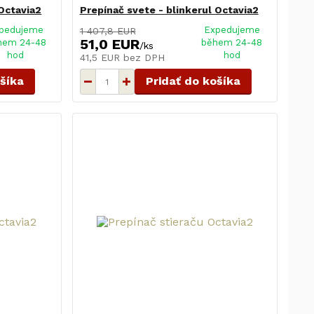
 Octavia2
Prepínač svete - blinkerul Octavia2
pedujeme
Expedujeme
1 407,8 EUR
51,0 EUR
hem 24-48
během 24-48
/
ks
hod
hod
41,5 EUR
bez DPH
ošíka
Pridať do košíka