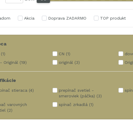
ladom
Akcia
Doprava ZADARMO
TOP produkt
bca
(1)
CN
(1)
dov
- Originál
(19)
originál
(3)
Orig
fikácie
pínač stieraca
(4)
prepínač svetiel -
spín
smeroviek (páčka)
(3)
nač varovných
spínač zrkadlá
(1)
tiel
(2)