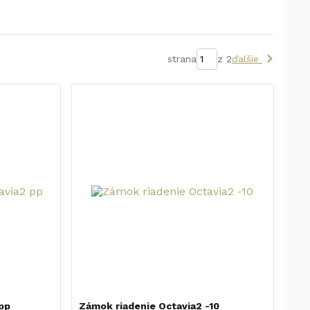
strana
z 2
ďalšie
pp
Zámok riadenie Octavia2 -10