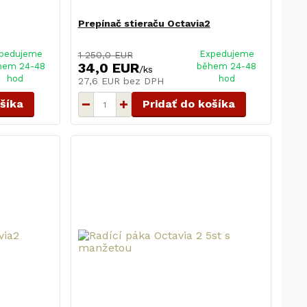
Prepínač stieraču Octavia2
pedujeme
Expedujeme
1 250,0 EUR
34,0 EUR
hem 24-48
během 24-48
/
ks
hod
hod
27,6 EUR
bez DPH
ošíka
Pridať do košíka