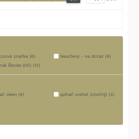
ozová značka
(6)
Neurčený - na dotaz
(9)
inál Škoda (OE)
(12)
ač okien
(4)
spínač svetiel (otočný)
(3)