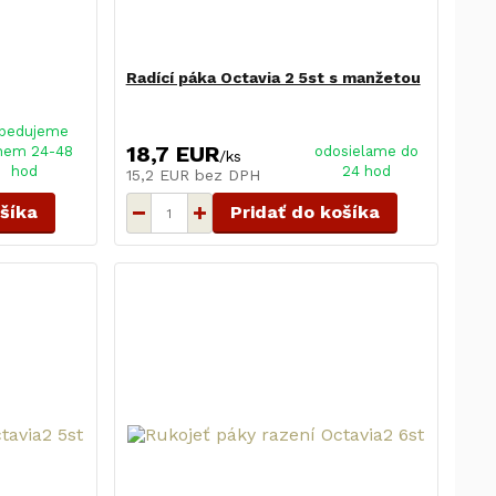
Radící páka Octavia 2 5st s manžetou
pedujeme
18,7 EUR
hem 24-48
odosielame do
/
ks
hod
24 hod
15,2 EUR
bez DPH
ošíka
Pridať do košíka