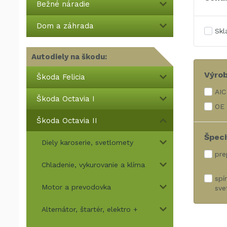
Bežné náradie
Dom a záhrada
Sk
Autodiely na škodu:
Výro
Škoda Felicia
AIC
Škoda Octavia I
OE 
Škoda Octavia II
Špeci
Diely karoserie, svetlomety
pre
Chladenie, vykurovanie a klíma
spí
Motor a prevodovka
sve
Alternátor, štartér, elektro +