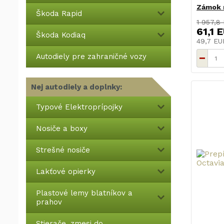
Zámok r
Škoda Rapid
1 957,8
61,1 
Škoda Kodiaq
49,7 E
Autodiely pre zahraničné vozy
Nej autodiely a doplnky:
Typové Elektroprípojky
Nosiče a boxy
Strešné nosiče
Lakťové opierky
Plastové lemy blatníkov a
prahov
Stierače, zmesi do