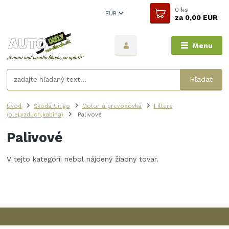
0
ks
EUR
za
0,00 EUR
Menu
Hľadať
Úvod
Škoda Citigo
Motor a prevodovka
Filtere
(olej,vzduch,kabína)
Palivové
Palivové
V tejto kategórii nebol nájdený žiadny tovar.