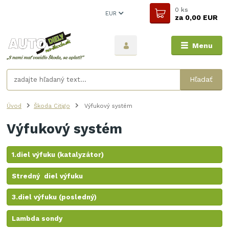
0
ks
EUR
za
0,00 EUR
Menu
Hľadať
Úvod
Škoda Citigo
Výfukový systém
Výfukový systém
1.diel výfuku (katalyzátor)
Stredný diel výfuku
3.diel výfuku (posledný)
Lambda sondy