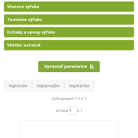
Vlnovce výfuku
Tesnenie výfuku
Držiaky a spony výfuku
Všetko ostatné
Upresniť parametre
Najnovšie
Najlacnejšie
Najdrahšie
Zobrazujem 1-1 z 1
strana
z 1