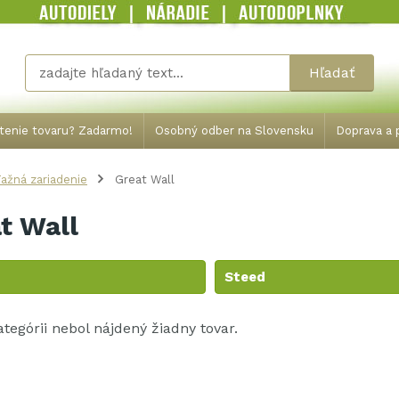
Hľadať
tenie tovaru? Zadarmo!
Osobný odber na Slovensku
Doprava a p
ažná zariadenie
Great Wall
t Wall
Steed
kategórii nebol nájdený žiadny tovar.