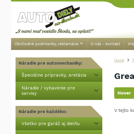
Obchodné podmienky, reklamácie
O nás - kontakt
Vrá
Úvod
T
Náradie pre automechaniky:
Grea
Špeciálne prípravky, aretácia
Náradie / vybavenie pre
Hover
servisy
V tejto 
Náradie pre každého:
Všetko pre garáž aj dielňu