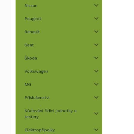
Nissan
Peugeot
Renault
Seat
Škoda
Volkswagen
MG
Příslušenství
Kódování řídící jednotky a
testery
Elektropřípojky