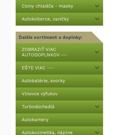
Clony chladiča - masky
Autokoberce, vaničky
Ďalšie sortiment a doplnky:
ZOBRAZIŤ VIAC
AUTODOPLNKOV ---
EŠTE VIAC ---
Autobatérie, svorky
Vlnovce výfukov
Turbodúchadlá
Autokamery
Autokozmetika, náplne