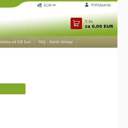
Prihlásenie
EUR
0
ks
za
0,00 EUR
latba od 3,8 Eur!
FAQ - časté dotazy