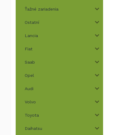
Ťažné zariadenia
Ostatní
Lancia
Fiat
Saab
Opel
Audi
Volvo
Toyota
Daihatsu