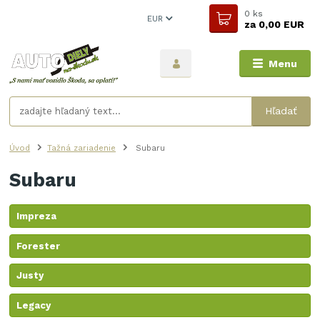
0
ks
EUR
za
0,00 EUR
Menu
Hľadať
Úvod
Tažná zariadenie
Subaru
Subaru
Impreza
Forester
Justy
Legacy