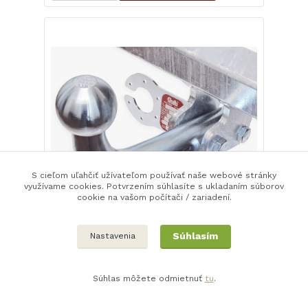
S cieľom uľahčiť užívateľom používať naše webové stránky
využívame cookies. Potvrzením súhlasíte s ukladaním súborov
cookie na vašom počítači / zariadení.
Súhlasím
Ťažné zariadenie Subaru Forester 2019- (SK)
Nastavenia
, pevné, Galia
314,5 EUR
Expedujeme
během 24-48 hod
255,7 EUR
bez DPH
Súhlas môžete odmietnuť
tu
.
Pridať do košíka