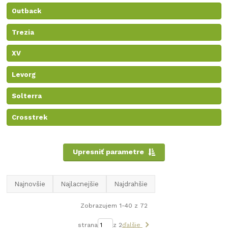
Outback
Trezia
XV
Levorg
Solterra
Crosstrek
Upresniť parametre
Najnovšie
Najlacnejšie
Najdrahšie
Zobrazujem 1-40 z 72
strana
z 2
ďalšie