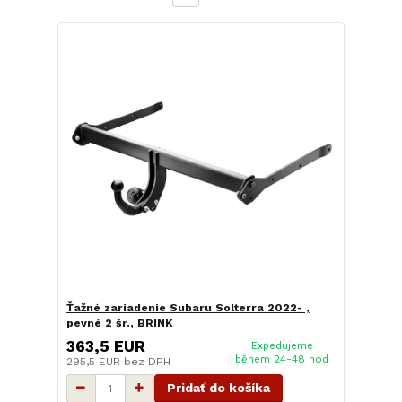
Ťažné zariadenie Subaru Solterra 2022- ,
pevné 2 šr., BRINK
363,5 EUR
Expedujeme
během 24-48 hod
295,5 EUR
bez DPH
Pridať do košíka