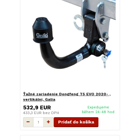
Ťažné zariadenie Dongfeng T5 EVO 2020- ,
vertikální, Galia
532,9 EUR
Expedujeme
během 24-48 hod
433,3 EUR
bez DPH
Pridať do košíka