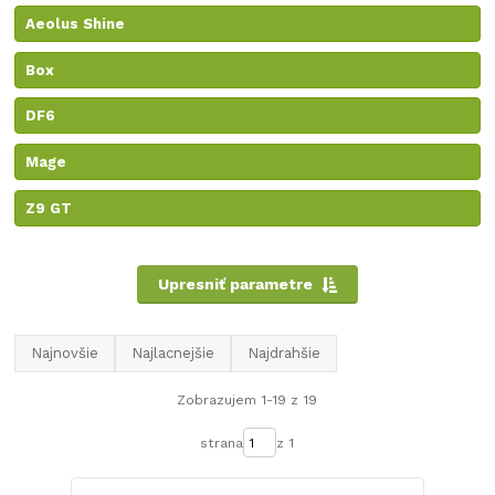
Aeolus Shine
Box
DF6
Mage
Z9 GT
Upresniť parametre
Najnovšie
Najlacnejšie
Najdrahšie
Zobrazujem 1-19 z 19
strana
z 1