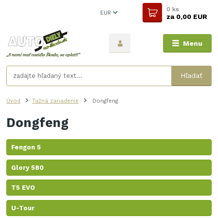
0
ks
EUR
za
0,00 EUR
Menu
Hľadať
Úvod
Tažná zariadenie
Dongfeng
Dongfeng
Fengon 5
Glory 580
T5 EVO
U-Tour