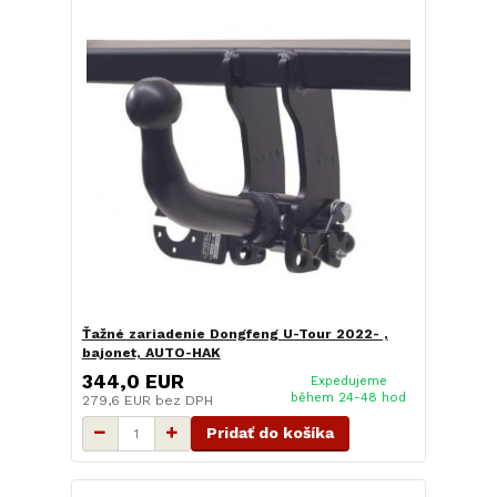
Ťažné zariadenie Dongfeng U-Tour 2022- ,
bajonet, AUTO-HAK
344,0 EUR
Expedujeme
během 24-48 hod
279,6 EUR
bez DPH
Pridať do košíka