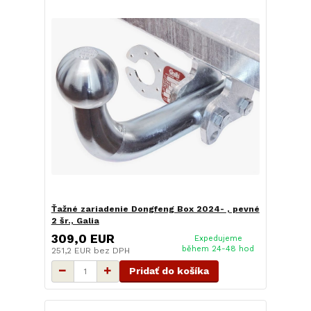
Ťažné zariadenie Dongfeng Box 2024- , pevné
2 šr., Galia
309,0 EUR
Expedujeme
během 24-48 hod
251,2 EUR
bez DPH
Pridať do košíka