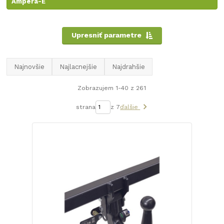
Ampera-E
Upresniť parametre
Najnovšie
Najlacnejšie
Najdrahšie
Zobrazujem 1-40 z 261
strana
z 7
ďalšie