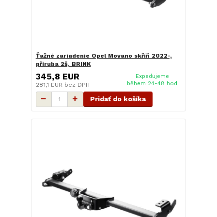
Ťažné zariadenie Opel Movano skříň 2022-,
příruba 2š, BRINK
345,8 EUR
Expedujeme
během 24-48 hod
281,1 EUR
bez DPH
Pridať do košíka