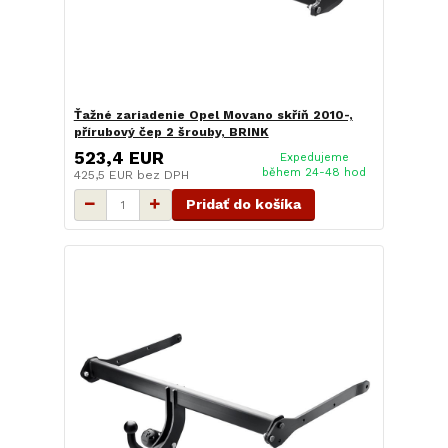
Ťažné zariadenie Opel Movano skříň 2010-,
přírubový čep 2 šrouby, BRINK
523,4 EUR
Expedujeme
během 24-48 hod
425,5 EUR
bez DPH
Pridať do košíka