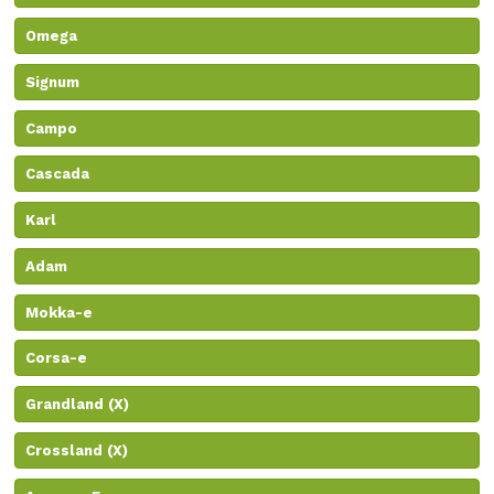
Omega
Signum
Campo
Cascada
Karl
Adam
Mokka-e
Corsa-e
Grandland (X)
Crossland (X)