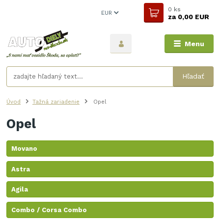
0
ks
EUR
za
0,00 EUR
Menu
Hľadať
Úvod
Tažná zariadenie
Opel
Opel
Movano
Astra
Agila
Combo / Corsa Combo