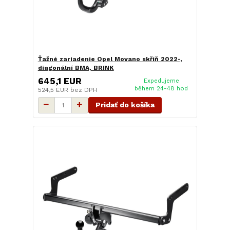
Ťažné zariadenie Opel Movano skříň 2022-,
diagonální BMA, BRINK
645,1 EUR
Expedujeme
během 24-48 hod
524,5 EUR
bez DPH
Pridať do košíka