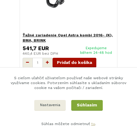
Ťažné zariadenie Opel Astra kombi 2016- (K),
BMA, BRINK
541,7 EUR
Expedujeme
během 24-48 hod
440,4 EUR
bez DPH
Pridať do košíka
S cieľom uľahčiť užívateľom používať naše webové stránky
využívame cookies. Potvrzením súhlasíte s ukladaním súborov
cookie na vašom počítači / zariadení.
Súhlasím
Nastavenia
Súhlas môžete odmietnuť
tu
.