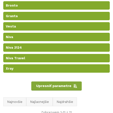
Bronto
Granta
Vesta
Niva
Niva 2124
Niva Travel
Xray
Upresniť parametre
Najnovšie
Najlacnejšie
Najdrahšie
Zobrazujem 1-11 z 11