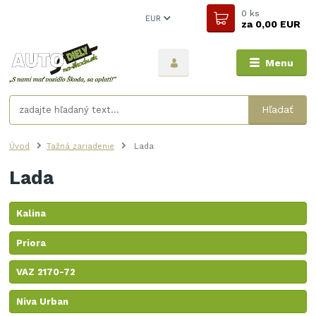
0
ks
EUR
za
0,00 EUR
Menu
Hľadať
Úvod
Tažná zariadenie
Lada
Lada
Kalina
Priora
VAZ 2170-72
Niva Urban