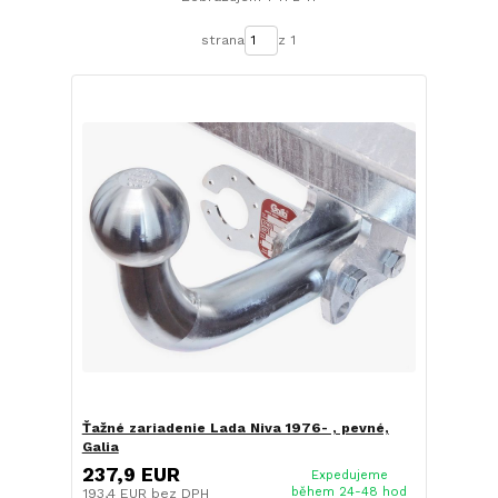
strana
z 1
Ťažné zariadenie Lada Niva 1976- , pevné,
Galia
237,9 EUR
Expedujeme
během 24-48 hod
193,4 EUR
bez DPH