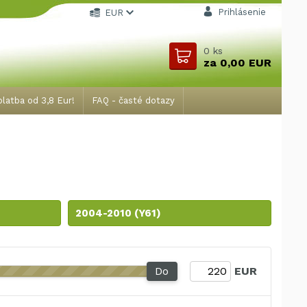
Prihlásenie
EUR
0
ks
za
0,00 EUR
latba od 3,8 Eur!
FAQ - časté dotazy
2004-2010 (Y61)
Do
EUR