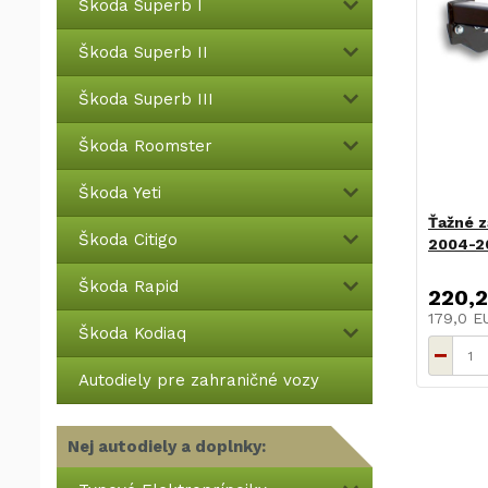
Škoda Superb I
Škoda Superb II
Škoda Superb III
Škoda Roomster
Škoda Yeti
Ťažné z
Škoda Citigo
2004-20
Škoda Rapid
220,
179,0 
Škoda Kodiaq
Autodiely pre zahraničné vozy
Nej autodiely a doplnky: