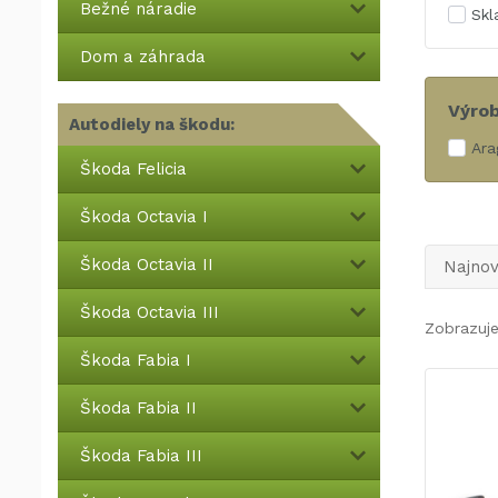
Bežné náradie
Sk
Dom a záhrada
Výro
Autodiely na škodu:
Ara
Škoda Felicia
Škoda Octavia I
Škoda Octavia II
Najnov
Škoda Octavia III
Zobrazuje
Škoda Fabia I
Škoda Fabia II
Škoda Fabia III