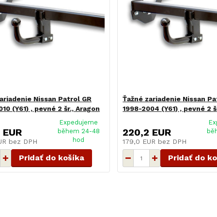
ariadenie Nissan Patrol GR
Ťažné zariadenie Nissan Pa
10 (Y61) , pevné 2 šr., Aragon
1998-2004 (Y61) , pevné 2 š
Expedujeme
Ex
2 EUR
220,2 EUR
během 24-48
bě
hod
EUR
bez DPH
179,0 EUR
bez DPH
Pridať do košíka
Pridať do k