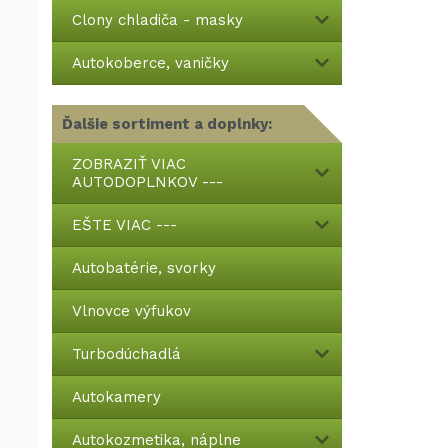
Clony chladiča - masky
Autokoberce, vaničky
Ďalšie sortiment a doplnky:
ZOBRAZIŤ VIAC
AUTODOPLNKOV ---
EŠTE VIAC ---
Autobatérie, svorky
Vlnovce výfukov
Turbodúchadlá
Autokamery
Autokozmetika, náplne