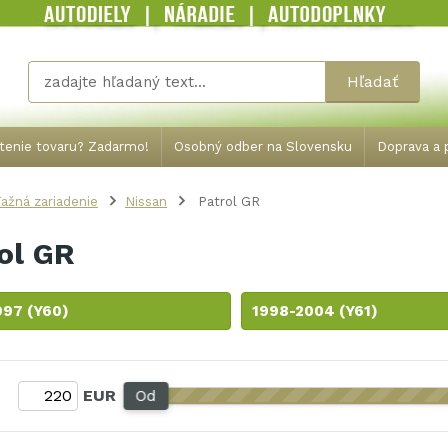
Hľadať
tenie tovaru? Zadarmo!
Osobný odber na Slovensku
Doprava a p
ažná zariadenie
Nissan
Patrol GR
ol GR
997 (Y60)
1998-2004 (Y61)
:
EUR
Od