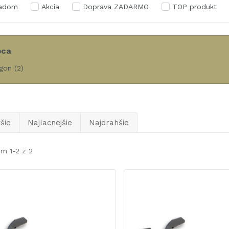
ladom
Akcia
Doprava ZADARMO
TOP produkt
bca
gon
(2)
šie
Najlacnejšie
Najdrahšie
m 1-2 z 2