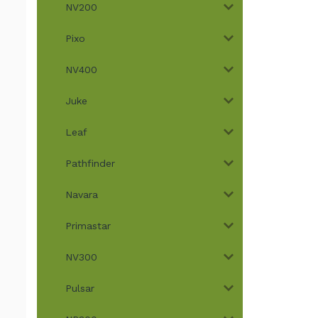
NV200
Pixo
NV400
Juke
Leaf
Pathfinder
Navara
Primastar
NV300
Pulsar