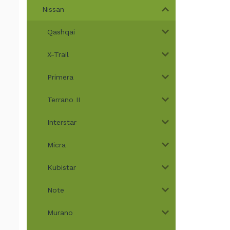
Nissan
Qashqai
X-Trail
Primera
Terrano II
Interstar
Micra
Kubistar
Note
Murano