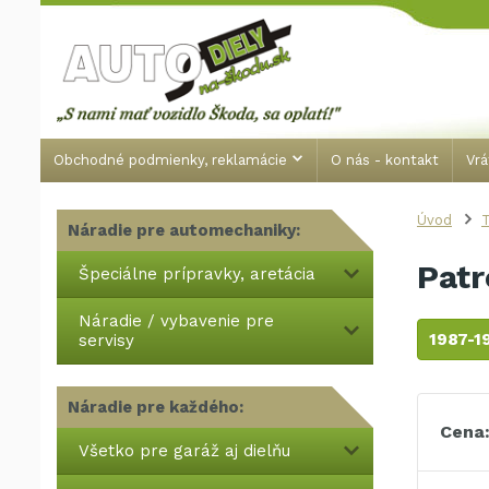
Obchodné podmienky, reklamácie
O nás - kontakt
Vrá
Úvod
T
Náradie pre automechaniky:
Patr
Špeciálne prípravky, aretácia
Náradie / vybavenie pre
1987-1
servisy
Náradie pre každého:
Cena
Všetko pre garáž aj dielňu