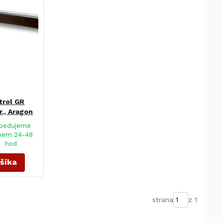
trol GR
r., Aragon
pedujeme
hem 24-48
hod
ošíka
strana
z 1