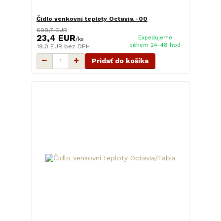
Čidlo venkovní teploty Octavia -00
609,7 EUR
23,4 EUR
Expedujeme
/
ks
během 24-48 hod
19,0 EUR
bez DPH
Pridať do košíka