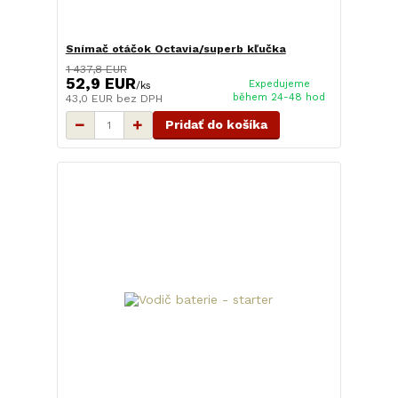
Snímač otáčok Octavia/superb kľučka
1 437,8 EUR
52,9 EUR
Expedujeme
/
ks
během 24-48 hod
43,0 EUR
bez DPH
Pridať do košíka