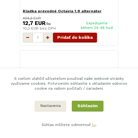
Kladka prevodné Octavia 1.9 alternátor
424,3 EUR
12,7 EUR
Expedujeme
/
ks
během 24-48 hod
10,3 EUR
bez DPH
Pridať do košíka
S cieľom uľahčiť užívateľom používať naše webové stránky
využívame cookies. Potvrzením súhlasíte s ukladaním súborov
cookie na vašom počítači / zariadení.
Súhlasím
Nastavenia
Súhlas môžete odmietnuť
tu
.