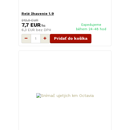
Relé žhavenie 1.9
212,0 EUR
7,7 EUR
Expedujeme
/
ks
během 24-48 hod
6,3 EUR
bez DPH
Pridať do košíka