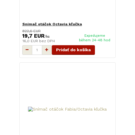
Snímač otáčok Octavia kľučka
822,6 EUR
19,7 EUR
Expedujeme
/
ks
během 24-48 hod
16,0 EUR
bez DPH
Pridať do košíka