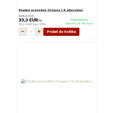
Kladka prevodné Octavia 1.9 alternátor
664,3 EUR
23,3 EUR
Expedujeme
/
ks
během 24-48 hod
19,0 EUR
bez DPH
Pridať do košíka