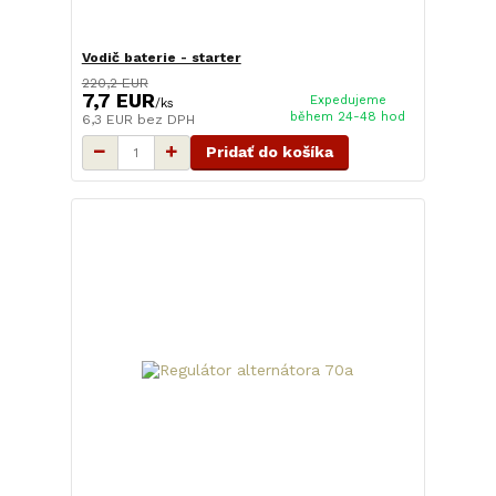
Vodič baterie - starter
220,2 EUR
7,7 EUR
Expedujeme
/
ks
během 24-48 hod
6,3 EUR
bez DPH
Pridať do košíka