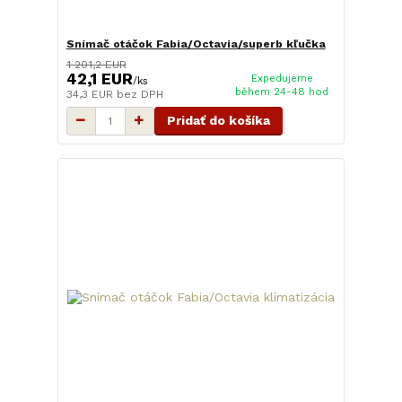
Snímač otáčok Fabia/Octavia/superb kľučka
1 201,2 EUR
42,1 EUR
Expedujeme
/
ks
během 24-48 hod
34,3 EUR
bez DPH
Pridať do košíka