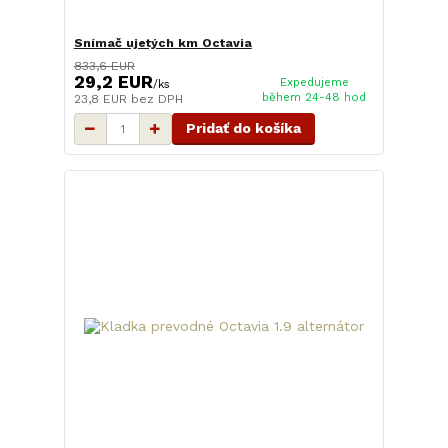
Snímač ujetých km Octavia
833,6 EUR
29,2 EUR
Expedujeme
/
ks
během 24-48 hod
23,8 EUR
bez DPH
Pridať do košíka