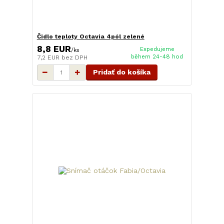
Čidlo teploty Octavia 4pól zelené
8,8 EUR
Expedujeme
/
ks
během 24-48 hod
7,2 EUR
bez DPH
Pridať do košíka