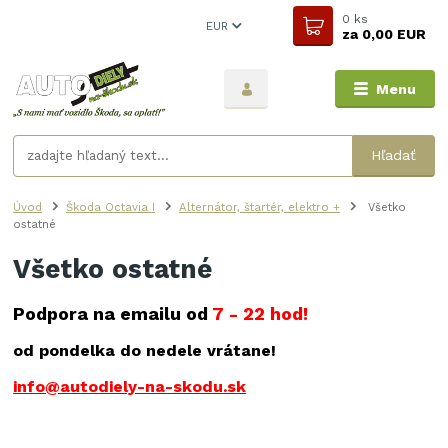
0
ks
EUR
za
0,00 EUR
Menu
Hľadať
Úvod
Škoda Octavia I
Alternátor, štartér, elektro +
Všetko
ostatné
Všetko ostatné
Podpora na emailu od
7 - 22 hod!
od pondelka do nedele vrátane!
info@autodiely-na-skodu.sk