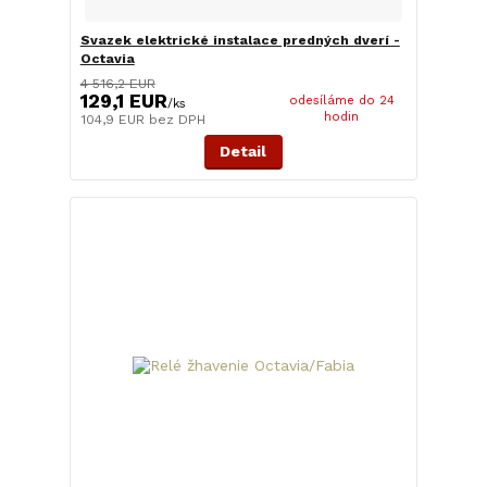
Svazek elektrické instalace predných dverí -
Octavia
4 516,2 EUR
129,1 EUR
odesíláme do 24
/
ks
hodin
104,9 EUR
bez DPH
Detail