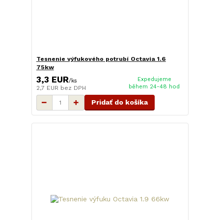
Tesnenie výfukového potrubí Octavia 1.6
75kw
3,3 EUR
Expedujeme
/
ks
během 24-48 hod
2,7 EUR
bez DPH
Pridať do košíka