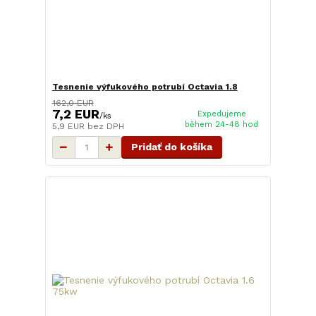
Tesnenie výfukového potrubí Octavia 1.8
162,0 EUR
7,2 EUR
Expedujeme
/
ks
během 24-48 hod
5,9 EUR
bez DPH
Pridať do košíka