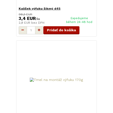
Kalíšek výfuku šikmý d45
98,3 EUR
3,4 EUR
Expedujeme
/
ks
během 24-48 hod
2,8 EUR
bez DPH
Pridať do košíka