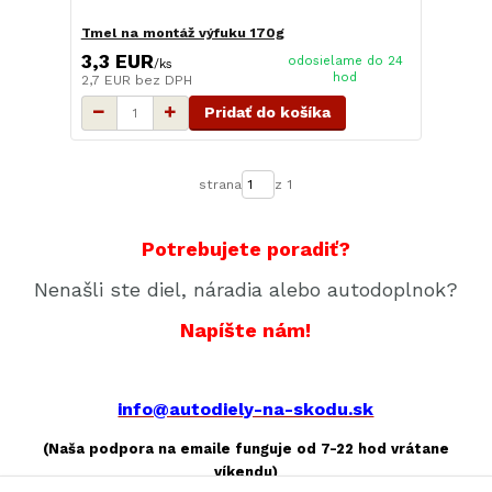
Tmel na montáž výfuku 170g
3,3 EUR
odosielame do 24
/
ks
hod
2,7 EUR
bez DPH
Pridať do košíka
strana
z 1
Potrebujete poradiť?
Nenašli ste diel, náradia alebo autodoplnok?
Napíšte nám!
info@autodiely-na-skodu.sk
(Naša podpora na emaile funguje od 7-22 hod vrátane
víkendu)