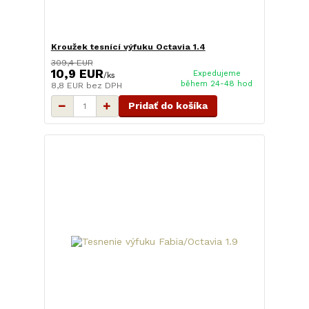
Kroužek tesnící výfuku Octavia 1.4
309,4 EUR
10,9 EUR
Expedujeme
/
ks
během 24-48 hod
8,8 EUR
bez DPH
Pridať do košíka