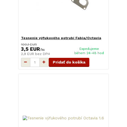
Tesnenie výfukového potrubí Fabia/Octavia
100,1 EUR
3,5 EUR
Expedujeme
/
ks
během 24-48 hod
2,9 EUR
bez DPH
Pridať do košíka