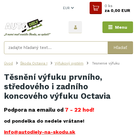
0
ks
EUR
za
0,00 EUR
Menu
Hľadať
Úvod
Škoda Octavia I
Výfukový systém
Tesnenie výfuku
Těsnění výfuku prvního,
středového i zadního
koncového výfuku Octavia
Podpora na emailu od
7 - 22 hod!
od pondelka do nedele vrátane!
info@autodiely-na-skodu.sk