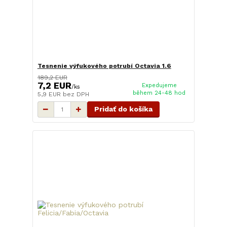
Tesnenie výfukového potrubí Octavia 1.6
189,2 EUR
7,2 EUR
Expedujeme
/
ks
během 24-48 hod
5,9 EUR
bez DPH
Pridať do košíka