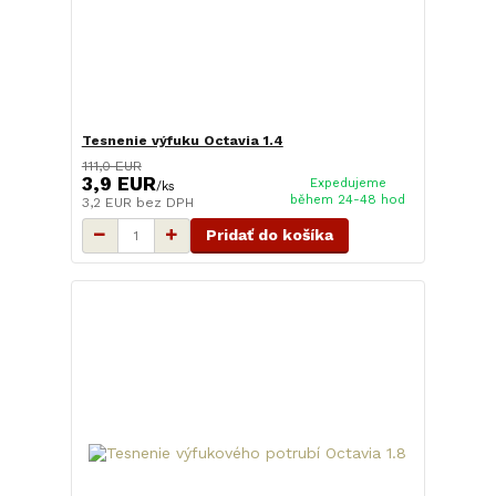
Tesnenie výfuku Octavia 1.4
111,0 EUR
3,9 EUR
Expedujeme
/
ks
během 24-48 hod
3,2 EUR
bez DPH
Pridať do košíka