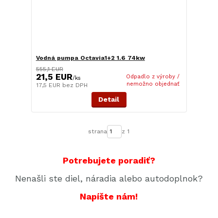
Vodná pumpa Octavia1+2 1.6 74kw
555,1 EUR
21,5 EUR
Odpadlo z výroby /
/
ks
nemožno objednať
17,5 EUR
bez DPH
Detail
strana
z 1
Potrebujete poradiť?
Nenašli ste diel, náradia alebo autodoplnok?
Napíšte nám!