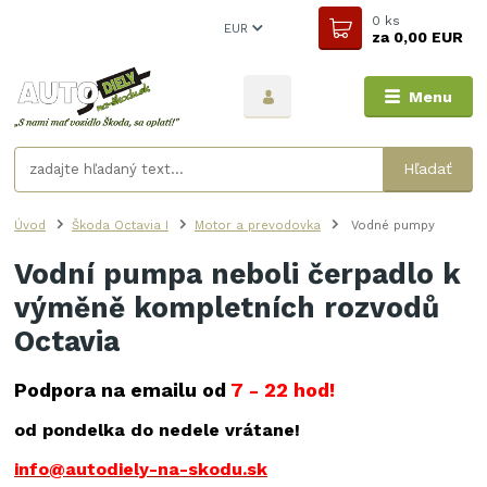
0
ks
EUR
za
0,00 EUR
Menu
Hľadať
Úvod
Škoda Octavia I
Motor a prevodovka
Vodné pumpy
Vodní pumpa neboli čerpadlo k
výměně kompletních rozvodů
Octavia
Podpora na emailu od
7 - 22 hod!
od pondelka do nedele vrátane!
info@autodiely-na-skodu.sk