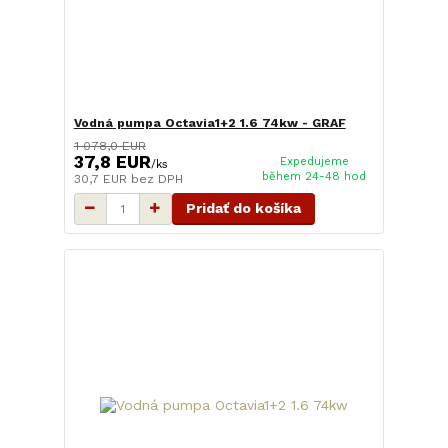
Vodná pumpa Octavia1+2 1.6 74kw - GRAF
1 078,0 EUR
37,8 EUR
Expedujeme
/
ks
během 24-48 hod
30,7 EUR
bez DPH
Pridať do košíka