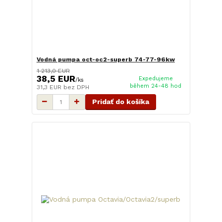
Vodná pumpa oct-oc2-superb 74-77-96kw
1 213,0 EUR
38,5 EUR
Expedujeme
/
ks
během 24-48 hod
31,3 EUR
bez DPH
Pridať do košíka