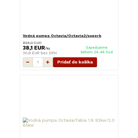
Vodná pumpa Octavia/Octavia2/superb
834,0 EUR
38,1 EUR
Expedujeme
/
ks
během 24-48 hod
30,9 EUR
bez DPH
Pridať do košíka