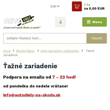
0
ks
EUR
za
0,00 EUR
Menu
Hľadať
Úvod
Škoda Fabia I
Diely karoserie, svetlomety
Ťažné
zariadenie
Ťažné zariadenie
Podpora na emailu od
7 - 22 hod!
od pondelka do nedele vrátane!
info@autodiely-na-skodu.sk