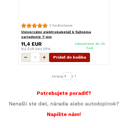
2 hodnotenie
Univerzální elektrokabeláž k ťažnému
zariadenie 7-pin
11,4 EUR
odosielame do 24
hod
9,3 EUR
bez DPH
Pridať do košíka
strana
z 1
Potrebujete poradiť?
Nenašli ste diel, náradia alebo autodoplnok?
Napíšte nám!