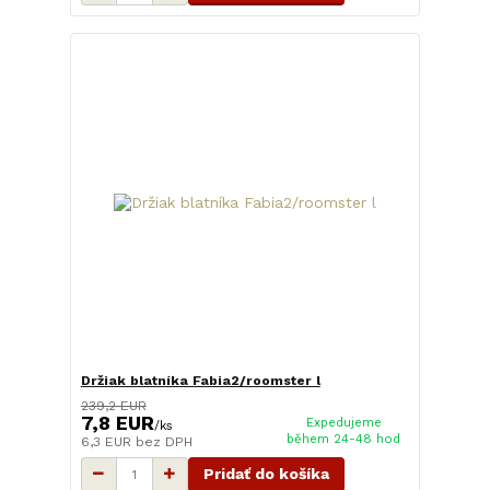
Držiak blatníka Fabia2/roomster l
239,2 EUR
7,8 EUR
Expedujeme
/
ks
během 24-48 hod
6,3 EUR
bez DPH
Pridať do košíka