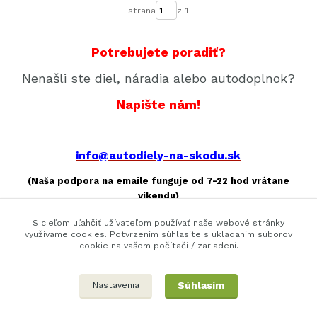
strana
z 1
Potrebujete poradiť?
Nenašli ste diel, náradia alebo autodoplnok?
Napíšte nám!
info@autodiely-na-skodu.sk
(Naša podpora na emaile funguje od 7-22 hod vrátane
víkendu)
Máme v ponuke desiatich tisíce druhov autodielov, drahších
S cieľom uľahčiť užívateľom používať naše webové stránky
využívame cookies. Potvrzením súhlasíte s ukladaním súborov
originálnych aj lacnejšie druhovýroby, Preto ak ste nenašli,
cookie na vašom počítači / zariadení.
kontaktujte nás a my ho nájdeme priamo na váš automobil za
vás!Aj u nás nájdete všetko náradie a autodoplnky.)
Súhlasím
Nastavenia