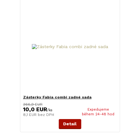
Zásterky Fabia combi zadné sada
366,9 EUR
10,0 EUR
Expedujeme
/
ks
během 24-48 hod
8,1 EUR
bez DPH
Detail