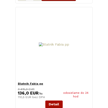
Blatník Fabia pp
3 415,0 EUR
136,0 EUR
odosielame do 24
/
ks
hod
110,5 EUR
bez DPH
Detail