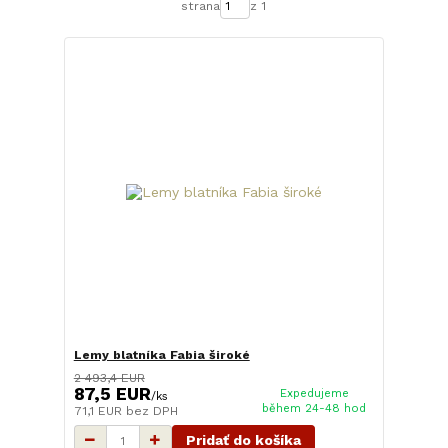
strana
z 1
Lemy blatníka Fabia široké
2 493,4 EUR
87,5 EUR
Expedujeme
/
ks
během 24-48 hod
71,1 EUR
bez DPH
Pridať do košíka