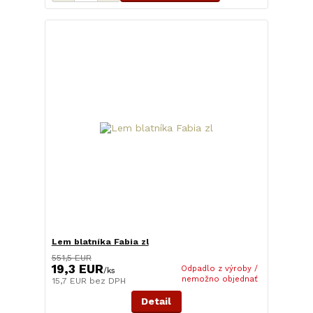
Lem blatníka Fabia zl
551,5 EUR
19,3 EUR
Odpadlo z výroby /
/
ks
nemožno objednať
15,7 EUR
bez DPH
Detail