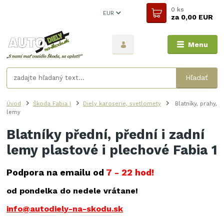
0
ks
EUR
za
0,00 EUR
Menu
Hľadať
Úvod
Škoda Fabia I
Diely karoserie, svetlomety
Blatníky, prahy,
lemy
Blatníky přední, přední i zadní
lemy plastové i plechové Fabia 1
Podpora na emailu od
7 - 22 hod!
od pondelka do nedele vrátane!
info@autodiely-na-skodu.sk