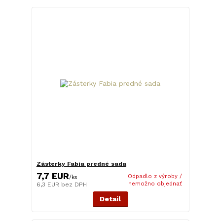
Zásterky Fabia predné sada
7,7 EUR
Odpadlo z výroby /
/
ks
nemožno objednať
6,3 EUR
bez DPH
Detail