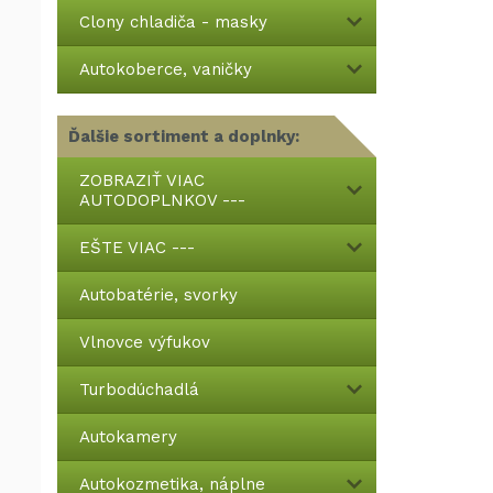
Clony chladiča - masky
Autokoberce, vaničky
Ďalšie sortiment a doplnky:
ZOBRAZIŤ VIAC
AUTODOPLNKOV ---
EŠTE VIAC ---
Autobatérie, svorky
Vlnovce výfukov
Turbodúchadlá
Autokamery
Autokozmetika, náplne