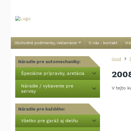
Obchodné podmienky, reklamácie
O nás - kontakt
Vrá
Úvod
T
Náradie pre automechaniky:
2008
Špeciálne prípravky, aretácia
Náradie / vybavenie pre
V tejto 
servisy
Náradie pre každého:
Všetko pre garáž aj dielňu