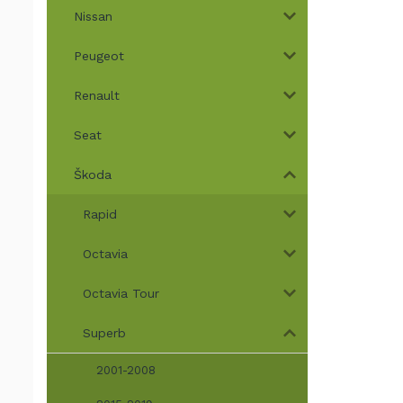
Nissan
Peugeot
Renault
Seat
Škoda
Rapid
Octavia
Octavia Tour
Superb
2001-2008