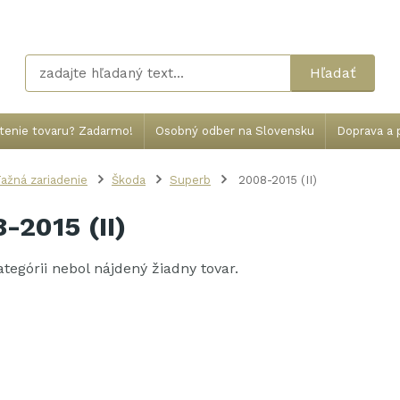
Hľadať
tenie tovaru? Zadarmo!
Osobný odber na Slovensku
Doprava a p
ažná zariadenie
Škoda
Superb
2008-2015 (II)
-2015 (II)
kategórii nebol nájdený žiadny tovar.