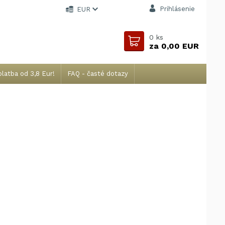
Prihlásenie
EUR
0
ks
za
0,00 EUR
latba od 3,8 Eur!
FAQ - časté dotazy