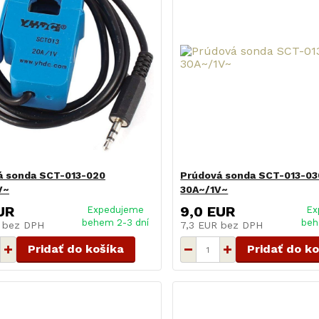
á sonda SCT-013-020
Prúdová sonda SCT-013-03
V~
30A~/1V~
UR
9,0 EUR
Expedujeme
Ex
behem 2-3 dní
beh
R
bez DPH
7,3 EUR
bez DPH
Pridať do košíka
Pridať do k