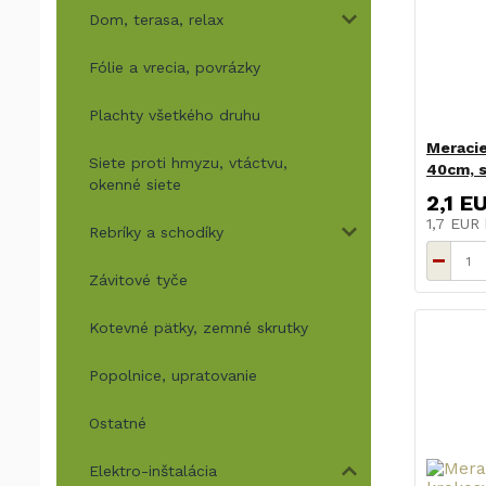
Dom, terasa, relax
Fólie a vrecia, povrázky
Plachty všetkého druhu
Meracie
Siete proti hmyzu, vtáctvu,
40cm, s
okenné siete
2,1 E
1,7 EUR
Rebríky a schodíky
Závitové tyče
Kotevné pätky, zemné skrutky
Popolnice, upratovanie
Ostatné
Elektro-inštalácia