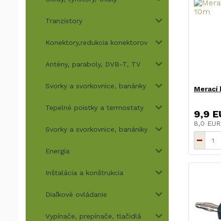
Tranzistory
Konektory,redukcia konektorov
Antény, paraboly, DVB-T, TV
Svorky a svorkovnice, banánky
Merací 
Tepelné poistky a termostaty
9,9 E
8,0 EU
Svorky a svorkovnice, banániky
Energia
Inštalácia a konštrukcia
Diaľkové ovládanie
Vypínače, prepínače, tlačidlá