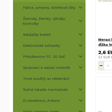
Patice, jumpery, dutinkové lišty
Žiarovky, žiarivky, výbojky,
kontrolky
Nabíjačky batérií
Merací 
dĺžka 1
Elektronické súčiastky
2,6 E
Príslušenstvo PC, 3D tlač
2,1 EUR
Spojovací a viazací materiál
Tovar použitý az reklamácií
Ručné náradie mechanické
El.stavebnice, Arduino
Diódy, tyristory, triaky