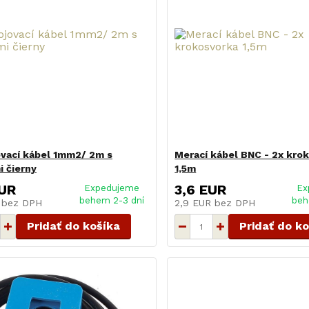
vací kábel 1mm2/ 2m s
Merací kábel BNC - 2x kro
 čierny
1,5m
EUR
3,6 EUR
Expedujeme
Ex
behem 2-3 dní
beh
R
bez DPH
2,9 EUR
bez DPH
Pridať do košíka
Pridať do k