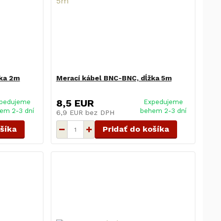
žka 2m
Merací kábel BNC-BNC, dĺžka 5m
8,5 EUR
pedujeme
Expedujeme
em 2-3 dní
behem 2-3 dní
6,9 EUR
bez DPH
ošíka
Pridať do košíka