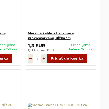
ami,
Meracie káble s banánmi a
krokosvorkami, dĺžka 1m
1,3 EUR
pedujeme
Expedujeme
em 2-3 dní
behem 2-3 dní
1,1 EUR
bez DPH
ošíka
Pridať do košíka