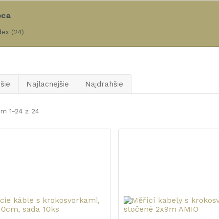
bca
dex
(24)
šie
Najlacnejšie
Najdrahšie
m 1-24 z 24