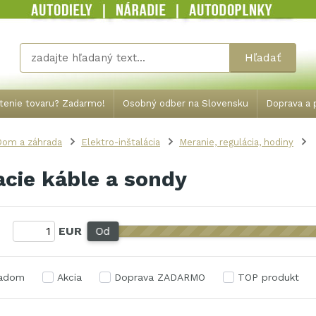
Hľadať
tenie tovaru? Zadarmo!
Osobný odber na Slovensku
Doprava a p
Dom a záhrada
Elektro-inštalácia
Meranie, regulácia, hodiny
cie káble a sondy
:
EUR
Od
ladom
Akcia
Doprava ZADARMO
TOP produkt