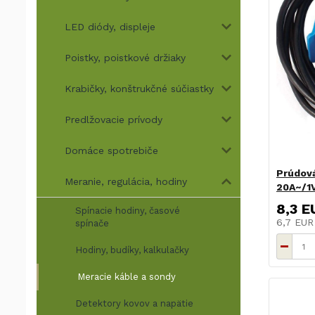
LED diódy, displeje
Poistky, poistkové držiaky
Krabičky, konštrukčné súčiastky
Predlžovacie prívody
Domáce spotrebiče
Prúdov
Meranie, regulácia, hodiny
20A~/1
8,3 E
Spínacie hodiny, časové
6,7 EU
spínače
Hodiny, budíky, kalkulačky
Meracie káble a sondy
Detektory kovov a napätie