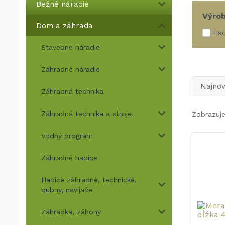
Bežné náradie
Výro
Dom a záhrada
Ha
Stavebné náradie
Záhradné náradie
Najnov
Záhradná technika
Záhradná technika a stroje
Zobrazuje
Vodný program
Záhradné hadice
Hadice záhradné, technické,
bubny, navíjače
Záhradka, záhony