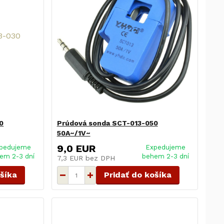
0
Prúdová sonda SCT-013-050
50A~/1V~
9,0 EUR
pedujeme
Expedujeme
em 2-3 dní
behem 2-3 dní
7,3 EUR
bez DPH
ošíka
Pridať do košíka