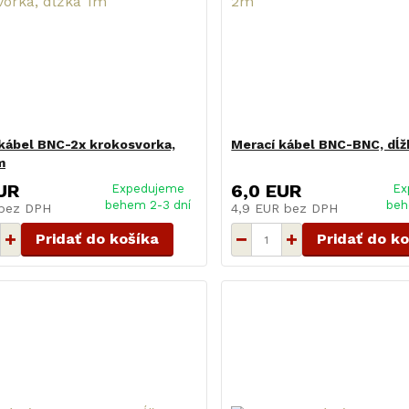
kábel BNC-2x krokosvorka,
Merací kábel BNC-BNC, dĺ
m
UR
6,0 EUR
Expedujeme
Ex
behem 2-3 dní
beh
bez DPH
4,9 EUR
bez DPH
Pridať do košíka
Pridať do k