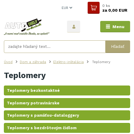
0
ks
EUR
za
0,00 EUR
Menu
Hľadať
Úvod
Dom a záhrada
Elektro-inštalácia
Teplomery
Teplomery
Teplomery bezkontaktné
Teplomery potravinárske
Teplomery s pamäťou-dataloggery
Teplomery s bezdrôtovým čidlom