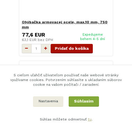
Ohýbačka armovacej ocele, max.10 mm, 750
mm
77,6 EUR
Expedujeme
behem 4-5 dní
63,1 EUR
bez DPH
Pridať do košíka
S cieľom uľahčiť užívateľom používať naše webové stránky
využívame cookies. Potvrzením súhlasíte s ukladaním súborov
cookie na vašom počítači / zariadení.
Súhlasím
Nastavenia
Súhlas môžete odmietnuť
tu
.