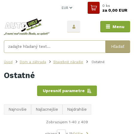
0
ks
EUR
za
0,00 EUR
Menu
Hľadať
Úvod
Dom a záhrada
Stavebné náradie
Ostatné
Ostatné
Upresniť parametre
Najnovšie
Najlacnejšie
Najdrahšie
Zobrazujem 1-40 z 409
strana
z 11
ďalšie