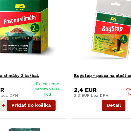
a slimáky 2 ks/bal.
Bugstop - pasca na ploštic
Expedujeme
UR
2,4 EUR
behom 24-48
Exp
hod
1
R
bez DPH
2,0 EUR
bez DPH
Pridať do košíka
Detail