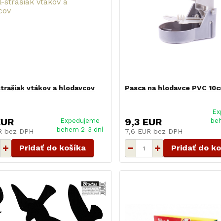
trašiak vtákov a hlodavcov
Pasca na hlodavce PVC 10
Ex
EUR
9,3 EUR
Expedujeme
be
behem 2-3 dní
UR
bez DPH
7,6 EUR
bez DPH
Pridať do košíka
Pridať do k