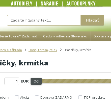
Hľadať
tenie tovaru? Zadarmo!
Osobný odber na Slovensku
Doprava a p
Dom a záhrada
Dom, terasa, relax
Pastičky, krmítka
ičky, krmítka
:
EUR
Od
ladom
Akcia
Doprava ZADARMO
TOP produkt