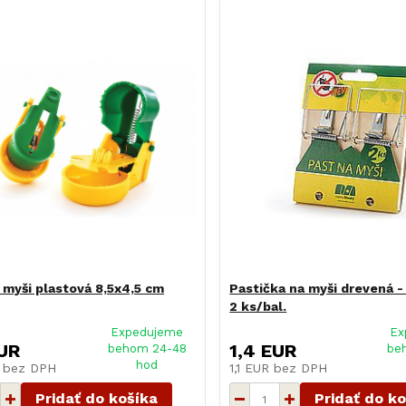
 myši plastová 8,5x4,5 cm
Pastička na myši drevená -
2 ks/bal.
Expedujeme
Ex
UR
1,4 EUR
behom 24-48
be
hod
R
bez DPH
1,1 EUR
bez DPH
Pridať do košíka
Pridať do k