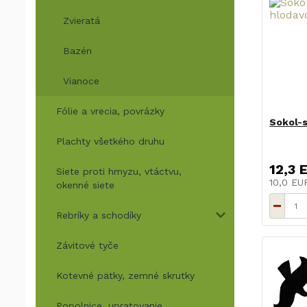
Zvieratá
Bazén
Vianoce
Fólie a vrecia, povrázky
Sokol-s
Plachty všetkého druhu
12,3 
Siete proti hmyzu, vtáctvu,
10,0 E
okenné siete
Rebríky a schodíky
Závitové tyče
Kotevné pätky, zemné skrutky
Popolnice, upratovanie