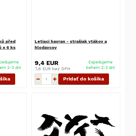
ků před
Letiaci havran - strašiak vtákov a
ů x 6 ks
hlodavcov
9,4 EUR
pedujeme
Expedujeme
em 2-3 dní
behem 2-3 dní
7,6 EUR
bez DPH
ošíka
Pridať do košíka