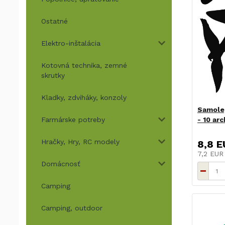
Ostatné
Elektro-inštalácia
Kotovná technika, zemné
skrutky
Kladky, zdviháky, konzoly
Samolep
Farmárske potreby
- 10 ar
Hračky, Hry, RC modely
8,8 E
7,2 EU
Domácnosť
Camping
Camping, outdoor