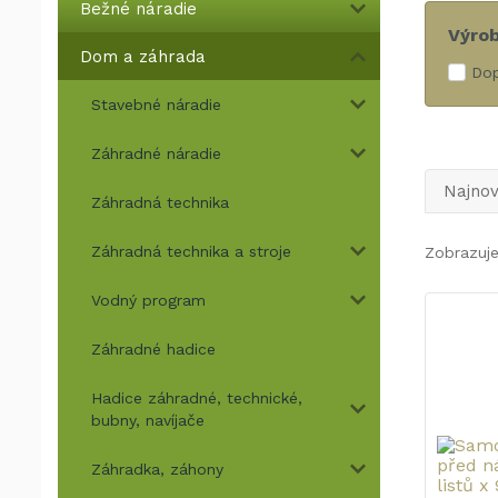
Bežné náradie
Výro
Dom a záhrada
Dop
Stavebné náradie
Záhradné náradie
Najnov
Záhradná technika
Záhradná technika a stroje
Zobrazuje
Vodný program
Záhradné hadice
Hadice záhradné, technické,
bubny, navíjače
Záhradka, záhony