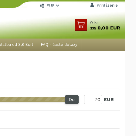
Prihlásenie
EUR
0
ks
za
0,00 EUR
latba od 3,8 Eur!
FAQ - časté dotazy
Do
EUR