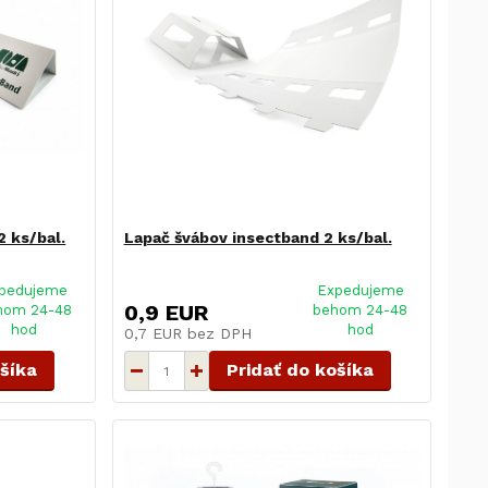
2 ks/bal.
Lapač švábov insectband 2 ks/bal.
pedujeme
Expedujeme
0,9 EUR
hom 24-48
behom 24-48
hod
hod
0,7 EUR
bez DPH
ošíka
Pridať do košíka