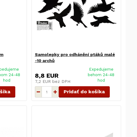
cm
Samolepky pro odhánění ptáků malé
-10 archů
pedujeme
Expedujeme
8,8 EUR
hom 24-48
behom 24-48
hod
hod
7,2 EUR
bez DPH
ošíka
Pridať do košíka