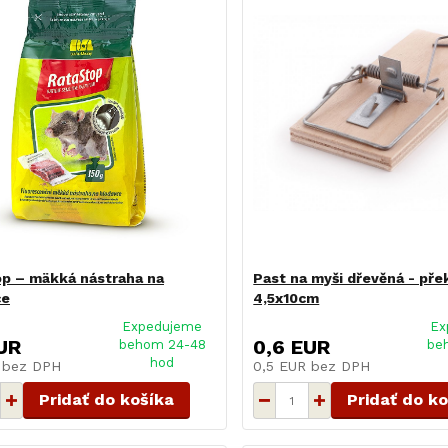
p – mäkká nástraha na
Past na myši dřevěná - přek
ce
4,5x10cm
Expedujeme
Ex
UR
0,6 EUR
behom 24-48
be
hod
R
bez DPH
0,5 EUR
bez DPH
Pridať do košíka
Pridať do k