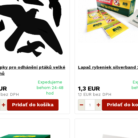
ky pro odhánění ptáků velké
Lapač rybeniek silverband 
chů
Expedujeme
Ex
UR
1,3 EUR
behom 24-48
be
hod
R
bez DPH
1,1 EUR
bez DPH
Pridať do košíka
Pridať do k