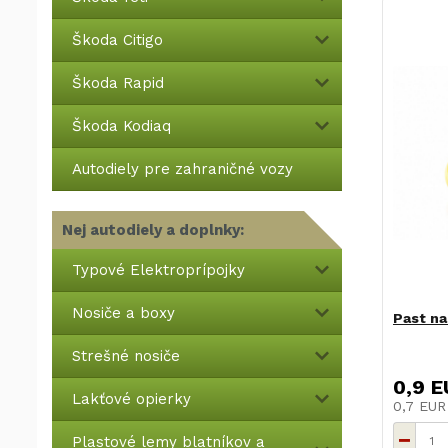
Škoda Citigo
Škoda Rapid
Škoda Kodiaq
Autodiely pre zahraničné vozy
Nej autodiely a doplnky:
Typové Elektroprípojky
Nosiče a boxy
Past na
Strešné nosiče
0,9 E
Lakťové opierky
0,7 EU
Plastové lemy blatníkov a