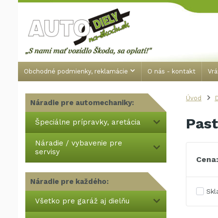
Obchodné podmienky, reklamácie
O nás - kontakt
Vrá
Úvod
Náradie pre automechaniky:
Past
Špeciálne prípravky, aretácia
Náradie / vybavenie pre
servisy
Cena
Náradie pre každého:
Sk
Všetko pre garáž aj dielňu