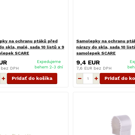
pky na ochranu ptáků před
Samolepky na ochranu ptá
o skla, malé, sada 10 listů x 9
nárazy do skla, sada 10 list
olepek SCARE
samolepek SCARE
EUR
9,4 EUR
Expedujeme
Ex
behem 2-3 dní
beh
R
bez DPH
7,6 EUR
bez DPH
Pridať do košíka
Pridať do k