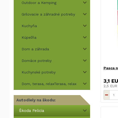
Outdoor a Kemping
Grilovacie a záhradné potreby
Kuchyňa
Kúpeľňa
Dom a záhrada
Domáce potreby
Pasca n
Kuchynské potreby
3,1 E
Dom, terasa, relaxTerasa, relax
2,5 EU
Autodiely na škodu:
Škoda Felicia