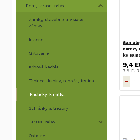
Dom, terasa, relax
Zámky, stavebné a visiace
zámky
Interiér
Samole
nárazy d
Grilovanie
ks sam
9,4 
Krbové kachle
7,6 EU
Teniace tkaniny, rohože, trstina
Pastičky, krmítka
Schránky a trezory
Terasa, relax
Ostatné