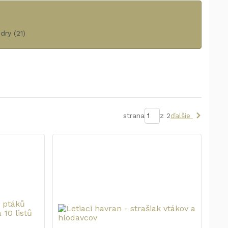
dry
(21)
strana
z 2
ďalšie