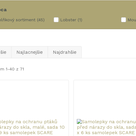
bca
lňkový sortiment
(45)
Lobster
(1)
Mou
šie
Najlacnejšie
Najdrahšie
m 1-40 z 71