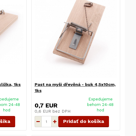
ližka, 1ks
Past na myši dřevěná - buk 4,5x10cm,
1ks
pedujeme
Expedujeme
0,7 EUR
hom 24-48
behom 24-48
hod
hod
0,6 EUR
bez DPH
ošíka
Pridať do košíka