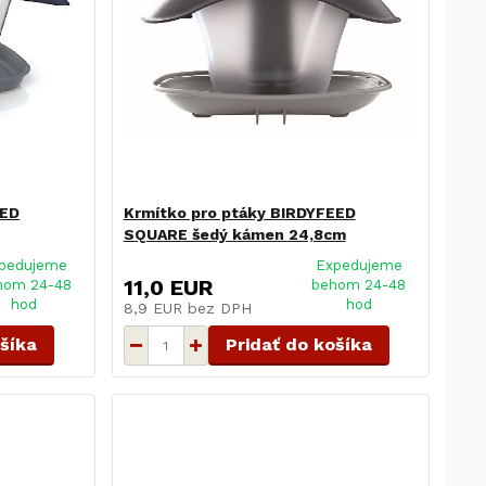
EED
Krmítko pro ptáky BIRDYFEED
SQUARE šedý kámen 24,8cm
pedujeme
Expedujeme
11,0 EUR
hom 24-48
behom 24-48
hod
hod
8,9 EUR
bez DPH
ošíka
Pridať do košíka