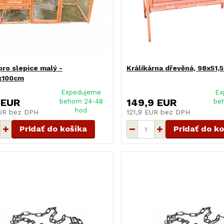
pro slepice malý -
Králíkárna dřevěná, 98x51,
x100cm
Expedujeme
Ex
 EUR
149,9 EUR
behom 24-48
be
hod
EUR
bez DPH
121,9 EUR
bez DPH
Pridať do košíka
Pridať do k