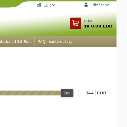
Prihlásenie
EUR
0
ks
za
0,00 EUR
latba od 3,8 Eur!
FAQ - časté dotazy
Do
EUR