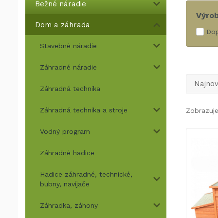
Bežné náradie
Výro
Dom a záhrada
Dop
Stavebné náradie
Záhradné náradie
Najnov
Záhradná technika
Záhradná technika a stroje
Zobrazuj
Vodný program
Záhradné hadice
Hadice záhradné, technické,
bubny, navíjače
Záhradka, záhony