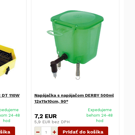
2 DT 110W
Napájačka s napájačom DERBY 500ml
12x11x10cm, 90°
pedujeme
Expedujeme
7,2 EUR
hom 24-48
behom 24-48
hod
hod
5,9 EUR
bez DPH
ošíka
Pridať do košíka