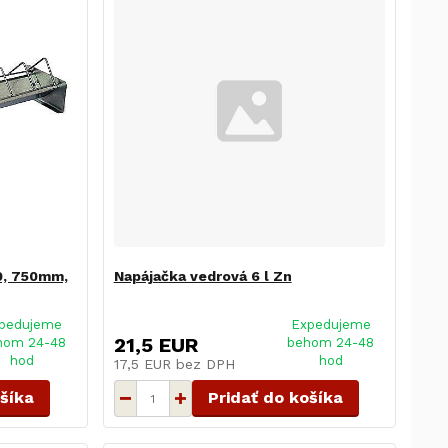
0, 750mm,
Napájačka vedrová 6 l Zn
pedujeme
Expedujeme
21,5 EUR
hom 24-48
behom 24-48
hod
hod
17,5 EUR
bez DPH
ošíka
Pridať do košíka