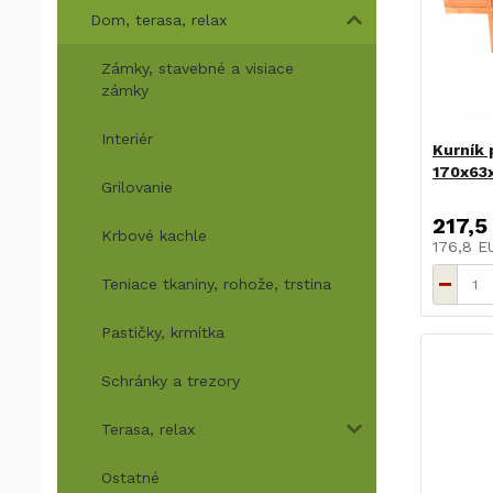
Dom, terasa, relax
Zámky, stavebné a visiace
zámky
Interiér
Kurník 
170x63
Grilovanie
217,5
Krbové kachle
176,8 
Teniace tkaniny, rohože, trstina
Pastičky, krmítka
Schránky a trezory
Terasa, relax
Ostatné