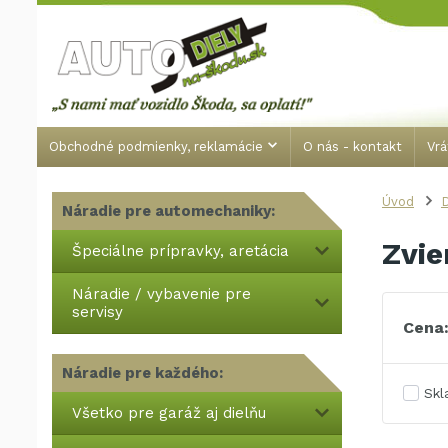
Obchodné podmienky, reklamácie
O nás - kontakt
Vrá
Úvod
Náradie pre automechaniky:
Zvie
Špeciálne prípravky, aretácia
Náradie / vybavenie pre
servisy
Cena
Náradie pre každého:
Sk
Všetko pre garáž aj dielňu