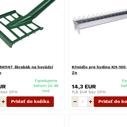
A1147, škrabák na hovädzí
Kŕmidlo pre hydinu KH-100
k
Zn
Expedujeme
Ex
UR
14,3 EUR
behom 24-48
be
hod
R
bez DPH
11,6 EUR
bez DPH
Pridať do košíka
Pridať do k