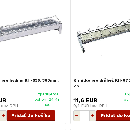
 pre hydinu KH-030, 300mm,
Krmítko pro drůbež KH-07
Zn
Expedujeme
Ex
UR
11,6 EUR
behom 24-48
be
hod
R
bez DPH
9,4 EUR
bez DPH
Pridať do košíka
Pridať do k