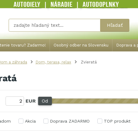
Hľadať
tenie tovaru? Zadarmo!
Osobný odber na Slovensku
Doprava a p
Dom a záhrada
Dom, terasa, relax
Zvieratá
ratá
:
EUR
Od
ladom
Akcia
Doprava ZADARMO
TOP produkt