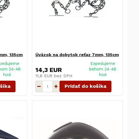
6mm, 135cm
Úväzok na dobytok reťaz 7mm, 135cm
pedujeme
Expedujeme
14,3 EUR
hom 24-48
behom 24-48
hod
hod
11,6 EUR
bez DPH
ošíka
Pridať do košíka