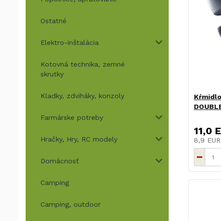
Ostatné
Elektro-inštalácia
Kotovná technika, zemné
skrutky
Kladky, zdviháky, konzoly
Kŕmidlo
DOUBLE
Farmárske potreby
11,0 
Hračky, Hry, RC modely
8,9 EU
Domácnosť
Camping
Camping, outdoor