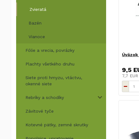
Zvieratá
Bazén
Vianoce
Fólie a vrecia, povrázky
Úväzok 
Plachty všetkého druhu
9,5 E
7,7 EU
Siete proti hmyzu, vtáctvu,
okenné siete
Rebríky a schodíky
Závitové tyče
Kotevné pätky, zemné skrutky
Popolnice, upratovanie