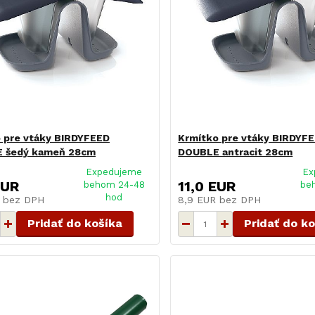
 pre vtáky BIRDYFEED
Krmítko pre vtáky BIRDYF
 šedý kameň 28cm
DOUBLE antracit 28cm
Expedujeme
Ex
EUR
11,0 EUR
behom 24-48
be
hod
R
bez DPH
8,9 EUR
bez DPH
Pridať do košíka
Pridať do k