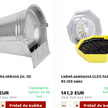
ka vědrová Zn, 12l
Liaheň analógová CLEO 5x
82-120 vajec
Expedujeme
Ex
 EUR
141,2 EUR
behom 24-48
be
hod
UR
bez DPH
114,8 EUR
bez DPH
Pridať do košíka
Pridať do k