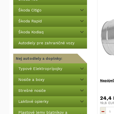
Škoda Citigo
Škoda Rapid
Škoda Kodiaq
Autodiely pre zahraničné vozy
Nej autodiely a doplnky:
Typové Elektroprípojky
Nosiče a boxy
Napáječ
Strešné nosiče
24,4
Lakťové opierky
19,8 E
Plastové lemy blatníkov a