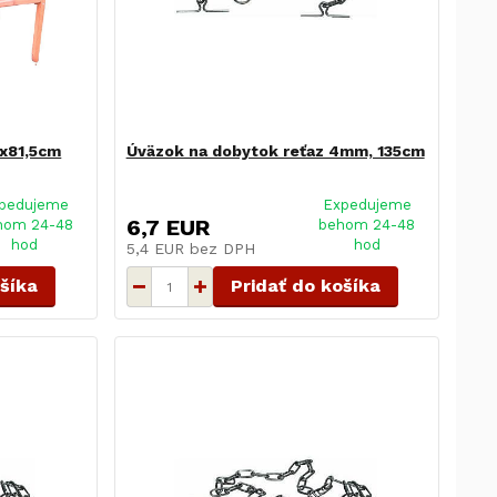
5x81,5cm
Úväzok na dobytok reťaz 4mm, 135cm
pedujeme
Expedujeme
6,7 EUR
hom 24-48
behom 24-48
hod
hod
5,4 EUR
bez DPH
ošíka
Pridať do košíka