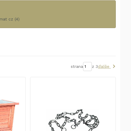
mat cz
(4)
strana
z 3
ďalšie