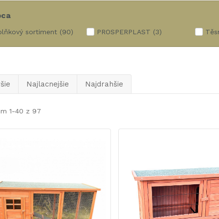
bca
lňkový sortiment
(90)
PROSPERPLAST
(3)
Těs
šie
Najlacnejšie
Najdrahšie
em 1-40 z 97