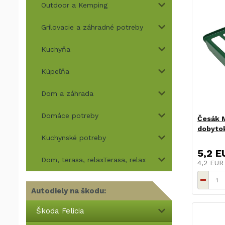
Outdoor a Kemping
Grilovacie a záhradné potreby
Kuchyňa
Kúpeľňa
Dom a záhrada
Domáce potreby
Česák M
dobyto
Kuchynské potreby
5,2 E
Dom, terasa, relaxTerasa, relax
4,2 EU
Autodiely na škodu:
Škoda Felicia