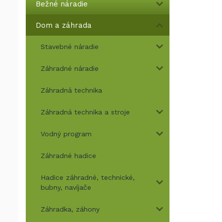
Bežné náradie
Dom a záhrada
Stavebné náradie
Záhradné náradie
Záhradná technika
Záhradná technika a stroje
Vodný program
Záhradné hadice
Hadice záhradné, technické,
bubny, navíjače
Záhradka, záhony