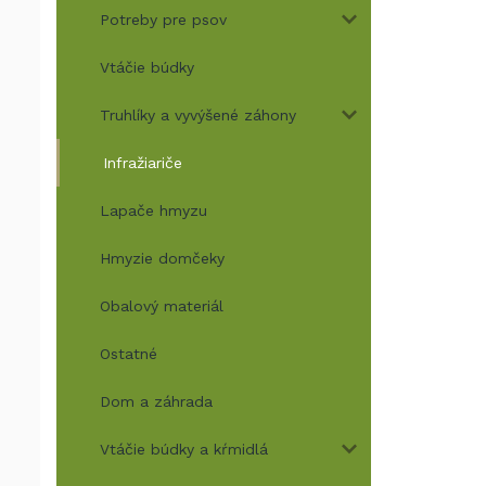
Potreby pre psov
Vtáčie búdky
Truhlíky a vyvýšené záhony
Infražiariče
Lapače hmyzu
Hmyzie domčeky
Obalový materiál
Ostatné
Dom a záhrada
Vtáčie búdky a kŕmidlá