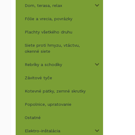
Dom, terasa, relax
Fólie a vrecia, povrázky
Plachty všetkého druhu
Siete proti hmyzu, vtáctvu,
okenné siete
Rebríky a schodíky
Závitové tyče
Kotevné pätky, zemné skrutky
Popolnice, upratovanie
Ostatné
Elektro-inštalácia