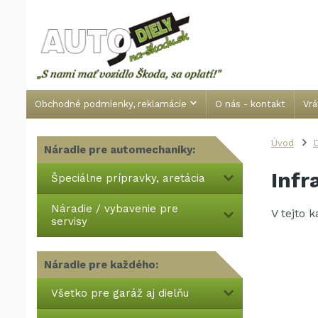
Obchodné podmienky, reklamácie
O nás - kontakt
Vrá
Úvod
Náradie pre automechaniky:
Infr
Špeciálne prípravky, aretácia
Náradie / vybavenie pre
V tejto 
servisy
Náradie pre každého:
Všetko pre garáž aj dielňu