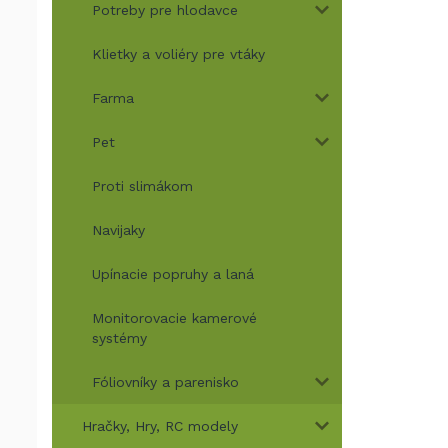
Potreby pre hlodavce
Klietky a voliéry pre vtáky
Farma
Pet
Proti slimákom
Navijaky
Upínacie popruhy a laná
Monitorovacie kamerové
systémy
Fóliovníky a parenisko
Hračky, Hry, RC modely