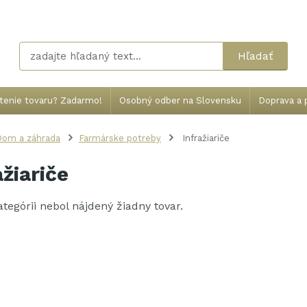
Hľadať
tenie tovaru? Zadarmo!
Osobný odber na Slovensku
Doprava a p
Dom a záhrada
Farmárske potreby
Infražiariče
ažiariče
kategórii nebol nájdený žiadny tovar.