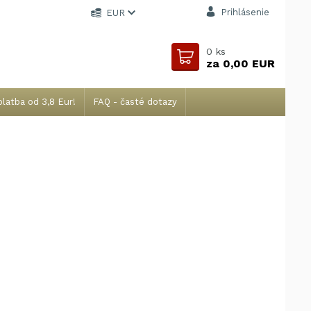
Prihlásenie
EUR
0
ks
za
0,00 EUR
latba od 3,8 Eur!
FAQ - časté dotazy