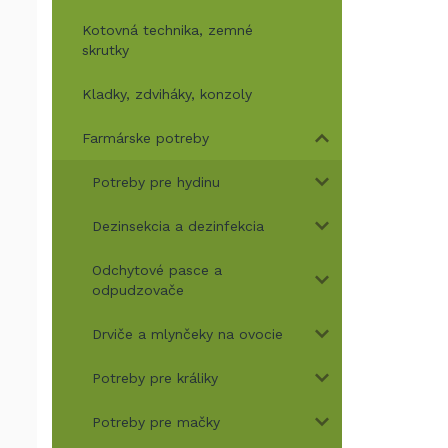
Kotovná technika, zemné
skrutky
Kladky, zdviháky, konzoly
Farmárske potreby
Potreby pre hydinu
Dezinsekcia a dezinfekcia
Odchytové pasce a
odpudzovače
Drviče a mlynčeky na ovocie
Potreby pre králiky
Potreby pre mačky