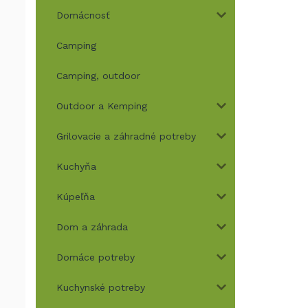
Domácnosť
Camping
Camping, outdoor
Outdoor a Kemping
Grilovacie a záhradné potreby
Kuchyňa
Kúpeľňa
Dom a záhrada
Domáce potreby
Kuchynské potreby