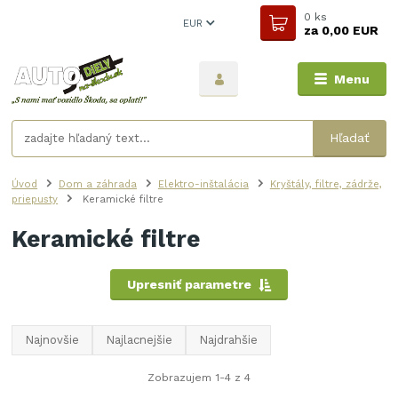
0
ks
EUR
za
0,00 EUR
Menu
Hľadať
Úvod
Dom a záhrada
Elektro-inštalácia
Kryštály, filtre, zádrže,
priepusty
Keramické filtre
Keramické filtre
Upresniť parametre
Najnovšie
Najlacnejšie
Najdrahšie
Zobrazujem 1-4 z 4