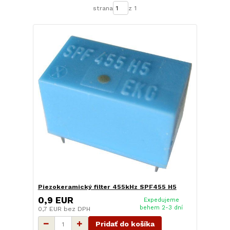
strana
z 1
Piezokeramický filter 455kHz SPF455 H5
0,9 EUR
Expedujeme
behem 2-3 dní
0,7 EUR
bez DPH
Pridať do košíka