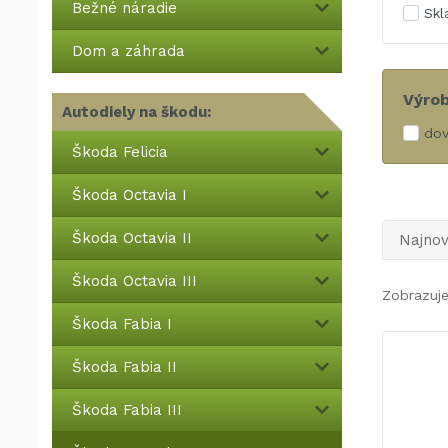
Bežné náradie
Sk
Dom a záhrada
Výro
Autodiely na škodu:
dov
Škoda Felicia
Škoda Octavia I
Škoda Octavia II
Najnov
Škoda Octavia III
Zobrazuje
Škoda Fabia I
Škoda Fabia II
Škoda Fabia III