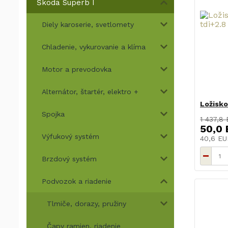
Škoda Superb I
Diely karoserie, svetlomety
Chladenie, vykurovanie a klíma
Motor a prevodovka
Alternátor, štartér, elektro +
Ložisko
Spojka
1 437,8
50,0
Výfukový systém
40,6 E
Brzdový systém
Podvozok a riadenie
Tlmiče, dorazy, pružiny
Čapy ramien, riadenie