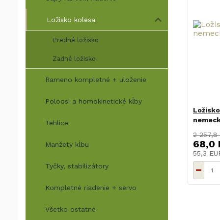
Ložisko kolesa
Predné ložisko
Zadné ložisko
Rameno kompletné + uloženie
Poloosi a homokinetické kĺby
Ložisko
nemec
Tehlice
2 257,8
68,0
Manžety kĺbu
55,3 E
Tyčky, stabilizátory
Kompletné riadenie + servo
Všetko ostatné