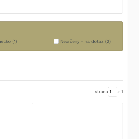
ecko
(1)
Neurčený - na dotaz
(2)
strana
z 1