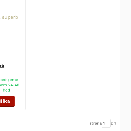
rb
pedujeme
hem 24-48
hod
ošíka
strana
z 1