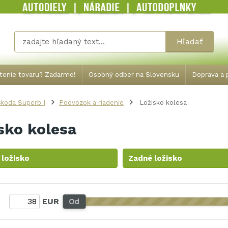
Hľadať
tenie tovaru? Zadarmo!
Osobný odber na Slovensku
Doprava a p
koda Superb I
Podvozok a riadenie
Ložisko kolesa
sko kolesa
 ložisko
Zadné ložisko
:
EUR
Od