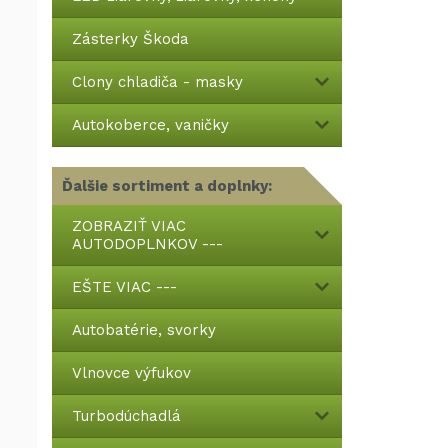
Zásterky Škoda
Clony chladiča - masky
Autokoberce, vaničky
Ďalšie sortiment a doplnky:
ZOBRAZIŤ VIAC
AUTODOPLNKOV ---
EŠTE VIAC ---
Autobatérie, svorky
Vlnovce výfukov
Turbodúchadlá