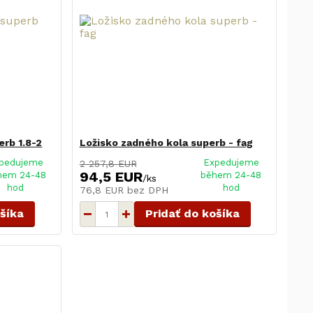
erb 1.8-2
Ložisko zadného kola superb - fag
pedujeme
Expedujeme
2 257,8 EUR
94,5 EUR
hem 24-48
během 24-48
/
ks
hod
hod
76,8 EUR
bez DPH
ošíka
Pridať do košíka