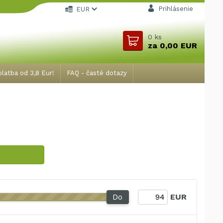
Prihlásenie
EUR
0
ks
za
0,00 EUR
latba od 3,8 Eur!
FAQ - časté dotazy
Do
EUR