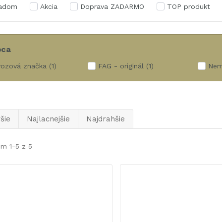
ladom
Akcia
Doprava ZADARMO
TOP produkt
bca
ozová značka
(1)
FAG - originál
(1)
Nem
šie
Najlacnejšie
Najdrahšie
m 1-5 z 5