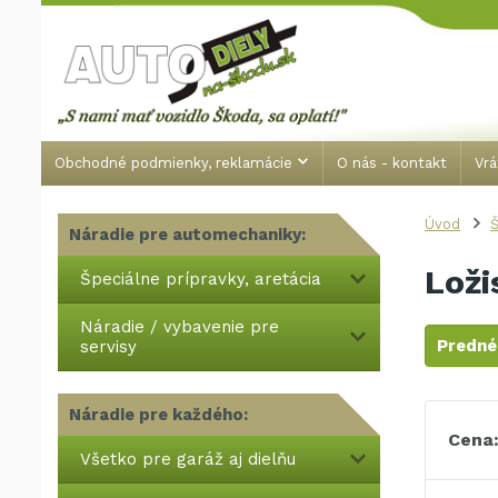
Obchodné podmienky, reklamácie
O nás - kontakt
Vrá
Úvod
Š
Náradie pre automechaniky:
Loži
Špeciálne prípravky, aretácia
Náradie / vybavenie pre
Predné
servisy
Náradie pre každého:
Cena
Všetko pre garáž aj dielňu