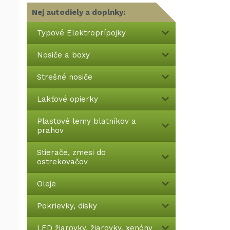
Nej autodiely a doplnky:
Typové Elektroprípojky
Nosiče a boxy
Strešné nosiče
Lakťové opierky
Plastové lemy blatníkov a
prahov
Stierače, zmesi do
ostrekovačov
Oleje
Pokrievky, disky
LED žiarovky, žiarovky, xenóny