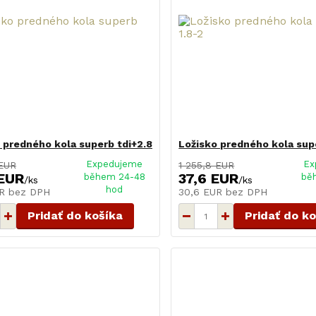
 predného kola superb tdi+2.8
Ložisko predného kola sup
Expedujeme
Ex
 EUR
1 255,8 EUR
 EUR
37,6 EUR
během 24-48
bě
/
ks
/
ks
hod
UR
bez DPH
30,6 EUR
bez DPH
Pridať do košíka
Pridať do k