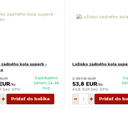
 zadného kola superb -
Ložisko zadného kola supe
ko
Expedujeme
Ex
 EUR
2 257,8 EUR
 EUR
53,8 EUR
během 24-48
bě
/
ks
/
ks
hod
UR
bez DPH
43,8 EUR
bez DPH
Pridať do košíka
Pridať do k