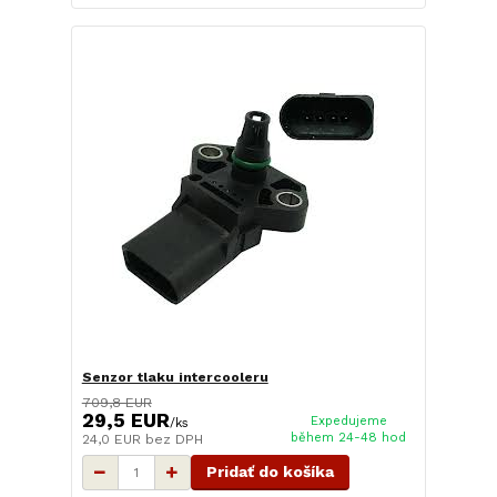
Senzor tlaku intercooleru
709,8 EUR
29,5 EUR
Expedujeme
/
ks
během 24-48 hod
24,0 EUR
bez DPH
Pridať do košíka