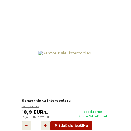
Senzor tlaku intercooleru
754,7 EUR
18,9 EUR
Expedujeme
/
ks
během 24-48 hod
15,4 EUR
bez DPH
Pridať do košíka