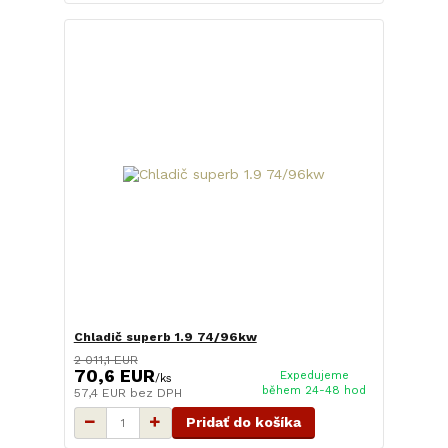
Chladič superb 1.9 74/96kw
2 011,1 EUR
70,6 EUR
Expedujeme
/
ks
během 24-48 hod
57,4 EUR
bez DPH
Pridať do košíka