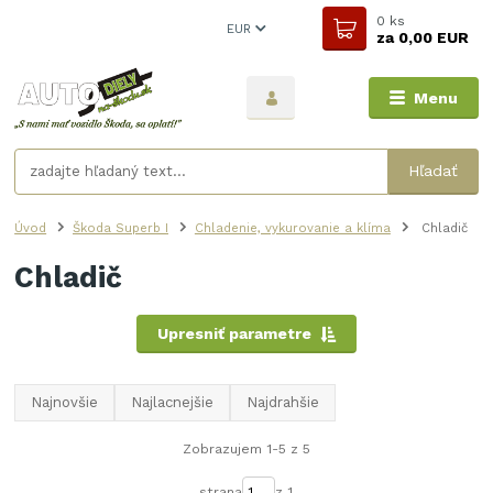
0
ks
EUR
za
0,00 EUR
Menu
Hľadať
Úvod
Škoda Superb I
Chladenie, vykurovanie a klíma
Chladič
Chladič
Upresniť parametre
Najnovšie
Najlacnejšie
Najdrahšie
Zobrazujem 1-5 z 5
strana
z 1