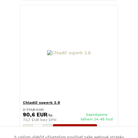
Chladič superb 2.8
2 711,8 EUR
90,6 EUR
Expedujeme
/
ks
během 24-48 hod
73,7 EUR
bez DPH
Pridať do košíka
S cieľom uľahčiť užívateľom používať naše webové stránky