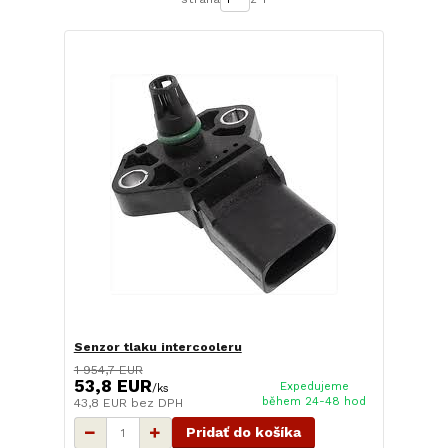
Senzor tlaku intercooleru
1 954,7 EUR
53,8 EUR
Expedujeme
/
ks
během 24-48 hod
43,8 EUR
bez DPH
Pridať do košíka