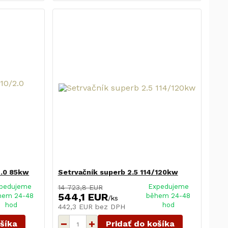
2.0 85kw
Setrvačník superb 2.5 114/120kw
pedujeme
Expedujeme
14 723,8 EUR
544,1 EUR
hem 24-48
během 24-48
/
ks
hod
hod
442,3 EUR
bez DPH
ošíka
Pridať do košíka