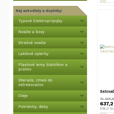
Nej autodiely a doplnky:
Typové Elektroprípojky
Nosiče a boxy
Strešné nosiče
Lakťové opierky
Plastové lemy blatníkov a
prahov
Stierače, zmesi do
ostrekovačov
Setrvač
Oleje
19 455,
637,2
Pokrievky, disky
518,0 