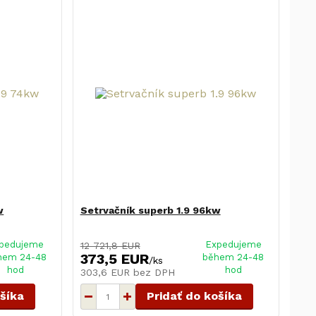
w
Setrvačník superb 1.9 96kw
pedujeme
Expedujeme
12 721,8 EUR
373,5 EUR
hem 24-48
během 24-48
/
ks
hod
hod
303,6 EUR
bez DPH
ošíka
Pridať do košíka