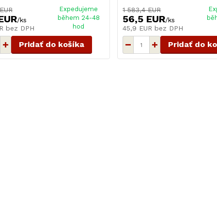
Expedujeme
Ex
 EUR
1 583,4 EUR
 EUR
56,5 EUR
během 24-48
bě
/
ks
/
ks
hod
UR
bez DPH
45,9 EUR
bez DPH
Pridať do košíka
Pridať do k