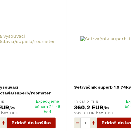
ysouvací
Setrvačník superb 1.9 74k
Octavia/superb/roomster
Expedujeme
Ex
UR
13 213,2 EUR
EUR
360,2 EUR
během 24-48
bě
/
ks
/
ks
hod
R
bez DPH
292,8 EUR
bez DPH
Pridať do košíka
Pridať do k