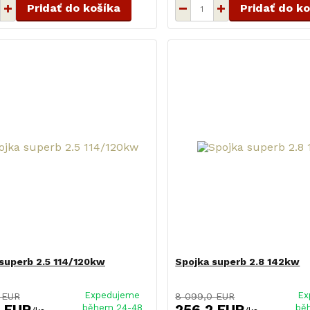
Pridať do košíka
Pridať do k
superb 2.5 114/120kw
Spojka superb 2.8 142kw
Expedujeme
Ex
 EUR
8 099,0 EUR
2 EUR
256,2 EUR
během 24-48
bě