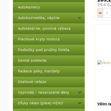
215,6 
Autokamery
Autokozmetika, náplne
Autolekárne, povinná výbava
Plechové kryty motora
Podložky pod pružiny tlmiča
Denné svietenie
Radiace páky, manžety
Snehové reťaze
Výprodej - nezarazené diely
Ofuky okien (plexi) HEKO
Válec s