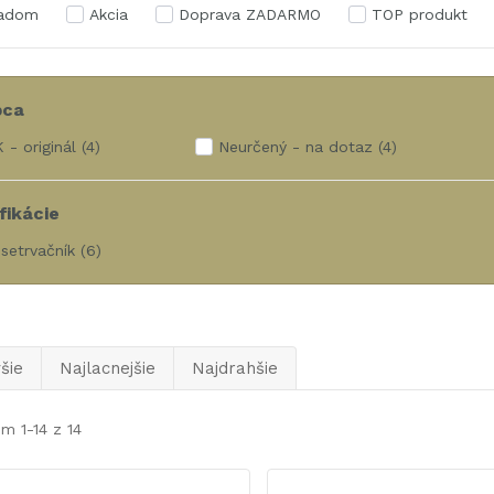
ladom
Akcia
Doprava ZADARMO
TOP produkt
bca
 - originál
(4)
Neurčený - na dotaz
(4)
fikácie
 setrvačník
(6)
šie
Najlacnejšie
Najdrahšie
m 1-14 z 14