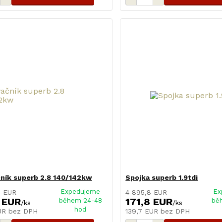
ník superb 2.8 140/142kw
Spojka superb 1.9tdi
Expedujeme
Ex
8 EUR
4 895,8 EUR
 EUR
171,8 EUR
během 24-48
bě
/
ks
/
ks
hod
EUR
bez DPH
139,7 EUR
bez DPH