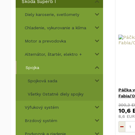
Škoda Superb I
Diely karoserie, svetlomety
Chladenie, vykurovanie a klíma
Motor a prevodovka
Alternátor, štartér, elektro +
Spojka
Spojková sada
Páčka v
Všetky Ostatné diely spojky
Fabia/
300,3 E
Výfukový systém
10,6 
8,6 EU
Brzdový systém
Podvozok a riadenie