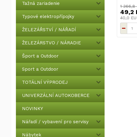
Tažná zariadenie
1 366,8
49,2
Typové elektropřípojky
40,0 E
ŽELEZÁŘSTVÍ / NÁŘADÍ
ŽELEZÁRSTVO / NÁRADIE
Šport a Outdoor
Sport a Outdoor
TOTÁLNÍ VÝPRODEJ
UNIVERZÁLNÍ AUTOKOBERCE
NOVINKY
Nářadí / vybavení pro servisy
Nábytek