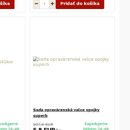
ošíka
Pridať do košíka
Sada opravárenská valce spojky
superb
pedujeme
Expedujeme
207,4 EUR
5,8 EUR
hem 24-48
během 24-48