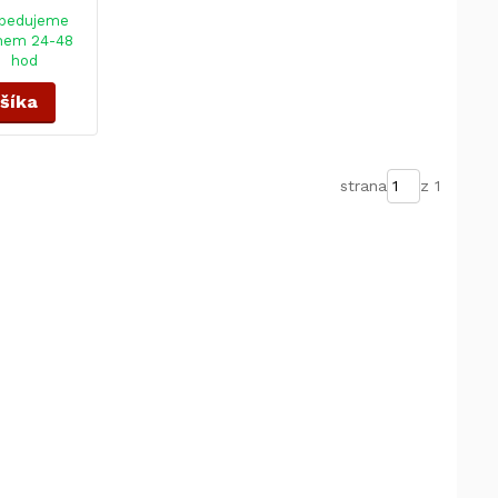
pedujeme
hem 24-48
hod
ošíka
strana
z 1