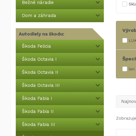
Bežné náradie
Sk
Dom a záhrada
Výro
Autodiely na škodu:
LUK
Škoda Felicia
Špeci
Škoda Octavia I
len
Škoda Octavia II
Škoda Octavia III
Škoda Fabia I
Najnov
Škoda Fabia II
Zobrazuje
Škoda Fabia III