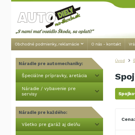
Obchodné podmienky, reklamácie
O nás - kontakt
Vrá
Úvod
Š
Náradie pre automechaniky:
Spo
Špeciálne prípravky, aretácia
Náradie / vybavenie pre
Spojko
servisy
Náradie pre každého:
Cena
Všetko pre garáž aj dielňu