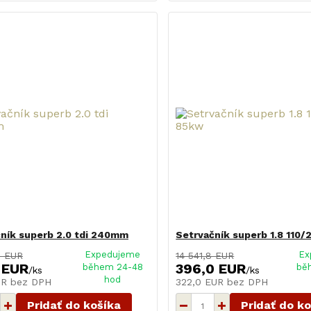
ník superb 2.0 tdi 240mm
Setrvačník superb 1.8 110/
Expedujeme
Ex
8 EUR
14 541,8 EUR
 EUR
396,0 EUR
během 24-48
bě
/
ks
/
ks
hod
UR
bez DPH
322,0 EUR
bez DPH
Pridať do košíka
Pridať do k