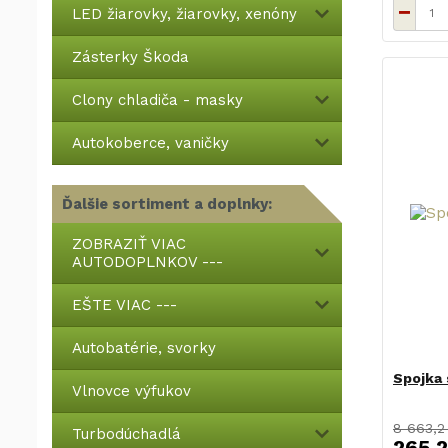
LED žiarovky, žiarovky, xenóny
Zásterky Škoda
Clony chladiča - masky
Autokoberce, vaničky
Ďalšie sortiment a doplnky:
ZOBRAZIŤ VIAC
AUTODOPLNKOV ---
EŠTE VIAC ---
Autobatérie, svorky
Spojka 
Vlnovce výfukov
8 663,2
Turbodúchadlá
265,