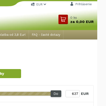
Prihlásenie
EUR
0
ks
za
0,00 EUR
latba od 3,8 Eur!
FAQ - časté dotazy
jky
Do
EUR