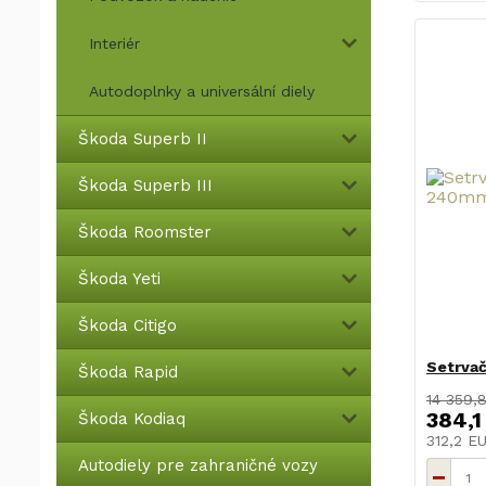
Interiér
Autodoplnky a universální diely
Škoda Superb II
Škoda Superb III
Škoda Roomster
Škoda Yeti
Škoda Citigo
Setrvač
Škoda Rapid
14 359,
384,1
Škoda Kodiaq
312,2 E
Autodiely pre zahraničné vozy