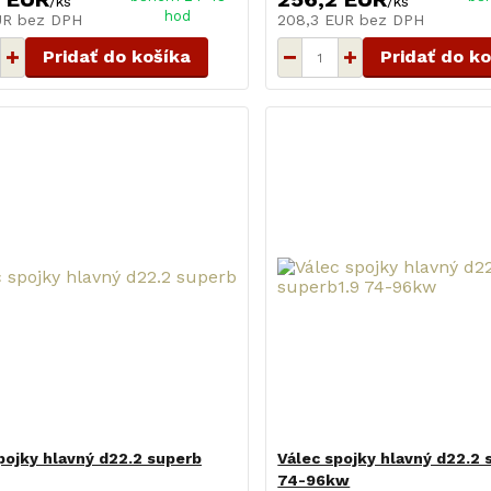
/
ks
/
ks
hod
EUR
bez DPH
208,3 EUR
bez DPH
Pridať do košíka
Pridať do k
pojky hlavný d22.2 superb
Válec spojky hlavný d22.2 
74-96kw