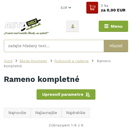
0
ks
EUR
za
0,00 EUR
Menu
Hľadať
Úvod
Škoda Roomster
Podvozok a riadenie
Rameno
kompletné
Rameno kompletné
Upresniť parametre
Najnovšie
Najlacnejšie
Najdrahšie
Zobrazujem 1-6 z 6