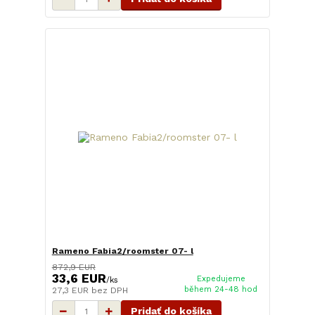
Rameno Fabia2/roomster 07- l
872,9 EUR
33,6 EUR
Expedujeme
/
ks
během 24-48 hod
27,3 EUR
bez DPH
Pridať do košíka