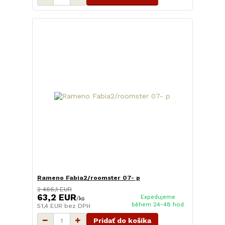
Rameno Fabia2/roomster 07- p
2 466,1 EUR
63,2 EUR
Expedujeme
/
ks
během 24-48 hod
51,4 EUR
bez DPH
Pridať do košíka