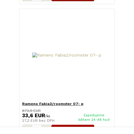
Rameno Fabia2/roomster 07- p
872,9 EUR
33,6 EUR
Expedujeme
/
ks
během 24-48 hod
27,3 EUR
bez DPH
Pridať do košíka