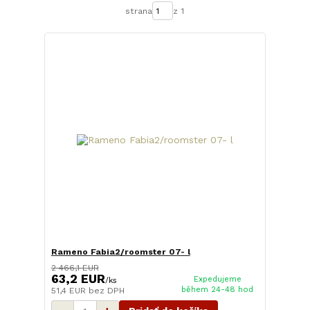
strana
z 1
Rameno Fabia2/roomster 07- l
2 466,1 EUR
63,2 EUR
Expedujeme
/
ks
během 24-48 hod
51,4 EUR
bez DPH