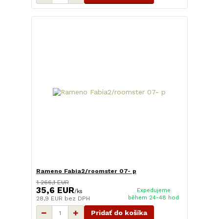
Rameno Fabia2/roomster 07- p
1 266,1 EUR
35,6 EUR
Expedujeme
/
ks
během 24-48 hod
28,9 EUR
bez DPH
Pridať do košíka