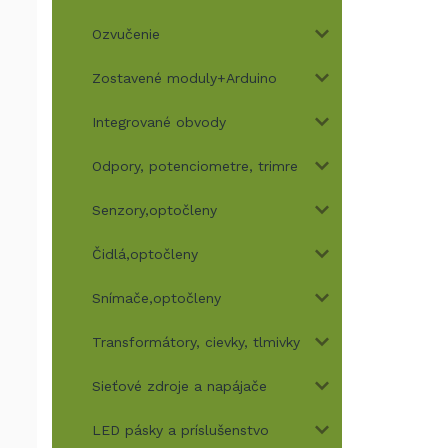
Ozvučenie
Zostavené moduly+Arduino
Integrované obvody
Odpory, potenciometre, trimre
Senzory,optočleny
Čidlá,optočleny
Snímače,optočleny
Transformátory, cievky, tlmivky
Sieťové zdroje a napájače
LED pásky a príslušenstvo