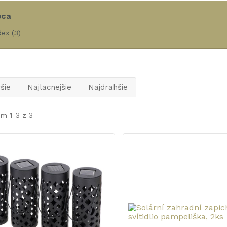
bca
dex
(3)
šie
Najlacnejšie
Najdrahšie
m 1-3 z 3