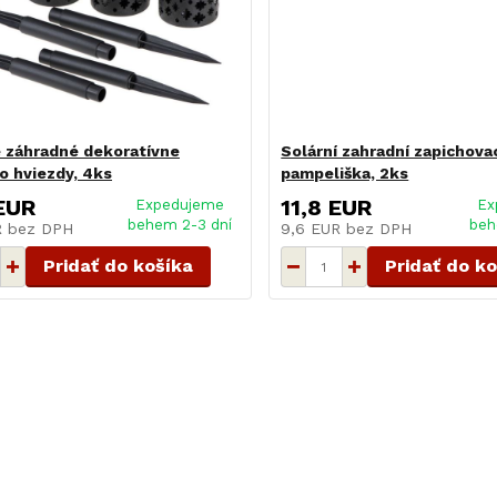
 záhradné dekoratívne
Solární zahradní zapichovac
lo hviezdy, 4ks
pampeliška, 2ks
EUR
11,8 EUR
Expedujeme
Ex
behem 2-3 dní
beh
R
bez DPH
9,6 EUR
bez DPH
Pridať do košíka
Pridať do k