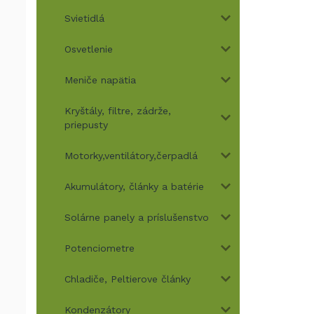
Svietidlá
Osvetlenie
Meniče napätia
Kryštály, filtre, zádrže,
priepusty
Motorky,ventilátory,čerpadlá
Akumulátory, články a batérie
Solárne panely a príslušenstvo
Potenciometre
Chladiče, Peltierove články
Kondenzátory