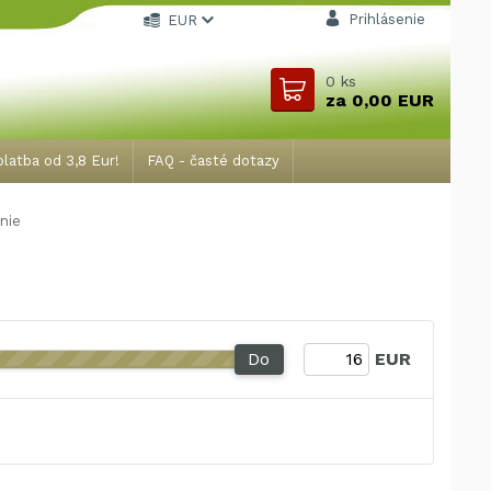
Prihlásenie
EUR
0
ks
za
0,00 EUR
latba od 3,8 Eur!
FAQ - časté dotazy
nie
Do
EUR