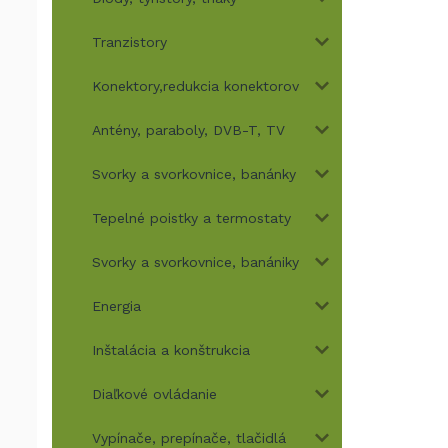
Tranzistory
Konektory,redukcia konektorov
Antény, paraboly, DVB-T, TV
Svorky a svorkovnice, banánky
Tepelné poistky a termostaty
Svorky a svorkovnice, banániky
Energia
Inštalácia a konštrukcia
Diaľkové ovládanie
Vypínače, prepínače, tlačidlá