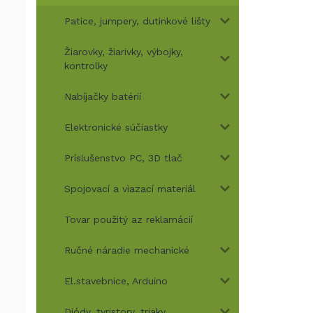
Patice, jumpery, dutinkové lišty
Žiarovky, žiarivky, výbojky,
kontrolky
Nabíjačky batérií
Elektronické súčiastky
Príslušenstvo PC, 3D tlač
Spojovací a viazací materiál
Tovar použitý az reklamácií
Ručné náradie mechanické
El.stavebnice, Arduino
Diódy, tyristory, triaky