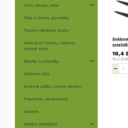
Dom, terasa, relax
Fólie a vrecia, povrázky
Plachty všetkého druhu
Solárne
Siete proti hmyzu, vtáctvu,
svietid
okenné siete
16,4 
13,3 EU
Rebríky a schodíky
Závitové tyče
Kotevné pätky, zemné skrutky
Popolnice, upratovanie
Ostatné
Elektro-inštalácia