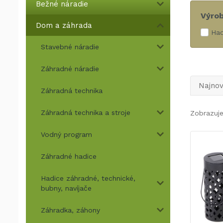
Bežné náradie
Výro
Dom a záhrada
Ha
Stavebné náradie
Záhradné náradie
Najnov
Záhradná technika
Záhradná technika a stroje
Zobrazuje
Vodný program
Záhradné hadice
Hadice záhradné, technické,
bubny, navíjače
Záhradka, záhony