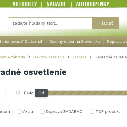
Hľadať
tenie tovaru? Zadarmo!
Osobný odber na Slovensku
Doprava a p
Dom a záhrada
Elektro-inštalácia
Záhrada
Záhradné osvetle
adné osvetlenie
:
EUR
Od
ladom
Akcia
Doprava ZADARMO
TOP produkt