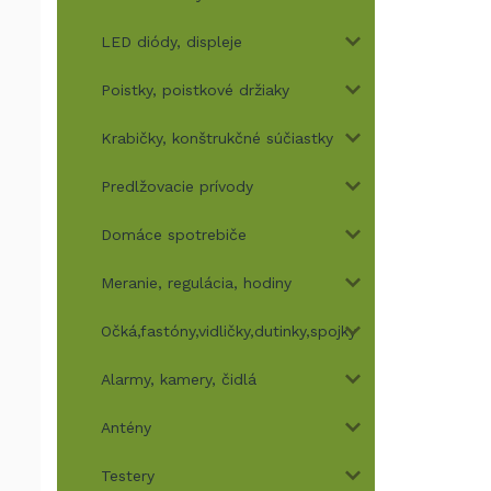
LED diódy, displeje
Poistky, poistkové držiaky
Krabičky, konštrukčné súčiastky
Predlžovacie prívody
Domáce spotrebiče
Meranie, regulácia, hodiny
Očká,fastóny,vidličky,dutinky,spojky
Alarmy, kamery, čidlá
Antény
Testery