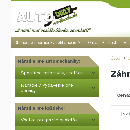
Obchodné podmienky, reklamácie
O nás - kontakt
Vrá
Úvod
Náradie pre automechaniky:
Záhr
Špeciálne prípravky, aretácia
Náradie / vybavenie pre
servisy
Cena
Náradie pre každého:
Sk
Všetko pre garáž aj dielňu