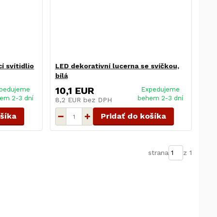
í svítidlio
LED dekorativní lucerna se svíčkou,
bílá
10,1 EUR
pedujeme
Expedujeme
em 2-3 dní
behem 2-3 dní
8,2 EUR
bez DPH
ošíka
Pridať do košíka
strana
z 1