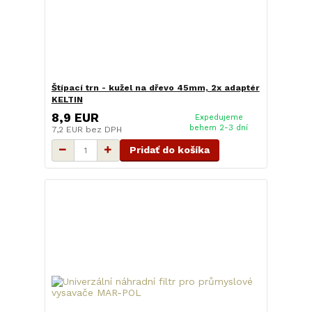
Štípací trn - kužel na dřevo 45mm, 2x adaptér
KELTIN
8,9 EUR
Expedujeme
behem 2-3 dní
7,2 EUR
bez DPH
Pridať do košíka