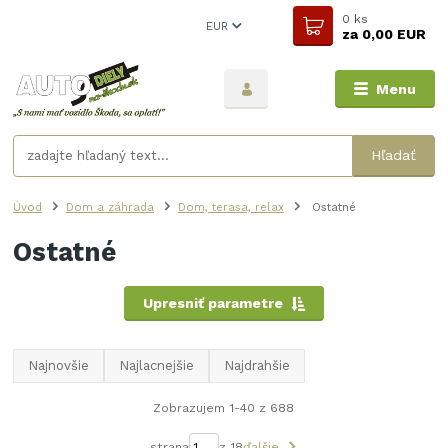
0
ks
EUR
za
0,00 EUR
Menu
Hľadať
Úvod
Dom a záhrada
Dom, terasa, relax
Ostatné
Ostatné
Upresniť parametre
Najnovšie
Najlacnejšie
Najdrahšie
Zobrazujem 1-40 z 688
strana
z 18
ďalšie