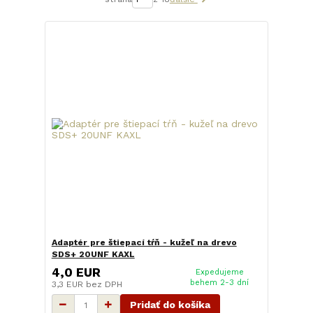
Adaptér pre štiepací tŕň - kužeľ na drevo
SDS+ 20UNF KAXL
4,0 EUR
Expedujeme
behem 2-3 dní
3,3 EUR
bez DPH
Pridať do košíka