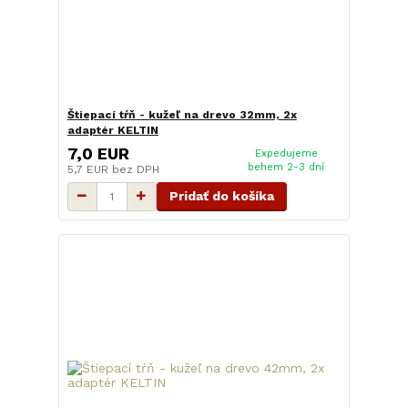
Štiepací tŕň - kužeľ na drevo 32mm, 2x
adaptér KELTIN
7,0 EUR
Expedujeme
behem 2-3 dní
5,7 EUR
bez DPH
Pridať do košíka