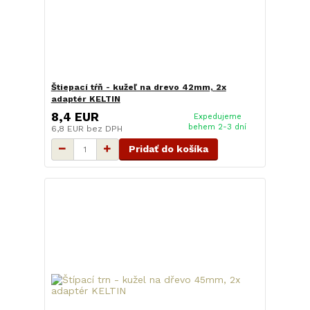
Štiepací tŕň - kužeľ na drevo 42mm, 2x
adaptér KELTIN
8,4 EUR
Expedujeme
behem 2-3 dní
6,8 EUR
bez DPH
Pridať do košíka