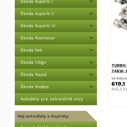
Škoda Superb I
Škoda Superb II
Škoda Superb III
Škoda Roomster
Škoda Yeti
Škoda Citigo
TURBO Š
74KW, 8
Škoda Rapid
13 540,
619,1
Škoda Kodiaq
503,3 
Autodiely pre zahraničné vozy
Nej autodiely a doplnky: