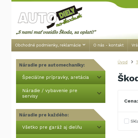
Obchodné podmienky, reklamácie
O nás - kontakt
Vrá
Úvod
Náradie pre automechaniky:
Škod
Špeciálne prípravky, aretácia
Náradie / vybavenie pre
servisy
Cena
Náradie pre každého:
Sk
Všetko pre garáž aj dielňu