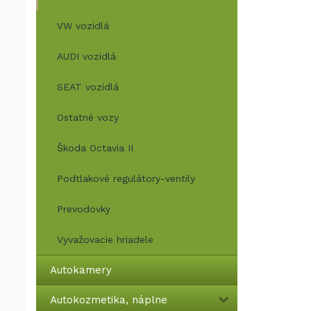
VW vozidlá
AUDI vozidlá
SEAT vozidlá
Ostatné vozy
Škoda Octavia II
Podtlakové regulátory-ventily
Prevodovky
Vyvažovacie hriadele
Autokamery
Autokozmetika, náplne