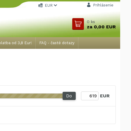
Prihlásenie
EUR
0
ks
za
0,00 EUR
latba od 3,8 Eur!
FAQ - časté dotazy
Do
EUR