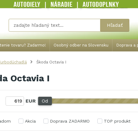
Hľadať
tenie tovaru? Zadarmo!
Osobný odber na Slovensku
Doprava a p
Turbodúchadlá
Škoda Octavia I
a Octavia I
:
EUR
Od
ladom
Akcia
Doprava ZADARMO
TOP produkt