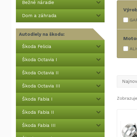
Bežné náradie
Výro
Dom a záhrada
GAR
Autodiely na škodu:
Moto
Škoda Felicia
AL
Škoda Octavia I
Škoda Octavia II
Najnov
Škoda Octavia III
Zobrazuje
Škoda Fabia I
Škoda Fabia II
Škoda Fabia III