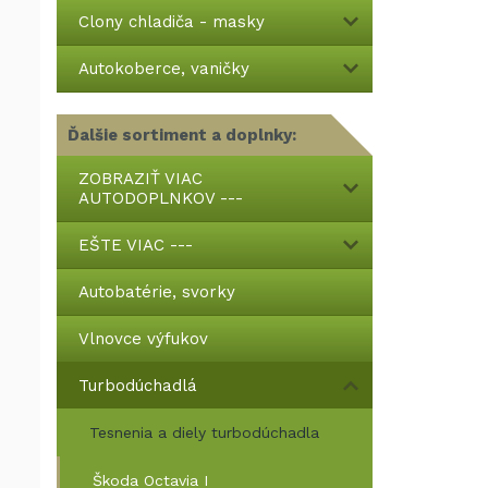
Clony chladiča - masky
Autokoberce, vaničky
Ďalšie sortiment a doplnky:
ZOBRAZIŤ VIAC
AUTODOPLNKOV ---
EŠTE VIAC ---
Autobatérie, svorky
Vlnovce výfukov
Turbodúchadlá
Tesnenia a diely turbodúchadla
Škoda Octavia I