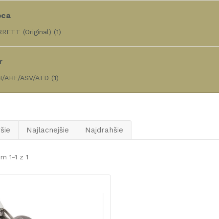
bca
RETT (Original)
(1)
r
H/AHF/ASV/ATD
(1)
šie
Najlacnejšie
Najdrahšie
m 1-1 z 1