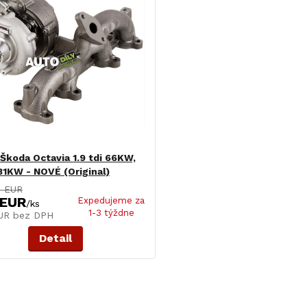
koda Octavia 1.9 tdi 66KW,
1KW - NOVÉ (Original)
0 EUR
 EUR
Expedujeme za
/
ks
1-3 týždne
EUR
bez DPH
Detail