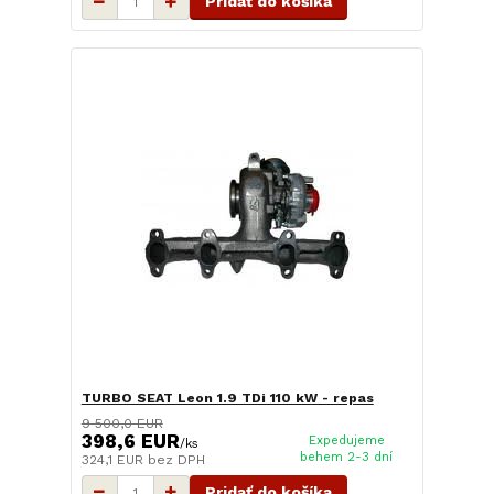
Pridať do košíka
TURBO SEAT Leon 1.9 TDi 110 kW - repas
9 500,0 EUR
398,6 EUR
Expedujeme
/
ks
behem 2-3 dní
324,1 EUR
bez DPH
Pridať do košíka