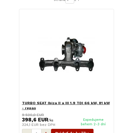
TURBO SEAT Ibiza II a III 1.9 TDI 66 kW, 81 kW
- repas
9 500,0 EUR
398,6 EUR
Expedujeme
/
ks
behem 2-3 dní
324,1 EUR
bez DPH