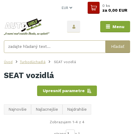
0
ks
EUR
za
0,00 EUR
Menu
Hľadať
Úvod
Turbodúchadlá
SEAT vozidlá
SEAT vozidlá
Upresniť parametre
Najnovšie
Najlacnejšie
Najdrahšie
Zobrazujem 1-4 z 4
strana
z 1