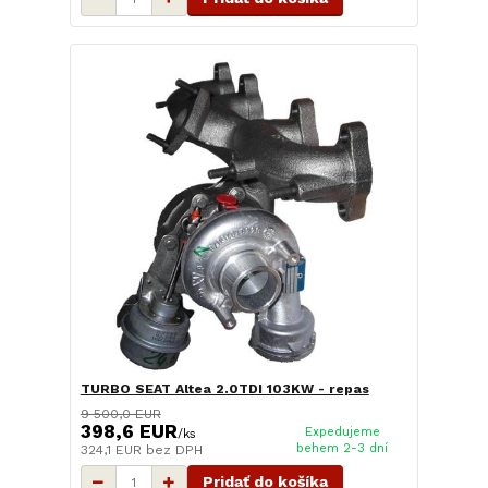
TURBO SEAT Altea 2.0TDI 103KW - repas
9 500,0 EUR
398,6 EUR
Expedujeme
/
ks
behem 2-3 dní
324,1 EUR
bez DPH
Pridať do košíka