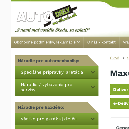
Obchodné podmienky, reklamácie
O nás - kontakt
Vrá
Úvod
S
Náradie pre automechaniky:
Max
Špeciálne prípravky, aretácia
Náradie / vybavenie pre
Deliver
servisy
e-Deliv
Náradie pre každého:
Všetko pre garáž aj dielňu
Cena