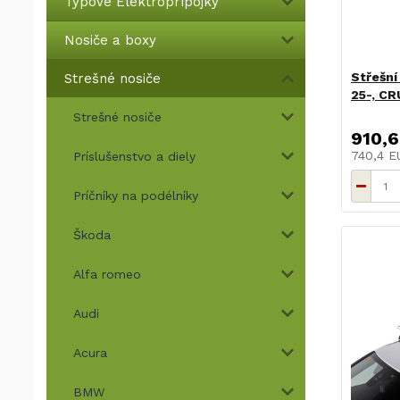
Typové Elektroprípojky
Nosiče a boxy
Střešní
Strešné nosiče
25-, C
Strešné nosiče
910,6
740,4 
Príslušenstvo a diely
Príčníky na podélníky
Škoda
Alfa romeo
Audi
Acura
BMW