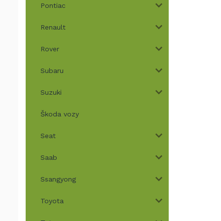
Pontiac
Renault
Rover
Subaru
Suzuki
Škoda vozy
Seat
Saab
Ssangyong
Toyota