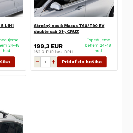
 5 L1H1
Strešný nosič Maxus T60/T90 EV
double cab 21-, CRUZ
pedujeme
Expedujeme
199,3 EUR
hem 24-48
během 24-48
hod
hod
162,0 EUR
bez DPH
ošíka
Pridať do košíka