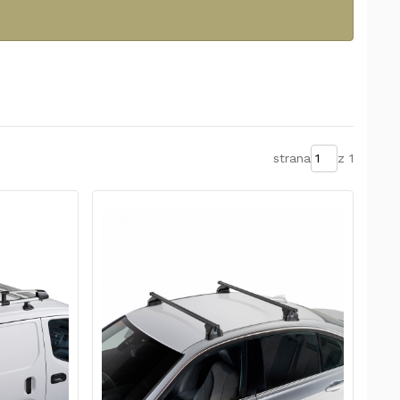
strana
z 1