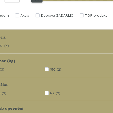
ladom
Akcia
Doprava ZADARMO
TOP produkt
bca
UZ
(5)
st (kg)
(3)
150
(2)
ážka
o
(3)
Ne
(2)
ob upevnění