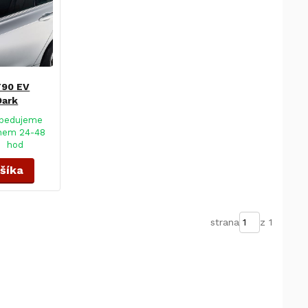
T90 EV
Dark
pedujeme
hem 24-48
hod
ošíka
strana
z 1