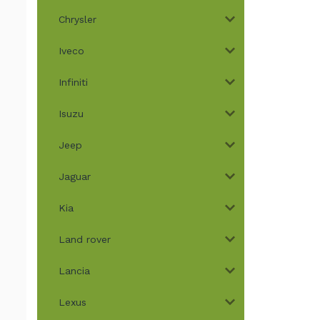
Chrysler
Iveco
Infiniti
Isuzu
Jeep
Jaguar
Kia
Land rover
Lancia
Lexus