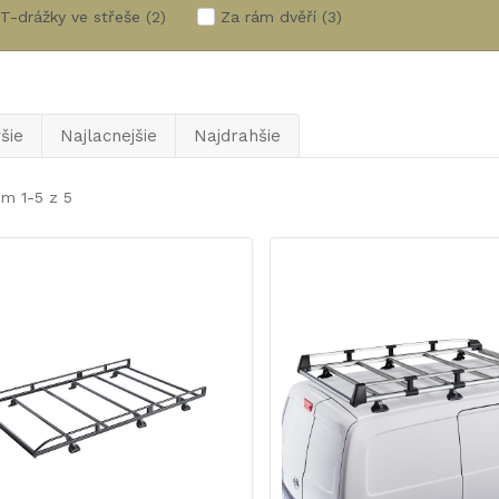
T-drážky ve střeše
(2)
Za rám dvěří
(3)
šie
Najlacnejšie
Najdrahšie
m 1-5 z 5