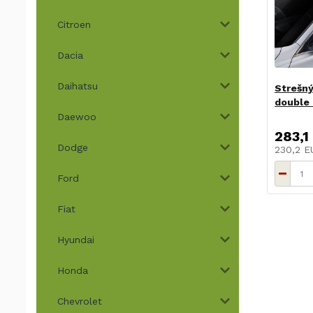
Citroen
Dacia
Daihatsu
Strešn
double 
Daewoo
283,1
Dodge
230,2 
Ford
Fiat
Hyundai
Honda
Chevrolet