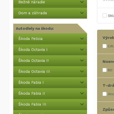
Bežné náradie
Dom a záhrada
Sk
Autodiely na škodu:
Výro
Škoda Felicia
CR
Škoda Octavia I
Škoda Octavia II
Nosno
60
Škoda Octavia III
Škoda Fabia I
T-dr
Škoda Fabia II
An
Škoda Fabia III
Způs