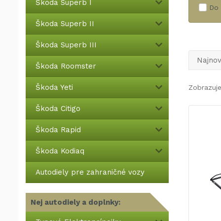
Škoda Superb I
Do 
Škoda Superb II
Škoda Superb III
Najnov
Škoda Roomster
Škoda Yeti
Zobrazuje
Škoda Citigo
Škoda Rapid
Škoda Kodiaq
Autodiely pre zahraničné vozy
Nej autodiely a doplnky: