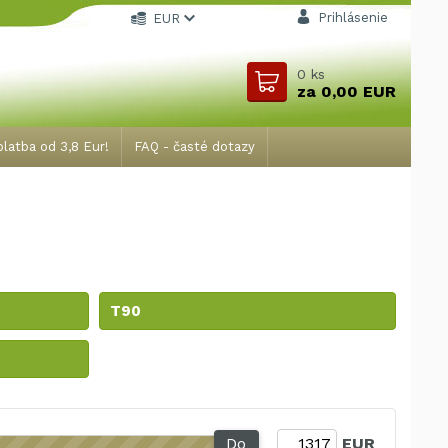
Prihlásenie
EUR
0
ks
za
0,00 EUR
latba od 3,8 Eur!
FAQ - časté dotazy
T90
Do
EUR