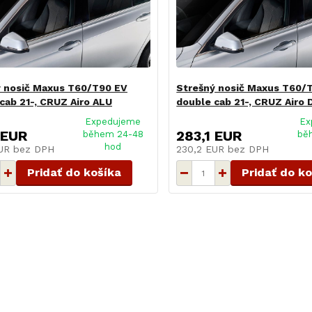
ý nosič Maxus T60/T90 EV
Strešný nosič Maxus T60/
cab 21-, CRUZ Airo ALU
double cab 21-, CRUZ Airo 
Expedujeme
Ex
 EUR
283,1 EUR
během 24-48
bě
hod
EUR
bez DPH
230,2 EUR
bez DPH
Pridať do košíka
Pridať do k