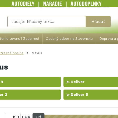
Hľadať
tenie tovaru? Zadarmo!
Osobný odber na Slovensku
Doprava a p
trešné nosiče
Maxus
us
 9
e-Deliver
er 3
e-Deliver 5
:
EUR
Od