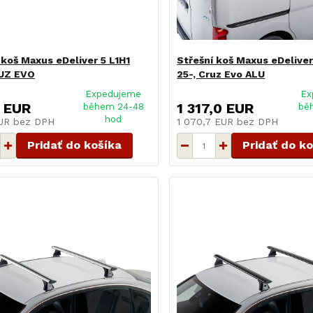
 koš Maxus eDeliver 5 L1H1
Střešní koš Maxus eDeliver
RUZ EVO
25-, Cruz Evo ALU
Expedujeme
Ex
 EUR
1 317,0 EUR
během 24-48
bě
hod
EUR
bez DPH
1 070,7 EUR
bez DPH
Pridať do košíka
Pridať do k