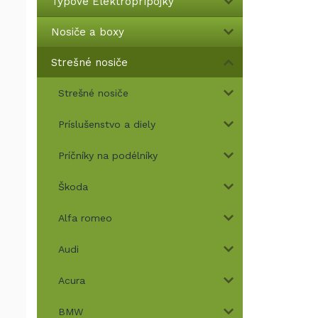
Typové Elektroprípojky
Nosiče a boxy
Strešné nosiče
Strešné nosiče
Príslušenstvo a diely
Príčníky na podélníky
Škoda
Alfa romeo
Audi
Acura
BMW