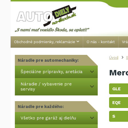
Obchodné podmienky, reklamácie
O nás - kontakt
Vrá
Úvod
S
Náradie pre automechaniky:
Mer
Špeciálne prípravky, aretácia
Náradie / vybavenie pre
GLE
servisy
EQE
Náradie pre každého:
S
Všetko pre garáž aj dielňu