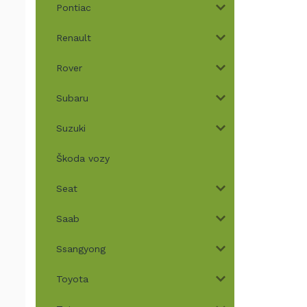
Pontiac
Renault
Rover
Subaru
Suzuki
Škoda vozy
Seat
Saab
Ssangyong
Toyota