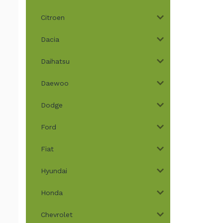
Citroen
Dacia
Daihatsu
Daewoo
Dodge
Ford
Fiat
Hyundai
Honda
Chevrolet