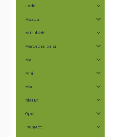
Lada
Mazda
Mitsubishi
Mercedes benz
Mg
Mini
Man
Nissan
Opel
Peugeot