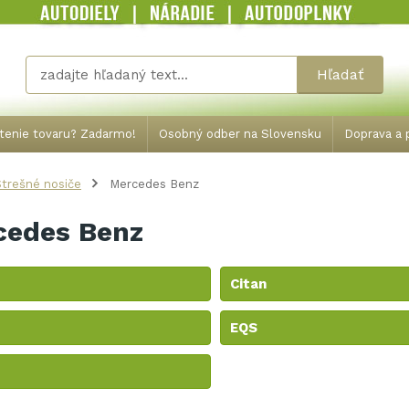
Hľadať
tenie tovaru? Zadarmo!
Osobný odber na Slovensku
Doprava a p
trešné nosiče
Mercedes Benz
cedes Benz
Citan
EQS