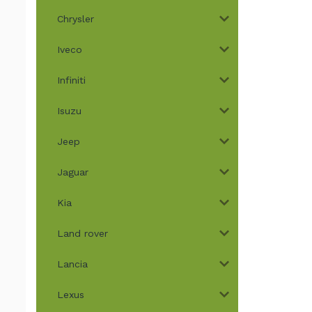
Chrysler
Iveco
Infiniti
Isuzu
Jeep
Jaguar
Kia
Land rover
Lancia
Lexus