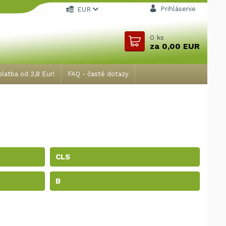
Prihlásenie
EUR
0
ks
za
0,00 EUR
latba od 3,8 Eur!
FAQ - časté dotazy
CLS
B