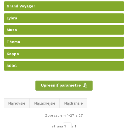
Grand Voyager
Lybra
Musa
Thema
Kappa
300C
Upresniť parametre
Najnovšie
Najlacnejšie
Najdrahšie
Zobrazujem 1-27 z 27
strana
z 1