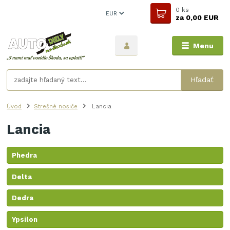
0
ks
EUR
za
0,00 EUR
Menu
Hľadať
Úvod
Strešné nosiče
Lancia
Lancia
Phedra
Delta
Dedra
Ypsilon