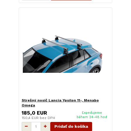
Strešný nosič Lancia Ypsilon 11-, Menabo
Omega
185,0 EUR
Expedujeme
během 24-48 hod
150,4 EUR
bez DPH
Pridať do košíka