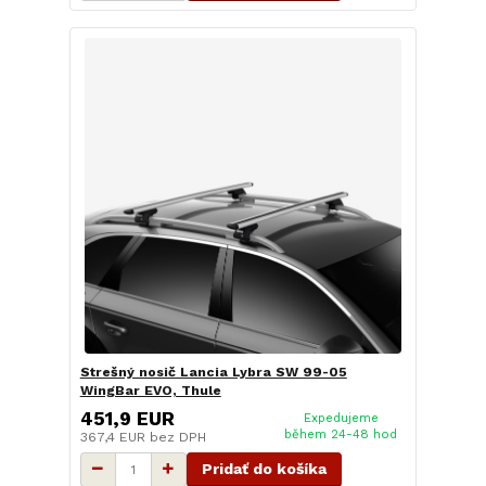
Strešný nosič Lancia Lybra SW 99-05
WingBar EVO, Thule
451,9 EUR
Expedujeme
během 24-48 hod
367,4 EUR
bez DPH
Pridať do košíka