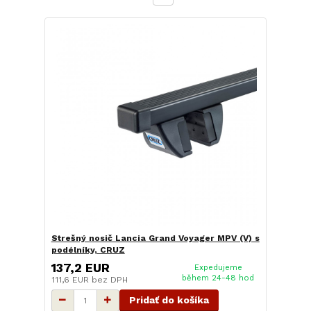
Strešný nosič Lancia Grand Voyager MPV (V) s
podélníky, CRUZ
137,2 EUR
Expedujeme
během 24-48 hod
111,6 EUR
bez DPH
Pridať do košíka