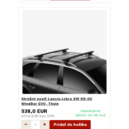
Strešný nosič Lancia Lybra SW 99-05
WingBar EVO, Thule
538,0 EUR
Expedujeme
během 24-48 hod
437,4 EUR
bez DPH
Pridať do košíka