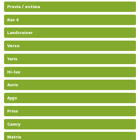
Previa / estima
Rav 4
Landcruiser
Verso
Yaris
Hi-lux
Auris
Aygo
Prius
Camry
Matrix