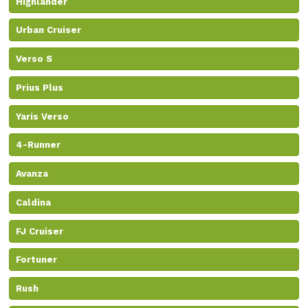
Highlander
Urban Cruiser
Verso S
Prius Plus
Yaris Verso
4-Runner
Avanza
Caldina
FJ Cruiser
Fortuner
Rush