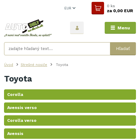
0
ks
EUR
za
0,00 EUR
Menu
Hľadať
Úvod
Strešné nosiče
Toyota
Toyota
Corolla
Avensis verso
Corolla verso
Avensis