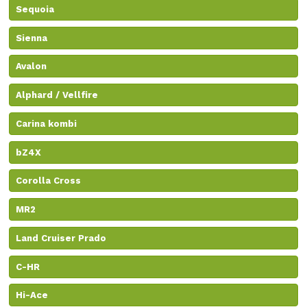
Sequoia
Sienna
Avalon
Alphard / Vellfire
Carina kombi
bZ4X
Corolla Cross
MR2
Land Cruiser Prado
C-HR
Hi-Ace