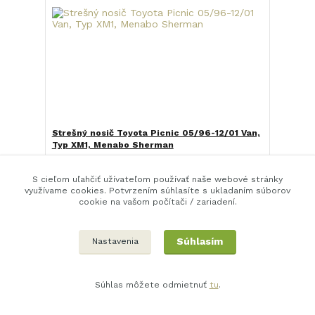
Strešný nosič Toyota Picnic 05/96-12/01 Van,
Typ XM1, Menabo Sherman
126,6 EUR
Expedujeme
během 24-48 hod
102,9 EUR
bez DPH
S cieľom uľahčiť užívateľom používať naše webové stránky
využívame cookies. Potvrzením súhlasíte s ukladaním súborov
Pridať do košíka
cookie na vašom počítači / zariadení.
Súhlasím
Nastavenia
Súhlas môžete odmietnuť
tu
.