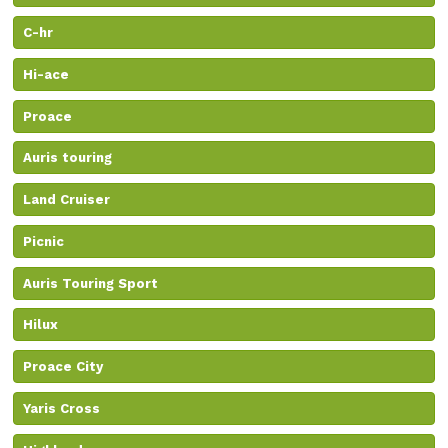
C-hr
Hi-ace
Proace
Auris touring
Land Cruiser
Picnic
Auris Touring Sport
Hilux
Proace City
Yaris Cross