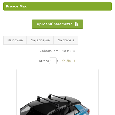
Proace Max
Upresniť parametre
Najnovšie
Najlacnejšie
Najdrahšie
Zobrazujem 1-40 z 345
strana
z 9
ďalšie