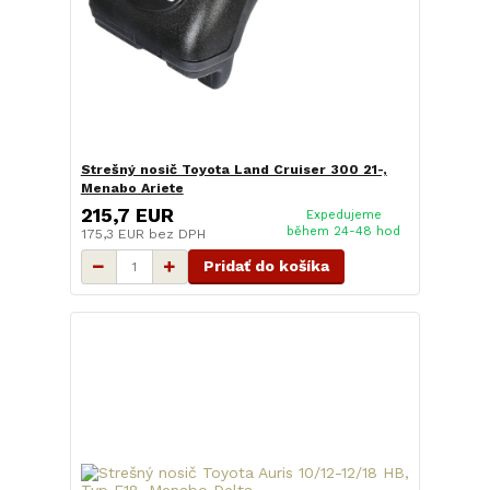
Strešný nosič Toyota Land Cruiser 300 21-,
Menabo Ariete
215,7 EUR
Expedujeme
během 24-48 hod
175,3 EUR
bez DPH
Pridať do košíka